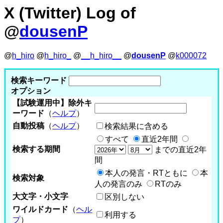
X (Twitter) Log of
@
dousenP
@
h_hiro
@
h_hiro_
@
__h_hiro__
@
dousenP
@
k000072
検索キーワード
オプション
【試験運用中】除外キ
ーワード
（
ヘルプ
）
自動投稿
（
ヘルプ
）
検索結果に含める
すべて
直近2年間
検索する期間
までの直近2年
間
本人の発言・RTともに
本
検索対象
人の発言のみ
RTのみ
大文字・小文字
区別しない
ワイルドカード
（
ヘル
利用する
プ
）