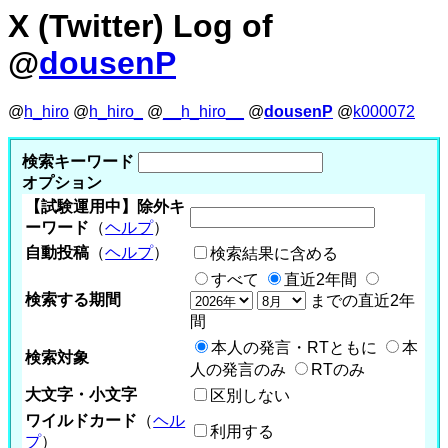
X (Twitter) Log of
@
dousenP
@
h_hiro
@
h_hiro_
@
__h_hiro__
@
dousenP
@
k000072
検索キーワード
オプション
【試験運用中】除外キ
ーワード
（
ヘルプ
）
自動投稿
（
ヘルプ
）
検索結果に含める
すべて
直近2年間
検索する期間
までの直近2年
間
本人の発言・RTともに
本
検索対象
人の発言のみ
RTのみ
大文字・小文字
区別しない
ワイルドカード
（
ヘル
利用する
プ
）