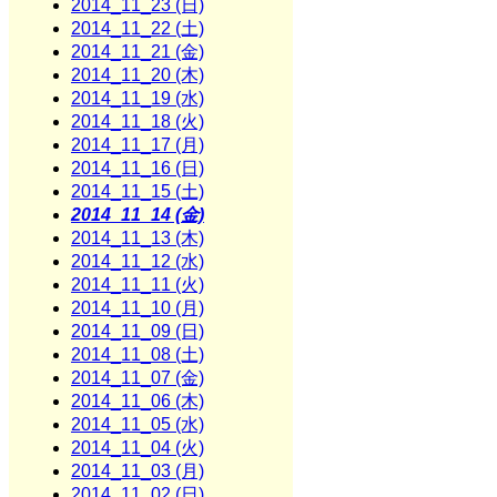
2014_11_23 (日)
2014_11_22 (土)
2014_11_21 (金)
2014_11_20 (木)
2014_11_19 (水)
2014_11_18 (火)
2014_11_17 (月)
2014_11_16 (日)
2014_11_15 (土)
2014_11_14 (金)
2014_11_13 (木)
2014_11_12 (水)
2014_11_11 (火)
2014_11_10 (月)
2014_11_09 (日)
2014_11_08 (土)
2014_11_07 (金)
2014_11_06 (木)
2014_11_05 (水)
2014_11_04 (火)
2014_11_03 (月)
2014_11_02 (日)