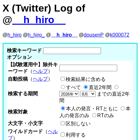
X (Twitter) Log of
@
__h_hiro__
@
h_hiro
@
h_hiro_
@
__h_hiro__
@
dousenP
@
k000072
検索キーワード
オプション
【試験運用中】除外キ
ーワード
（
ヘルプ
）
自動投稿
（
ヘルプ
）
検索結果に含める
すべて
直近2年間
検索する期間
までの直近2年
間
本人の発言・RTともに
本
検索対象
人の発言のみ
RTのみ
大文字・小文字
区別しない
ワイルドカード
（
ヘル
利用する
プ
）