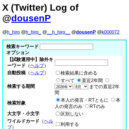
X (Twitter) Log of
@
dousenP
@
h_hiro
@
h_hiro_
@
__h_hiro__
@
dousenP
@
k000072
検索キーワード
オプション
【試験運用中】除外キ
ーワード
（
ヘルプ
）
自動投稿
（
ヘルプ
）
検索結果に含める
すべて
直近2年間
検索する期間
までの直近2年
間
本人の発言・RTともに
本
検索対象
人の発言のみ
RTのみ
大文字・小文字
区別しない
ワイルドカード
（
ヘル
利用する
プ
）