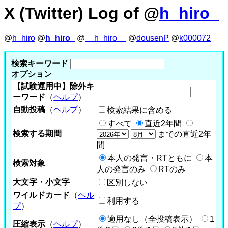
X (Twitter) Log of @
h_hiro_
@
h_hiro
@
h_hiro_
@
__h_hiro__
@
dousenP
@
k000072
検索キーワード
オプション
【試験運用中】除外キ
ーワード
（
ヘルプ
）
自動投稿
（
ヘルプ
）
検索結果に含める
すべて
直近2年間
検索する期間
までの直近2年
間
本人の発言・RTともに
本
検索対象
人の発言のみ
RTのみ
大文字・小文字
区別しない
ワイルドカード
（
ヘル
利用する
プ
）
適用なし（全投稿表示）
1
圧縮表示
（
ヘルプ
）