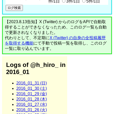
件/1日
3件/1日
5件/1日
【2023.8.13告知】X (Twitter) からのログをAPIで自動取
得することができなくなったため、このログ一覧も自動
で更新されなくなりました。
代わりとして、不定期に
X (Twitter) の自身の全投稿履歴
を取得する機能
にて手動で投稿一覧を取得し、このログ
一覧に取り込んでいます。
Logs of @h_hiro_ in
2016_01
2016_01_31 (日)
2016_01_30 (土)
2016_01_29 (金)
2016_01_28 (木)
2016_01_27 (水)
2016_01_26 (火)