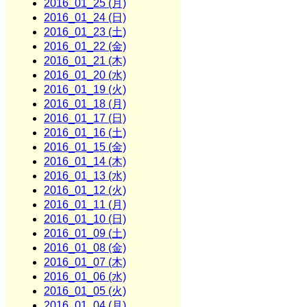
2016_01_25 (月)
2016_01_24 (日)
2016_01_23 (土)
2016_01_22 (金)
2016_01_21 (木)
2016_01_20 (水)
2016_01_19 (火)
2016_01_18 (月)
2016_01_17 (日)
2016_01_16 (土)
2016_01_15 (金)
2016_01_14 (木)
2016_01_13 (水)
2016_01_12 (火)
2016_01_11 (月)
2016_01_10 (日)
2016_01_09 (土)
2016_01_08 (金)
2016_01_07 (木)
2016_01_06 (水)
2016_01_05 (火)
2016_01_04 (月)