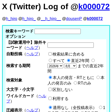
X (Twitter) Log of @
k000072
@
h_hiro
@
h_hiro_
@
__h_hiro__
@
dousenP
@
k000072
検索キーワード
オプション
【試験運用中】除外キ
ーワード
（
ヘルプ
）
自動投稿
（
ヘルプ
）
検索結果に含める
すべて
直近2年間
検索する期間
までの直近2年
間
本人の発言・RTともに
本
検索対象
人の発言のみ
RTのみ
大文字・小文字
区別しない
ワイルドカード
（
ヘル
利用する
プ
）
適用なし（全投稿表示）
1
圧縮表示
（
ヘルプ
）