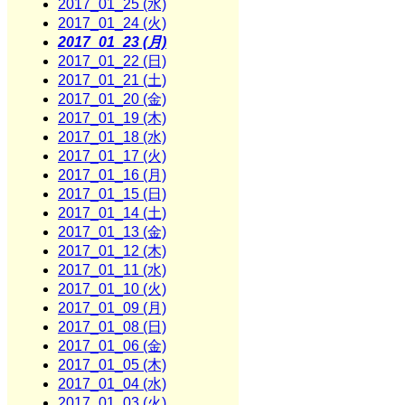
2017_01_25 (水)
2017_01_24 (火)
2017_01_23 (月)
2017_01_22 (日)
2017_01_21 (土)
2017_01_20 (金)
2017_01_19 (木)
2017_01_18 (水)
2017_01_17 (火)
2017_01_16 (月)
2017_01_15 (日)
2017_01_14 (土)
2017_01_13 (金)
2017_01_12 (木)
2017_01_11 (水)
2017_01_10 (火)
2017_01_09 (月)
2017_01_08 (日)
2017_01_06 (金)
2017_01_05 (木)
2017_01_04 (水)
2017_01_03 (火)