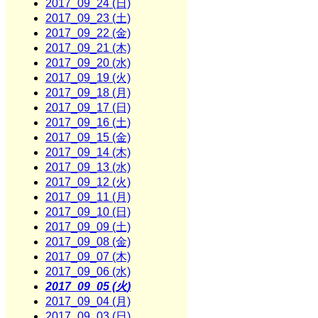
2017_09_24 (日)
2017_09_23 (土)
2017_09_22 (金)
2017_09_21 (木)
2017_09_20 (水)
2017_09_19 (火)
2017_09_18 (月)
2017_09_17 (日)
2017_09_16 (土)
2017_09_15 (金)
2017_09_14 (木)
2017_09_13 (水)
2017_09_12 (火)
2017_09_11 (月)
2017_09_10 (日)
2017_09_09 (土)
2017_09_08 (金)
2017_09_07 (木)
2017_09_06 (水)
2017_09_05 (火)
2017_09_04 (月)
2017_09_03 (日)