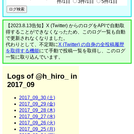
件/1日
3件/1日
5件/1日
【2023.8.13告知】X (Twitter) からのログをAPIで自動取
得することができなくなったため、このログ一覧も自動
で更新されなくなりました。
代わりとして、不定期に
X (Twitter) の自身の全投稿履歴
を取得する機能
にて手動で投稿一覧を取得し、このログ
一覧に取り込んでいます。
Logs of @h_hiro_ in
2017_09
2017_09_30 (土)
2017_09_29 (金)
2017_09_28 (木)
2017_09_27 (水)
2017_09_26 (火)
2017_09_25 (月)