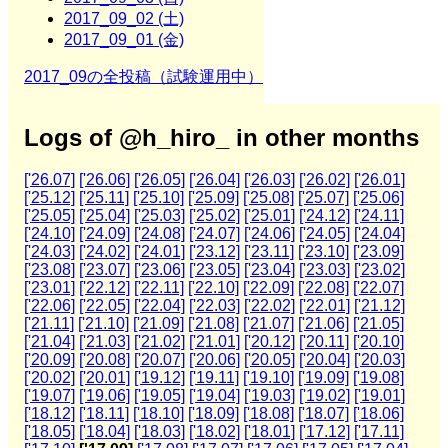
2017_09_02 (土)
2017_09_01 (金)
2017_09の全投稿（試験運用中）
Logs of @h_hiro_ in other months
['26.07]
['26.06]
['26.05]
['26.04]
['26.03]
['26.02]
['26.01]
['25.12]
['25.11]
['25.10]
['25.09]
['25.08]
['25.07]
['25.06]
['25.05]
['25.04]
['25.03]
['25.02]
['25.01]
['24.12]
['24.11]
['24.10]
['24.09]
['24.08]
['24.07]
['24.06]
['24.05]
['24.04]
['24.03]
['24.02]
['24.01]
['23.12]
['23.11]
['23.10]
['23.09]
['23.08]
['23.07]
['23.06]
['23.05]
['23.04]
['23.03]
['23.02]
['23.01]
['22.12]
['22.11]
['22.10]
['22.09]
['22.08]
['22.07]
['22.06]
['22.05]
['22.04]
['22.03]
['22.02]
['22.01]
['21.12]
['21.11]
['21.10]
['21.09]
['21.08]
['21.07]
['21.06]
['21.05]
['21.04]
['21.03]
['21.02]
['21.01]
['20.12]
['20.11]
['20.10]
['20.09]
['20.08]
['20.07]
['20.06]
['20.05]
['20.04]
['20.03]
['20.02]
['20.01]
['19.12]
['19.11]
['19.10]
['19.09]
['19.08]
['19.07]
['19.06]
['19.05]
['19.04]
['19.03]
['19.02]
['19.01]
['18.12]
['18.11]
['18.10]
['18.09]
['18.08]
['18.07]
['18.06]
['18.05]
['18.04]
['18.03]
['18.02]
['18.01]
['17.12]
['17.11]