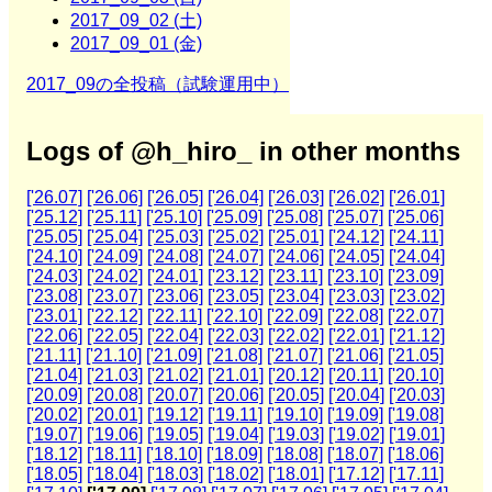
2017_09_02 (土)
2017_09_01 (金)
2017_09の全投稿（試験運用中）
Logs of @h_hiro_ in other months
['26.07]
['26.06]
['26.05]
['26.04]
['26.03]
['26.02]
['26.01]
['25.12]
['25.11]
['25.10]
['25.09]
['25.08]
['25.07]
['25.06]
['25.05]
['25.04]
['25.03]
['25.02]
['25.01]
['24.12]
['24.11]
['24.10]
['24.09]
['24.08]
['24.07]
['24.06]
['24.05]
['24.04]
['24.03]
['24.02]
['24.01]
['23.12]
['23.11]
['23.10]
['23.09]
['23.08]
['23.07]
['23.06]
['23.05]
['23.04]
['23.03]
['23.02]
['23.01]
['22.12]
['22.11]
['22.10]
['22.09]
['22.08]
['22.07]
['22.06]
['22.05]
['22.04]
['22.03]
['22.02]
['22.01]
['21.12]
['21.11]
['21.10]
['21.09]
['21.08]
['21.07]
['21.06]
['21.05]
['21.04]
['21.03]
['21.02]
['21.01]
['20.12]
['20.11]
['20.10]
['20.09]
['20.08]
['20.07]
['20.06]
['20.05]
['20.04]
['20.03]
['20.02]
['20.01]
['19.12]
['19.11]
['19.10]
['19.09]
['19.08]
['19.07]
['19.06]
['19.05]
['19.04]
['19.03]
['19.02]
['19.01]
['18.12]
['18.11]
['18.10]
['18.09]
['18.08]
['18.07]
['18.06]
['18.05]
['18.04]
['18.03]
['18.02]
['18.01]
['17.12]
['17.11]