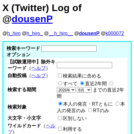
X (Twitter) Log of
@
dousenP
@
h_hiro
@
h_hiro_
@
__h_hiro__
@
dousenP
@
k000072
検索キーワード
オプション
【試験運用中】除外キ
ーワード
（
ヘルプ
）
自動投稿
（
ヘルプ
）
検索結果に含める
すべて
直近2年間
検索する期間
までの直近2年
間
本人の発言・RTともに
本
検索対象
人の発言のみ
RTのみ
大文字・小文字
区別しない
ワイルドカード
（
ヘル
利用する
プ
）