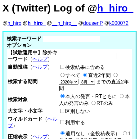
X (Twitter) Log of @
h_hiro_
@
h_hiro
@
h_hiro_
@
__h_hiro__
@
dousenP
@
k000072
検索キーワード
オプション
【試験運用中】除外キ
ーワード
（
ヘルプ
）
自動投稿
（
ヘルプ
）
検索結果に含める
すべて
直近2年間
検索する期間
までの直近2年
間
本人の発言・RTともに
本
検索対象
人の発言のみ
RTのみ
大文字・小文字
区別しない
ワイルドカード
（
ヘル
利用する
プ
）
適用なし（全投稿表示）
1
圧縮表示
（
ヘルプ
）