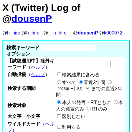
X (Twitter) Log of
@
dousenP
@
h_hiro
@
h_hiro_
@
__h_hiro__
@
dousenP
@
k000072
検索キーワード
オプション
【試験運用中】除外キ
ーワード
（
ヘルプ
）
自動投稿
（
ヘルプ
）
検索結果に含める
すべて
直近2年間
検索する期間
までの直近2年
間
本人の発言・RTともに
本
検索対象
人の発言のみ
RTのみ
大文字・小文字
区別しない
ワイルドカード
（
ヘル
利用する
プ
）