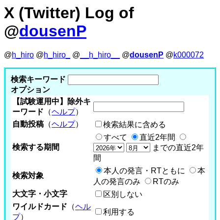
X (Twitter) Log of
@
dousenP
@
h_hiro
@
h_hiro_
@
__h_hiro__
@
dousenP
@
k000072
検索キーワード
オプション
【試験運用中】除外キ
ーワード
（
ヘルプ
）
自動投稿
（
ヘルプ
）
検索結果に含める
すべて
直近2年間
検索する期間
までの直近2年
間
本人の発言・RTともに
本
検索対象
人の発言のみ
RTのみ
大文字・小文字
区別しない
ワイルドカード
（
ヘル
利用する
プ
）