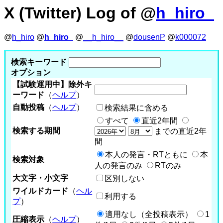
X (Twitter) Log of @
h_hiro_
@
h_hiro
@
h_hiro_
@
__h_hiro__
@
dousenP
@
k000072
検索キーワード
オプション
【試験運用中】除外キ
ーワード
（
ヘルプ
）
自動投稿
（
ヘルプ
）
検索結果に含める
すべて
直近2年間
検索する期間
までの直近2年
間
本人の発言・RTともに
本
検索対象
人の発言のみ
RTのみ
大文字・小文字
区別しない
ワイルドカード
（
ヘル
利用する
プ
）
適用なし（全投稿表示）
1
圧縮表示
（
ヘルプ
）