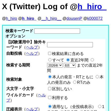
X (Twitter) Log of @
h_hiro_
@
h_hiro
@
h_hiro_
@
__h_hiro__
@
dousenP
@
k000072
検索キーワード
オプション
【試験運用中】除外キ
ーワード
（
ヘルプ
）
自動投稿
（
ヘルプ
）
検索結果に含める
すべて
直近2年間
検索する期間
までの直近2年
間
本人の発言・RTともに
本
検索対象
人の発言のみ
RTのみ
大文字・小文字
区別しない
ワイルドカード
（
ヘル
利用する
プ
）
適用なし（全投稿表示）
1
圧縮表示
（
ヘルプ
）