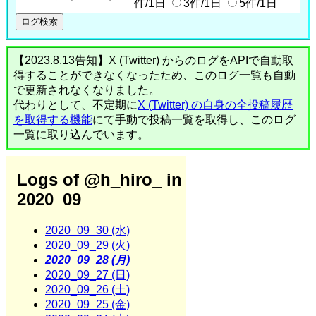
件/1日
3件/1日
5件/1日
【2023.8.13告知】X (Twitter) からのログをAPIで自動取
得することができなくなったため、このログ一覧も自動
で更新されなくなりました。
代わりとして、不定期に
X (Twitter) の自身の全投稿履歴
を取得する機能
にて手動で投稿一覧を取得し、このログ
一覧に取り込んでいます。
Logs of @h_hiro_ in
2020_09
2020_09_30 (水)
2020_09_29 (火)
2020_09_28 (月)
2020_09_27 (日)
2020_09_26 (土)
2020_09_25 (金)