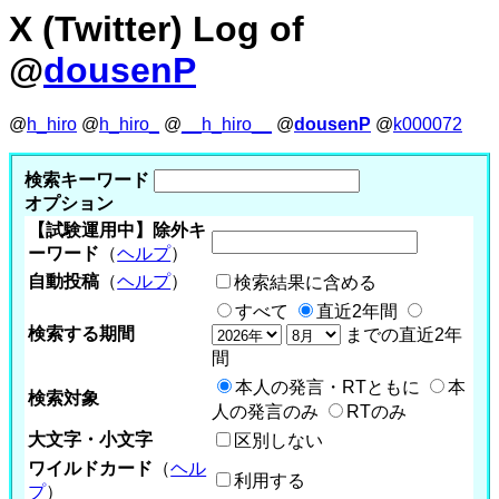
X (Twitter) Log of
@
dousenP
@
h_hiro
@
h_hiro_
@
__h_hiro__
@
dousenP
@
k000072
検索キーワード
オプション
【試験運用中】除外キ
ーワード
（
ヘルプ
）
自動投稿
（
ヘルプ
）
検索結果に含める
すべて
直近2年間
検索する期間
までの直近2年
間
本人の発言・RTともに
本
検索対象
人の発言のみ
RTのみ
大文字・小文字
区別しない
ワイルドカード
（
ヘル
利用する
プ
）