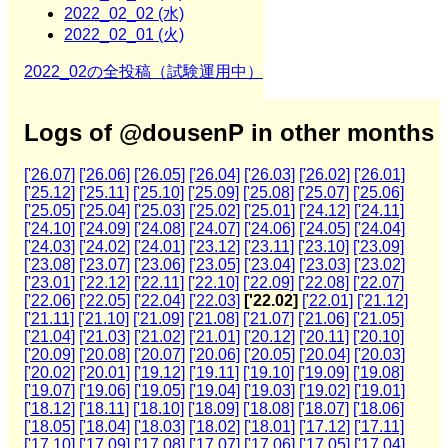
2022_02_02 (水)
2022_02_01 (火)
2022_02の全投稿（試験運用中）
Logs of @dousenP in other months
['26.07]
['26.06]
['26.05]
['26.04]
['26.03]
['26.02]
['26.01]
['25.12]
['25.11]
['25.10]
['25.09]
['25.08]
['25.07]
['25.06]
['25.05]
['25.04]
['25.03]
['25.02]
['25.01]
['24.12]
['24.11]
['24.10]
['24.09]
['24.08]
['24.07]
['24.06]
['24.05]
['24.04]
['24.03]
['24.02]
['24.01]
['23.12]
['23.11]
['23.10]
['23.09]
['23.08]
['23.07]
['23.06]
['23.05]
['23.04]
['23.03]
['23.02]
['23.01]
['22.12]
['22.11]
['22.10]
['22.09]
['22.08]
['22.07]
['22.06]
['22.05]
['22.04]
['22.03]
['22.02]
['22.01]
['21.12]
['21.11]
['21.10]
['21.09]
['21.08]
['21.07]
['21.06]
['21.05]
['21.04]
['21.03]
['21.02]
['21.01]
['20.12]
['20.11]
['20.10]
['20.09]
['20.08]
['20.07]
['20.06]
['20.05]
['20.04]
['20.03]
['20.02]
['20.01]
['19.12]
['19.11]
['19.10]
['19.09]
['19.08]
['19.07]
['19.06]
['19.05]
['19.04]
['19.03]
['19.02]
['19.01]
['18.12]
['18.11]
['18.10]
['18.09]
['18.08]
['18.07]
['18.06]
['18.05]
['18.04]
['18.03]
['18.02]
['18.01]
['17.12]
['17.11]
['17.10]
['17.09]
['17.08]
['17.07]
['17.06]
['17.05]
['17.04]