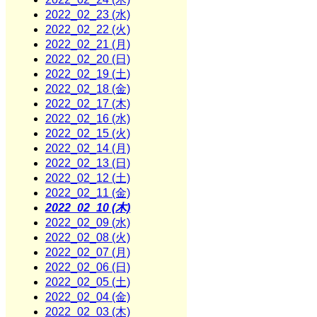
2022_02_23 (水)
2022_02_22 (火)
2022_02_21 (月)
2022_02_20 (日)
2022_02_19 (土)
2022_02_18 (金)
2022_02_17 (木)
2022_02_16 (水)
2022_02_15 (火)
2022_02_14 (月)
2022_02_13 (日)
2022_02_12 (土)
2022_02_11 (金)
2022_02_10 (木)
2022_02_09 (水)
2022_02_08 (火)
2022_02_07 (月)
2022_02_06 (日)
2022_02_05 (土)
2022_02_04 (金)
2022_02_03 (木)