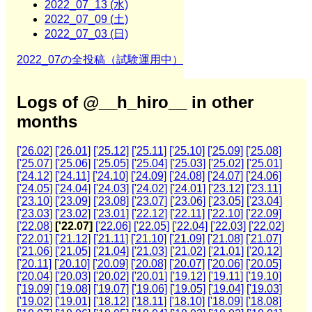
2022_07_13 (水)
2022_07_09 (土)
2022_07_03 (日)
2022_07の全投稿（試験運用中）
Logs of @__h_hiro__ in other
months
['26.02]
['26.01]
['25.12]
['25.11]
['25.10]
['25.09]
['25.08]
['25.07]
['25.06]
['25.05]
['25.04]
['25.03]
['25.02]
['25.01]
['24.12]
['24.11]
['24.10]
['24.09]
['24.08]
['24.07]
['24.06]
['24.05]
['24.04]
['24.03]
['24.02]
['24.01]
['23.12]
['23.11]
['23.10]
['23.09]
['23.08]
['23.07]
['23.06]
['23.05]
['23.04]
['23.03]
['23.02]
['23.01]
['22.12]
['22.11]
['22.10]
['22.09]
['22.08]
['22.07]
['22.06]
['22.05]
['22.04]
['22.03]
['22.02]
['22.01]
['21.12]
['21.11]
['21.10]
['21.09]
['21.08]
['21.07]
['21.06]
['21.05]
['21.04]
['21.03]
['21.02]
['21.01]
['20.12]
['20.11]
['20.10]
['20.09]
['20.08]
['20.07]
['20.06]
['20.05]
['20.04]
['20.03]
['20.02]
['20.01]
['19.12]
['19.11]
['19.10]
['19.09]
['19.08]
['19.07]
['19.06]
['19.05]
['19.04]
['19.03]
['19.02]
['19.01]
['18.12]
['18.11]
['18.10]
['18.09]
['18.08]