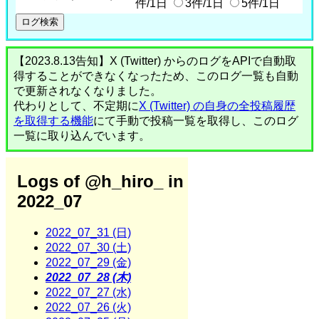
件/1日
3件/1日
5件/1日
【2023.8.13告知】X (Twitter) からのログをAPIで自動取
得することができなくなったため、このログ一覧も自動
で更新されなくなりました。
代わりとして、不定期に
X (Twitter) の自身の全投稿履歴
を取得する機能
にて手動で投稿一覧を取得し、このログ
一覧に取り込んでいます。
Logs of @h_hiro_ in
2022_07
2022_07_31 (日)
2022_07_30 (土)
2022_07_29 (金)
2022_07_28 (木)
2022_07_27 (水)
2022_07_26 (火)