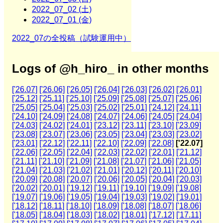
2022_07_02 (土)
2022_07_01 (金)
2022_07の全投稿（試験運用中）
Logs of @h_hiro_ in other months
['26.07]
['26.06]
['26.05]
['26.04]
['26.03]
['26.02]
['26.01]
['25.12]
['25.11]
['25.10]
['25.09]
['25.08]
['25.07]
['25.06]
['25.05]
['25.04]
['25.03]
['25.02]
['25.01]
['24.12]
['24.11]
['24.10]
['24.09]
['24.08]
['24.07]
['24.06]
['24.05]
['24.04]
['24.03]
['24.02]
['24.01]
['23.12]
['23.11]
['23.10]
['23.09]
['23.08]
['23.07]
['23.06]
['23.05]
['23.04]
['23.03]
['23.02]
['23.01]
['22.12]
['22.11]
['22.10]
['22.09]
['22.08]
['22.07]
['22.06]
['22.05]
['22.04]
['22.03]
['22.02]
['22.01]
['21.12]
['21.11]
['21.10]
['21.09]
['21.08]
['21.07]
['21.06]
['21.05]
['21.04]
['21.03]
['21.02]
['21.01]
['20.12]
['20.11]
['20.10]
['20.09]
['20.08]
['20.07]
['20.06]
['20.05]
['20.04]
['20.03]
['20.02]
['20.01]
['19.12]
['19.11]
['19.10]
['19.09]
['19.08]
['19.07]
['19.06]
['19.05]
['19.04]
['19.03]
['19.02]
['19.01]
['18.12]
['18.11]
['18.10]
['18.09]
['18.08]
['18.07]
['18.06]
['18.05]
['18.04]
['18.03]
['18.02]
['18.01]
['17.12]
['17.11]