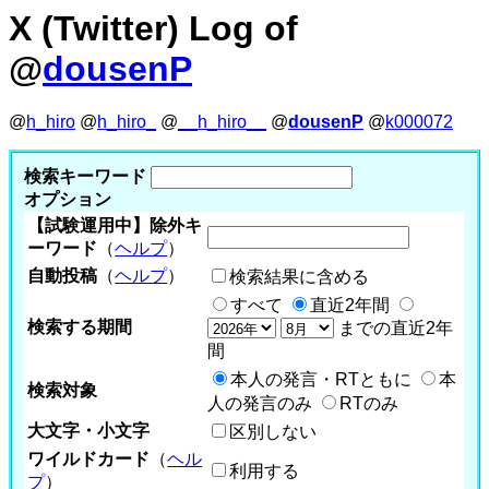
X (Twitter) Log of
@
dousenP
@
h_hiro
@
h_hiro_
@
__h_hiro__
@
dousenP
@
k000072
検索キーワード
オプション
【試験運用中】除外キ
ーワード
（
ヘルプ
）
自動投稿
（
ヘルプ
）
検索結果に含める
すべて
直近2年間
検索する期間
までの直近2年
間
本人の発言・RTともに
本
検索対象
人の発言のみ
RTのみ
大文字・小文字
区別しない
ワイルドカード
（
ヘル
利用する
プ
）