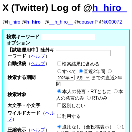
X (Twitter) Log of @
h_hiro_
@
h_hiro
@
h_hiro_
@
__h_hiro__
@
dousenP
@
k000072
検索キーワード
オプション
【試験運用中】除外キ
ーワード
（
ヘルプ
）
自動投稿
（
ヘルプ
）
検索結果に含める
すべて
直近2年間
検索する期間
までの直近2年
間
本人の発言・RTともに
本
検索対象
人の発言のみ
RTのみ
大文字・小文字
区別しない
ワイルドカード
（
ヘル
利用する
プ
）
適用なし（全投稿表示）
1
圧縮表示
（
ヘルプ
）