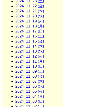
2024_11_23 (土)
2024_11_22 (金)
2024_11_21 (木)
2024_11_20 (水)
2024_11_19 (火)
2024_11_18 (月)
2024_11_17 (日)
2024_11_16 (土)
2024_11_15 (金)
2024_11_14 (木)
2024_11_13 (水)
2024_11_12 (火)
2024_11_11 (月)
2024_11_10 (日)
2024_11_09 (土)
2024_11_08 (金)
2024_11_07 (木)
2024_11_06 (水)
2024_11_05 (火)
2024_11_04 (月)
2024_11_03 (日)
2024_11_02 (土)