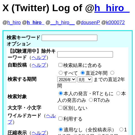
X (Twitter) Log of @
h_hiro_
@
h_hiro
@
h_hiro_
@
__h_hiro__
@
dousenP
@
k000072
検索キーワード
オプション
【試験運用中】除外キ
ーワード
（
ヘルプ
）
自動投稿
（
ヘルプ
）
検索結果に含める
すべて
直近2年間
検索する期間
までの直近2年
間
本人の発言・RTともに
本
検索対象
人の発言のみ
RTのみ
大文字・小文字
区別しない
ワイルドカード
（
ヘル
利用する
プ
）
適用なし（全投稿表示）
1
圧縮表示
（
ヘルプ
）