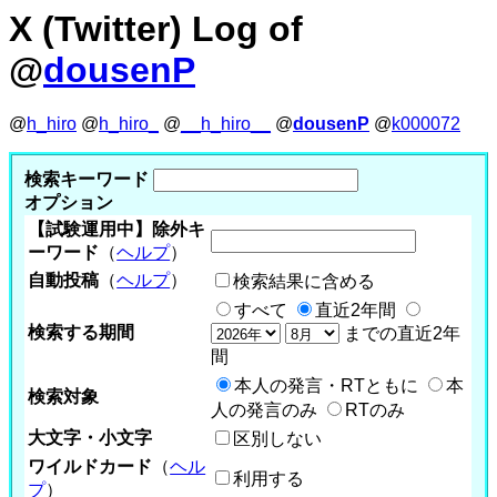
X (Twitter) Log of
@
dousenP
@
h_hiro
@
h_hiro_
@
__h_hiro__
@
dousenP
@
k000072
検索キーワード
オプション
【試験運用中】除外キ
ーワード
（
ヘルプ
）
自動投稿
（
ヘルプ
）
検索結果に含める
すべて
直近2年間
検索する期間
までの直近2年
間
本人の発言・RTともに
本
検索対象
人の発言のみ
RTのみ
大文字・小文字
区別しない
ワイルドカード
（
ヘル
利用する
プ
）