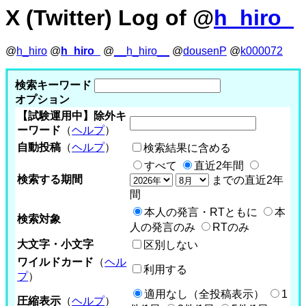
X (Twitter) Log of @
h_hiro_
@
h_hiro
@
h_hiro_
@
__h_hiro__
@
dousenP
@
k000072
検索キーワード
オプション
【試験運用中】除外キ
ーワード
（
ヘルプ
）
自動投稿
（
ヘルプ
）
検索結果に含める
すべて
直近2年間
検索する期間
までの直近2年
間
本人の発言・RTともに
本
検索対象
人の発言のみ
RTのみ
大文字・小文字
区別しない
ワイルドカード
（
ヘル
利用する
プ
）
適用なし（全投稿表示）
1
圧縮表示
（
ヘルプ
）