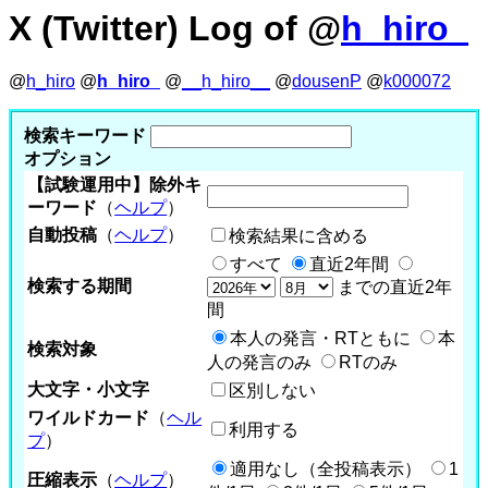
X (Twitter) Log of @
h_hiro_
@
h_hiro
@
h_hiro_
@
__h_hiro__
@
dousenP
@
k000072
検索キーワード
オプション
【試験運用中】除外キ
ーワード
（
ヘルプ
）
自動投稿
（
ヘルプ
）
検索結果に含める
すべて
直近2年間
検索する期間
までの直近2年
間
本人の発言・RTともに
本
検索対象
人の発言のみ
RTのみ
大文字・小文字
区別しない
ワイルドカード
（
ヘル
利用する
プ
）
適用なし（全投稿表示）
1
圧縮表示
（
ヘルプ
）