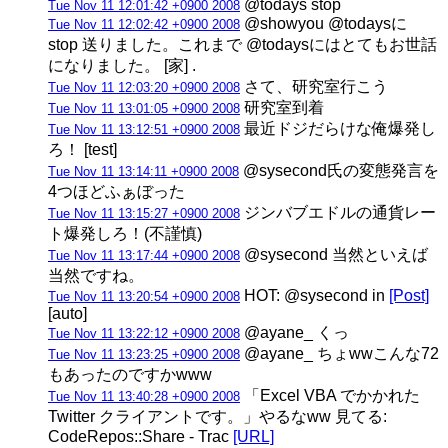
@todays stop
Tue Nov 11 12:01:42 +0900 2008
@showyou @todaysに
Tue Nov 11 12:02:42 +0900 2008
stop 送りました。これまで @todaysにはとてもお世話
になりました。 [家] .
さて、研究室行こう
Tue Nov 11 12:03:20 +0900 2008
研究室到着
Tue Nov 11 13:01:05 +0900 2008
最近ドジだらけな俺爆発し
Tue Nov 11 13:12:51 +0900 2008
ろ！ [test]
@sysecond氏の変態発言を
Tue Nov 11 13:14:11 +0900 2008
4つほどふぁぼった
ジンバブエドルの通貨レー
Tue Nov 11 13:15:27 +0900 2008
ト爆発しろ！(不謹慎)
@sysecond 当然といえば
Tue Nov 11 13:17:44 +0900 2008
当然ですね。
HOT: @sysecond in
[Post]
Tue Nov 11 13:20:54 +0900 2008
[auto]
@ayane_ くっ
Tue Nov 11 13:22:12 +0900 2008
@ayane_ ちょwwこんな72
Tue Nov 11 13:23:25 +0900 2008
もあったのですかwww
「Excel VBA でかかれた
Tue Nov 11 13:40:28 +0900 2008
Twitter クライアントです。」やるなww 見てる:
CodeRepos::Share - Trac
[URL]