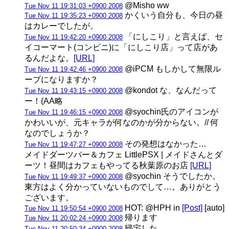
@Misho ww
Tue Nov 11 19:31:03 +0900 2008
かくいう自分も、今日の昼
Tue Nov 11 19:35:23 +0900 2008
はカレーでしたが。
「にしこり」と言えば、セ
Tue Nov 11 19:42:20 +0900 2008
イコーマート(コンビニ)に「にしこり店」って店があ
るんだよな。
[URL]
@iPCM もしかして無限ル
Tue Nov 11 19:42:46 +0900 2008
ープになりますか？
@kondot な、なんだって
Tue Nov 11 19:43:15 +0900 2008
ー！(AA略
@syochin氏のアイコンが
Tue Nov 11 19:46:15 +0900 2008
かわいいが、元キャラが何なのかが分からない。// 何
なのでしょうか？
その発想はなかった…
Tue Nov 11 19:47:27 +0900 2008
メイドダーツバー＆カフェ LittlePSX | メイドさんとダ
ーツ！昼間はカフェもやってる秋葉原のお店
[URL]
@syochin そうでしたか。
Tue Nov 11 19:49:37 +0900 2008
東方はよく分かっていないものでして…。ありがとう
ございます。
HOT: @HPH in
[Post]
[auto]
Tue Nov 11 19:50:54 +0900 2008
帰ります
Tue Nov 11 20:02:24 +0900 2008
帰宅した
Tue Nov 11 20:50:34 +0900 2008