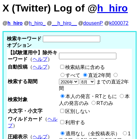
X (Twitter) Log of @
h_hiro
@
h_hiro
@
h_hiro_
@
__h_hiro__
@
dousenP
@
k000072
検索キーワード
オプション
【試験運用中】除外キ
ーワード
（
ヘルプ
）
自動投稿
（
ヘルプ
）
検索結果に含める
すべて
直近2年間
検索する期間
までの直近2年
間
本人の発言・RTともに
本
検索対象
人の発言のみ
RTのみ
大文字・小文字
区別しない
ワイルドカード
（
ヘル
利用する
プ
）
適用なし（全投稿表示）
1
圧縮表示
（
ヘルプ
）