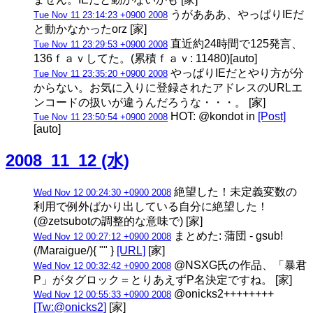
うがあああ、やっぱりIEだ
Tue Nov 11 23:14:23 +0900 2008
と動かなかったorz [家]
直近約24時間で125発言、
Tue Nov 11 23:29:53 +0900 2008
136ｆａｖしてた。(累積ｆａｖ: 11480)[auto]
やっぱりIEだとやり方が分
Tue Nov 11 23:35:20 +0900 2008
からない。お気に入りに登録されたアドレスのURLエ
ンコードの扱いが違うんだろうな・・・。 [家]
HOT: @kondot in
[Post]
Tue Nov 11 23:50:54 +0900 2008
[auto]
2008_11_12 (水)
絶望した！未定義変数の
Wed Nov 12 00:24:30 +0900 2008
利用で例外ばかり出している自分に絶望した！
(@zetsubotの調整的な意味で) [家]
まとめた: 蒲団 - gsub!
Wed Nov 12 00:27:12 +0900 2008
(/Maraigue/){ "" }
[URL]
[家]
@NSXG氏の作品、「暴君
Wed Nov 12 00:32:42 +0900 2008
P」がタグロック＝とりあえずP名決定ですね。 [家]
@onicks2++++++++
Wed Nov 12 00:55:33 +0900 2008
[Tw:@onicks2]
[家]