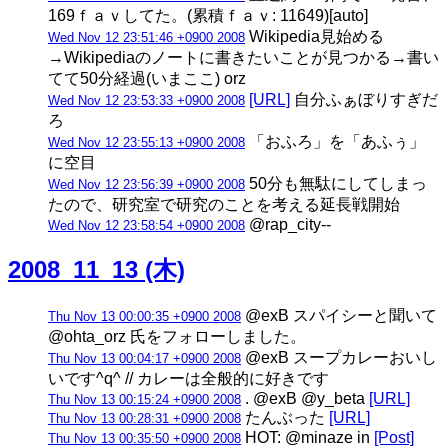
169ｆａｖしてた。(累積ｆａｖ: 11649)[auto]
Wikipedia見始める
Wed Nov 12 23:51:46 +0900 2008
→Wikipediaのノートに書きたいことが見つかる→書い
てて50分経過(いまここ) orz
[URL]
自分ふぁぼりすぎだ
Wed Nov 12 23:53:33 +0900 2008
ろ
「おふろ」を「あふぅ」
Wed Nov 12 23:55:13 +0900 2008
に空目
50分も無駄にしてしまっ
Wed Nov 12 23:56:39 +0900 2008
たので、研究室で研究のことを考える延長戦開始
@rap_city--
Wed Nov 12 23:58:54 +0900 2008
2008_11_13 (木)
@exB スパイシーと聞いて
Thu Nov 13 00:00:35 +0900 2008
@ohta_orz 氏をフォローしました。
@exB スープカレーおいし
Thu Nov 13 00:04:17 +0900 2008
いです^q^ // カレーは全般的に好きです
. @exB @y_beta
[URL]
Thu Nov 13 00:15:24 +0900 2008
たんぶった
[URL]
Thu Nov 13 00:28:31 +0900 2008
HOT: @minaze in
[Post]
Thu Nov 13 00:35:50 +0900 2008