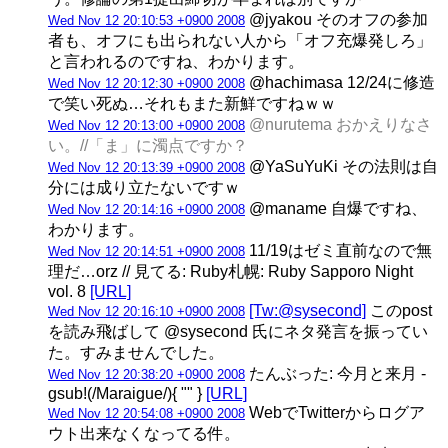
@jyakou そのオフの参加
Wed Nov 12 20:10:53 +0900 2008
者も、オフにも出られない人から「オフ充爆発しろ」
と言われるのですね、わかります。
@hachimasa 12/24に修造
Wed Nov 12 20:12:30 +0900 2008
で笑い死ぬ…それもまた新鮮ですねｗｗ
@nurutema おかえりなさ
Wed Nov 12 20:13:00 +0900 2008
い。//「ま」に濁点ですか？
@YaSuYuKi その法則は自
Wed Nov 12 20:13:39 +0900 2008
分には成り立たないですｗ
@maname 自爆ですね、
Wed Nov 12 20:14:16 +0900 2008
わかります。
11/19はゼミ直前なので無
Wed Nov 12 20:14:51 +0900 2008
理だ…orz // 見てる: Ruby札幌: Ruby Sapporo Night
vol. 8
[URL]
[Tw:@sysecond]
このpost
Wed Nov 12 20:16:10 +0900 2008
を読み飛ばして @sysecond 氏にネタ発言を振ってい
た。すみませんでした。
たんぶった: 今月と来月 -
Wed Nov 12 20:38:20 +0900 2008
gsub!(/Maraigue/){ "" }
[URL]
WebでTwitterからログア
Wed Nov 12 20:54:08 +0900 2008
ウト出来なくなってる件。