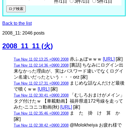
件/1日
3件/1日
5件/1日
Back to the list
2008_11: 2046 posts
2008_11_11 (火)
赤ふぁぼｗｗｗ
[URL]
[家]
Tue Nov 11 02:13:25 +0900 2008
[裏話] ちなみにログイン出
Tue Nov 11 02:14:36 +0900 2008
来なかった理由が、実はパスワード違いでなくログイ
ン名違いだったという・・・orz [家]
まじめな話なんだけど最後
Tue Nov 11 02:17:31 +0900 2008
で噴くｗｗ
[URL]
[家]
「むしろおまけがメイン」
Tue Nov 11 02:30:41 +0900 2008
タグ付けたｗ 【車載動画】福井県道172号線を走って
みた‐ニコニコ動画(秋)
[URL]
[家]
ま た 掛 け 算 か
Tue Nov 11 02:35:46 +0900 2008
[家]
@Molokheiya お疲れ様で
Tue Nov 11 02:38:42 +0900 2008