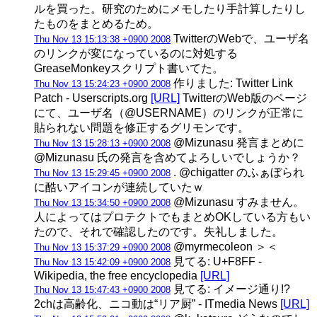
ルを買った。研究のためにメモしたり手計算したりし
たものをまとめるため。
TwitterのWebで、ユーザ名
Thu Nov 13 15:13:38 +0900 2008
のリンクが変になっているのに対処する
GreaseMonkeyスクリプト書いてた。
作りました: Twitter Link
Thu Nov 13 15:24:23 +0900 2008
Patch - Userscripts.org
[URL]
TwitterのWeb版のページ
にて、ユーザ名（@USERNAME）のリンクが正常に
貼られない問題を修正するグリモンです。
@Mizunasu 発言まとめに
Thu Nov 13 15:28:13 +0900 2008
@Mizunasu 氏の発言を含めてよろしいでしょうか？
. @chigatter のふぁぼられ
Thu Nov 13 15:29:45 +0900 2008
に酷いアイコンが連続していたｗ
@Mizunasu すみません。
Thu Nov 13 15:34:50 +0900 2008
人によってはプロテクトでもまとめOKしている方もい
たので、それで確認したのです。失礼しました。
@myrmecoleon ＞＜
Thu Nov 13 15:37:29 +0900 2008
見てる: U+F8FF -
Thu Nov 13 15:42:09 +0900 2008
Wikipedia, the free encyclopedia
[URL]
見てる: イメージ通り!?
Thu Nov 13 15:47:43 +0900 2008
2chは高齢化、ニコ動は“リア厨” - ITmedia News
[URL]