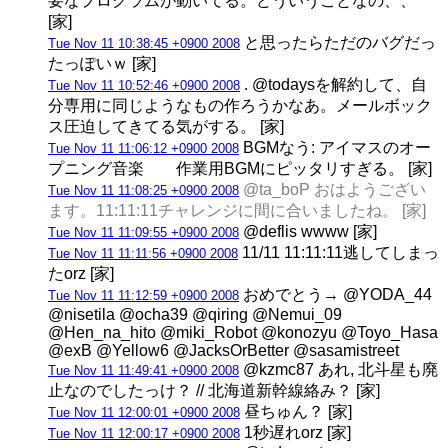
要なプログラムが動いてる。どういうことなの、、
[家]
と思ったらただのバグだっ
Tue Nov 11 10:38:45 +0900 2008
たっぽいｗ [家]
. @todaysを解約して、自
Tue Nov 11 10:52:46 +0900 2008
分専用に同じようなもの作ろうかなあ。メールボック
ス圧迫してきてる気がする。 [家]
BGMなう: アイマスのオー
Tue Nov 11 11:06:12 +0900 2008
プニング音楽 作業用BGMにピッタリすぎる。 [家]
@ta_boP おはようござい
Tue Nov 11 11:08:25 +0900 2008
ます。11:11:11チャレンジに間に合いましたね。 [家]
@deflis wwww [家]
Tue Nov 11 11:09:55 +0900 2008
11/11 11:11:11逃してしまっ
Tue Nov 11 11:11:56 +0900 2008
たorz [家]
おめでとう→ @YODA_44
Tue Nov 11 11:12:59 +0900 2008
@nisetila @ocha39 @qiring @Nemui_09
@Hen_na_hito @miki_Robot @konozyu @Toyo_Hasa
@exB @Yellow6 @JacksOrBetter @sasamistreet
@kzmc87 あれ, 北斗星も廃
Tue Nov 11 11:49:41 +0900 2008
止なのでしたっけ？ // 北海道新幹線絡み？ [家]
昼ちゅん？ [家]
Tue Nov 11 12:00:01 +0900 2008
1秒遅れorz [家]
Tue Nov 11 12:00:17 +0900 2008