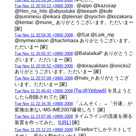
. @ajipo @kazusap
Tue Nov 11 20:54:13 +0900 2008
@Hen_na_hito @abyssluke @beeash @kufe
@puromesu @eikara @pleinair @syochin @kozakana
@kentac @mune_ ありがとうございます。ただいまー
[家]
. @f1at @Lark_mp
Tue Nov 11 20:54:35 +0900 2008
@myrmecoleon @hachimasa ありがとうございます。
ただいまー [家]
@BalalaikaP ありがとうご
Tue Nov 11 20:55:37 +0900 2008
ざいます。ただいまー [家]
. @dorayakitaro @onicks2
Tue Nov 11 20:55:52 +0900 2008
ありがとうございます。ただいまー [家]
@natu_n ありがとうござ
Tue Nov 11 20:57:09 +0900 2008
います。ただいまー [家]
[Tw:@Yellow6]
を見ようと
Tue Nov 11 21:45:43 +0900 2008
したら削除されてた [家]
「ふんそく」→「分速」が
Tue Nov 11 22:16:35 +0900 2008
変換出来ないMS-IME2007爆発しろ！ [家]
タイムラインの流速を測る
Tue Nov 11 23:07:00 +0900 2008
装置を作ってみた。
[URL]
[家]
※Firefoxでしかテストして
Tue Nov 11 23:12:23 +0900 2008
ません。IEだと動かないかも [家]