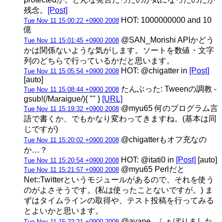
残念。
[Post]
HOT: 1000000000 and 10
Tue Nov 11 15:00:22 +0900 2008
億
@SAN_Morishi APIかどう
Tue Nov 11 15:01:45 +0900 2008
かは関係ないような気がします。ソートを数値・文字
列のどちらで行っているかだと思います。
HOT: @chigatter in
[Post]
Tue Nov 11 15:05:54 +0900 2008
[auto]
たんぶった: Tweenの調教 -
Tue Nov 11 15:08:44 +0900 2008
gsub!(/Maraigue/){ "" }
[URL]
@myu65 何のプログラム言
Tue Nov 11 15:19:32 +0900 2008
語で書くか、でもかなり変わってきますね。(基本は同
じですが)
@chigatterもオフ充なの
Tue Nov 11 15:20:02 +0900 2008
か…？
HOT: @itati0 in
[Post]
[auto]
Tue Nov 11 15:20:54 +0900 2008
@myu65 Perlだと
Tue Nov 11 15:21:57 +0900 2008
Net::Twitterというモジュールがあるので、それを使う
のがよさそうです。(私は使ったことないですが。) ま
ずはタイムラインの取得や、テスト投稿を行ってみる
とよいかと思います。
@ayane_ ふぁぼりました
Tue Nov 11 15:22:21 +0900 2008