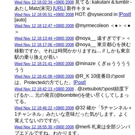
見てる: kakutani &:tumblr -
Wed Nov 12 18:02:34 +0900 2008
あたしMatz(未完)
[URL]
新作キタｗ
HOT: @sysecond in
[Post]
Wed Nov 12 18:05:51 +0900 2008
[auto]
@myrmecoleon ＜●＞＜●
Wed Nov 12 18:12:47 +0900 2008
＞
@noya__ 遠すぎです＞＜
Wed Nov 12 18:13:44 +0900 2008
@noya__ 東京都心を挟む
Wed Nov 12 18:17:06 +0900 2008
移動ですか。それは時間かかりますね… // しかも東京
駅の乗り換えが長い
@minaze くぎゅうううう
Wed Nov 12 18:21:41 +0900 2008
うう
@R_K 10億番目のpost
Wed Nov 12 18:41:08 +0900 2008
は、Protectedの方でした。
[Post]
. @zetsubotのpost頻度下
Wed Nov 12 18:42:13 +0900 2008
げるか… 元の発言(@bombtter)を使い尽くしてしまっ
てる。
@32 確か「5チャンネル＋
Wed Nov 12 18:46:22 +0900 2008
1チャンネル」みたいな意味だった気がします。よく
覚えてないのですが。
@merli 札束は全部ジンバ
Wed Nov 12 18:55:30 +0900 2008
ブエドルですね、わかります。