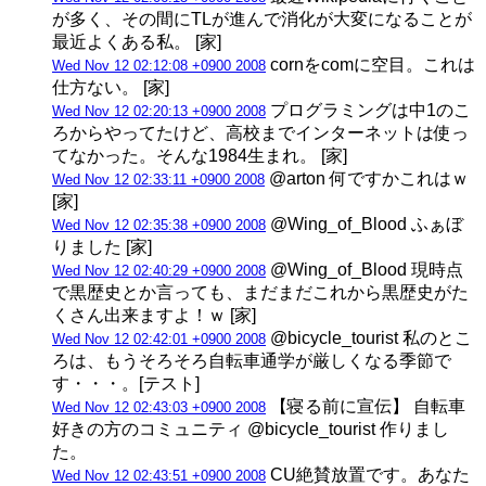
が多く、その間にTLが進んで消化が大変になることが
最近よくある私。 [家]
cornをcomに空目。これは
Wed Nov 12 02:12:08 +0900 2008
仕方ない。 [家]
プログラミングは中1のこ
Wed Nov 12 02:20:13 +0900 2008
ろからやってたけど、高校までインターネットは使っ
てなかった。そんな1984生まれ。 [家]
@arton 何ですかこれはｗ
Wed Nov 12 02:33:11 +0900 2008
[家]
@Wing_of_Blood ふぁぼ
Wed Nov 12 02:35:38 +0900 2008
りました [家]
@Wing_of_Blood 現時点
Wed Nov 12 02:40:29 +0900 2008
で黒歴史とか言っても、まだまだこれから黒歴史がた
くさん出来ますよ！ｗ [家]
@bicycle_tourist 私のとこ
Wed Nov 12 02:42:01 +0900 2008
ろは、もうそろそろ自転車通学が厳しくなる季節で
す・・・。[テスト]
【寝る前に宣伝】 自転車
Wed Nov 12 02:43:03 +0900 2008
好きの方のコミュニティ @bicycle_tourist 作りまし
た。
CU絶賛放置です。あなた
Wed Nov 12 02:43:51 +0900 2008