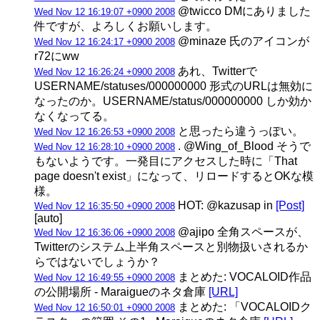
@twicco DMにありました
Wed Nov 12 16:19:07 +0900 2008
件ですが、よろしくお願いします。
@minaze 氏のアイコンが
Wed Nov 12 16:24:17 +0900 2008
r72にww
あれ、Twitterで
Wed Nov 12 16:26:24 +0900 2008
USERNAME/statuses/000000000 形式のURLは無効に
なったのか。USERNAME/status/000000000 しか効か
なくなってる。
と思ったら違うっぽい。
Wed Nov 12 16:26:53 +0900 2008
. @Wing_of_Blood そうで
Wed Nov 12 16:28:10 +0900 2008
もないようです。一発目にアクセスした時に「That
page doesn't exist」になって、リロードするとOKな模
様。
HOT: @kazusap in
[Post]
Wed Nov 12 16:35:50 +0900 2008
[auto]
@ajipo 全角スペースが、
Wed Nov 12 16:36:06 +0900 2008
Twitterのシステム上半角スペースと別物扱いされるか
らではないでしょうか？
まとめた: VOCALOID作品
Wed Nov 12 16:49:55 +0900 2008
の公開場所 - Maraigueのネタ倉庫
[URL]
まとめた: 「VOCALOIDク
Wed Nov 12 16:50:01 +0900 2008