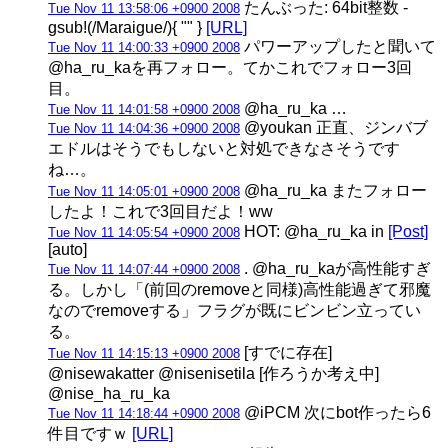
たんぶった: 64bit整数 -
Tue Nov 11 13:58:06 +0900 2008
gsub!(/Maraigue/){ "" }
[URL]
パワーアップしたと聞いて
Tue Nov 11 14:00:33 +0900 2008
@ha_ru_kaを再フォロー。てかこれでフォロー3回
目。
@ha_ru_ka …
Tue Nov 11 14:01:58 +0900 2008
@youkan 正直、ジンバブ
Tue Nov 11 14:04:36 +0900 2008
エドルはそうでもしないと対処できなさそうです
ね…。
@ha_ru_ka またフォロー
Tue Nov 11 14:05:01 +0900 2008
したよ！これで3回目だよ！ww
HOT: @ha_ru_ka in
[Post]
Tue Nov 11 14:05:54 +0900 2008
[auto]
. @ha_ru_kaが高性能すぎ
Tue Nov 11 14:07:44 +0900 2008
る。しかし「(前回のremoveと同様)高性能過ぎて邪魔
なのでremoveする」フラグが既にビンビン立ってい
る。
[すでに存在]
Tue Nov 11 14:15:13 +0900 2008
@nisewakatter @nisenisetila [作ろうか考え中]
@nise_ha_ru_ka
@iPCM 次にbot作ったら6
Tue Nov 11 14:18:44 +0900 2008
件目ですｗ
[URL]