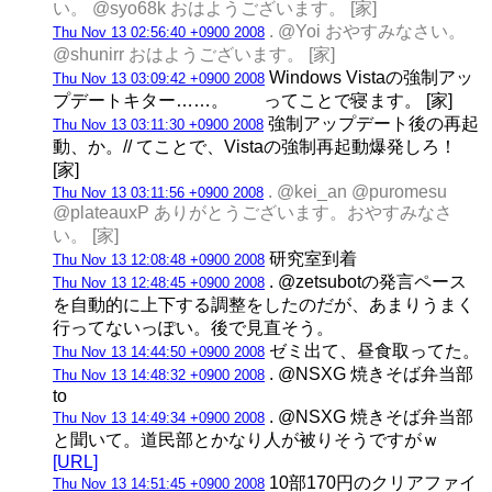
い。 @syo68k おはようございます。 [家]
. @Yoi おやすみなさい。
Thu Nov 13 02:56:40 +0900 2008
@shunirr おはようございます。 [家]
Windows Vistaの強制アッ
Thu Nov 13 03:09:42 +0900 2008
プデートキター……。 ってことで寝ます。 [家]
強制アップデート後の再起
Thu Nov 13 03:11:30 +0900 2008
動、か。// てことで、Vistaの強制再起動爆発しろ！
[家]
. @kei_an @puromesu
Thu Nov 13 03:11:56 +0900 2008
@plateauxP ありがとうございます。おやすみなさ
い。 [家]
研究室到着
Thu Nov 13 12:08:48 +0900 2008
. @zetsubotの発言ペース
Thu Nov 13 12:48:45 +0900 2008
を自動的に上下する調整をしたのだが、あまりうまく
行ってないっぽい。後で見直そう。
ゼミ出て、昼食取ってた。
Thu Nov 13 14:44:50 +0900 2008
. @NSXG 焼きそば弁当部
Thu Nov 13 14:48:32 +0900 2008
to
. @NSXG 焼きそば弁当部
Thu Nov 13 14:49:34 +0900 2008
と聞いて。道民部とかなり人が被りそうですがｗ
[URL]
10部170円のクリアファイ
Thu Nov 13 14:51:45 +0900 2008