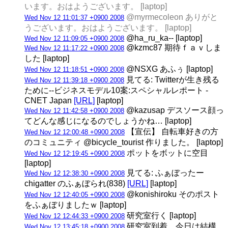
います。おはようございます。 [laptop]
@myrmecoleon ありがと
Wed Nov 12 11:01:37 +0900 2008
うございます。おはようございます。 [laptop]
@ha_ru_ka-- [laptop]
Wed Nov 12 11:09:05 +0900 2008
@kzmc87 期待ｆａｖしま
Wed Nov 12 11:17:22 +0900 2008
した [laptop]
@NSXG あふぅ [laptop]
Wed Nov 12 11:18:51 +0900 2008
見てる: Twitterが生き残る
Wed Nov 12 11:39:18 +0900 2008
ために--ビジネスモデル10案:スペシャルレポート -
CNET Japan
[URL]
[laptop]
@kazusap デスソース顔っ
Wed Nov 12 11:42:58 +0900 2008
てどんな感じになるのでしょうかね… [laptop]
【宣伝】 自転車好きの方
Wed Nov 12 12:00:48 +0900 2008
のコミュニティ @bicycle_tourist 作りました。 [laptop]
ポットをボットに空目
Wed Nov 12 12:19:45 +0900 2008
[laptop]
見てる: ふぁぼったー
Wed Nov 12 12:38:30 +0900 2008
chigatter のふぁぼられ(838)
[URL]
[laptop]
@konishiroku そのポスト
Wed Nov 12 12:40:05 +0900 2008
をふぁぼりましたｗ [laptop]
研究室行く [laptop]
Wed Nov 12 12:44:33 +0900 2008
研究室到着。今日は結構
Wed Nov 12 13:45:18 +0900 2008