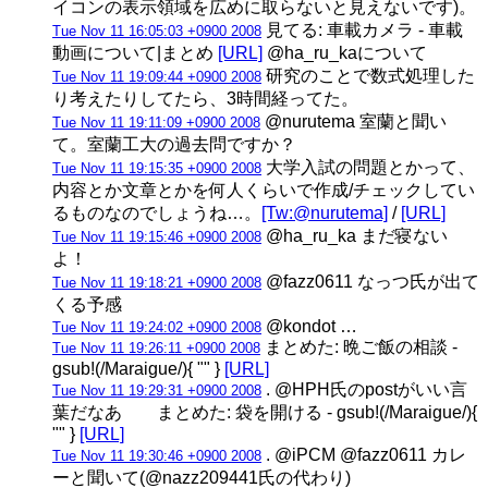
イコンの表示領域を広めに取らないと見えないです)。
見てる: 車載カメラ - 車載
Tue Nov 11 16:05:03 +0900 2008
動画について|まとめ
[URL]
@ha_ru_kaについて
研究のことで数式処理した
Tue Nov 11 19:09:44 +0900 2008
り考えたりしてたら、3時間経ってた。
@nurutema 室蘭と聞い
Tue Nov 11 19:11:09 +0900 2008
て。室蘭工大の過去問ですか？
大学入試の問題とかって、
Tue Nov 11 19:15:35 +0900 2008
内容とか文章とかを何人くらいで作成/チェックしてい
るものなのでしょうね…。
[Tw:@nurutema]
/
[URL]
@ha_ru_ka まだ寝ない
Tue Nov 11 19:15:46 +0900 2008
よ！
@fazz0611 なっつ氏が出て
Tue Nov 11 19:18:21 +0900 2008
くる予感
@kondot …
Tue Nov 11 19:24:02 +0900 2008
まとめた: 晩ご飯の相談 -
Tue Nov 11 19:26:11 +0900 2008
gsub!(/Maraigue/){ "" }
[URL]
. @HPH氏のpostがいい言
Tue Nov 11 19:29:31 +0900 2008
葉だなあ まとめた: 袋を開ける - gsub!(/Maraigue/){
"" }
[URL]
. @iPCM @fazz0611 カレ
Tue Nov 11 19:30:46 +0900 2008
ーと聞いて(@nazz209441氏の代わり)