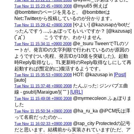
@myu65 例えば
Tue Nov 11 15:23:45 +0900 2008
@bombtterのページを見ると、 @bombtterは
Net::Twitterから投稿しているのが分かります。
[やよい] @kazusapがbotだ
Tue Nov 11 15:29:42 +0900 2008
ったんですう…ふぁぼってもいいですか？ [@kazusap]
(ﾟдﾟ) こうですか、わかりません
@e_tsuru TweenでTLのソ
Tue Nov 11 15:34:11 +0900 2008
ートが、発言IDの文字列順で行われているのが原因の
ようです(つい先程、発言IDが10億を突破した)。起動
時Reply取得なし、TL更新時のReply取得なしにして再
起動すれば(暫定的に)復活するようです。
HOT: @kazusap in
[Post]
Tue Nov 11 15:35:53 +0900 2008
[auto]
たんぶった: ジンバブエ曲
Tue Nov 11 15:37:48 +0900 2008
線 - gsub!(/Maraigue/){ "" }
[URL]
@myrmecoleon ふぁぼりま
Tue Nov 11 15:49:08 +0900 2008
した
@ha_ru_ka @iPCM氏は澤
Tue Nov 11 15:50:34 +0900 2008
って名前だったのか…
@rap_city Protectedの記号
Tue Nov 11 16:02:33 +0900 2008
だと思います。結構前から実装されています(ただ、ア