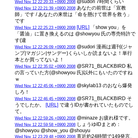
@sudori 7時間くらい
Wed Nov 12 22:20:33 +0900 2008
あなたの前世は「宣教
Wed Nov 12 22:21:39 +0900 2008
師」です / あなたの来世は「命を懸けて世界を救う」
です
[URL]
「show you」を
Wed Nov 12 22:25:23 +0900 2008
「醤油」に置き換えるのは @showyou 氏の専売特許で
す(違
@sudori 漫画は週刊(ジャ
Wed Nov 12 22:26:09 +0900 2008
ンプ|マガジン|サンデー)くらいしか読まないよ！単行
本とか買ってないよ！
@SR71_BLACKBIRD 私
Wed Nov 12 22:35:02 +0900 2008
の言っていた方(@showyou 氏)以外にもいたのですね
ｗ
@skylab13 のおなら爆発
Wed Nov 12 22:45:06 +0900 2008
しろ！
@SR71_BLACKBIRD そ
Wed Nov 12 22:46:45 +0900 2008
うでしたか。
[URL]
で違うIDが書かれていたものでし
て。
@minaze お疲れ様です。
Wed Nov 12 22:59:26 +0900 2008
しょうゆIDまとめ：
Wed Nov 12 22:59:58 +0900 2008
@showyou @show_you @shouyu
直近約24時間で149発言、
Wed Nov 12 23:29:48 +0900 2008