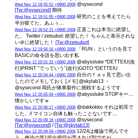
@sysecond
Wed Nov 12 18:55:52 +0900 2008
[Tw:@sysecond]
期待
研究のことを考えてたら
Wed Nov 12 19:51:05 +0900 2008
半分寝てた。あふぅ…
正直これは本当に絶望し
Wed Nov 12 19:52:21 +0900 2008
た。 Twitter / zetsubot: 絶望した！ ちゃんと表示されな
い＠に絶望した！
[Tw:@zetsubot]
「RUN」というのを見て
Wed Nov 12 19:56:16 +0900 2008
BASICの命令語を思い出す私
@abyssluke *DETTEIU(改
Wed Nov 12 20:01:32 +0900 2008
行)PRINT "でっていう"(改行)GOTO *DETTEIU
自分のｆａｖ見て思い出
Wed Nov 12 20:04:44 +0900 2008
したのでメモしておく [メモ] @skylab13 ・
@sysecond 両氏が痛車製作に挑戦するようです
@abyssluke STOPキー…
Wed Nov 12 20:05:04 +0900 2008
懐かしいですｗ
@dakkokko それは初耳で
Wed Nov 12 20:06:17 +0900 2008
した。// マイコン自体も触ったことないです…
@sysecond
Wed Nov 12 20:09:18 +0900 2008
[Tw:@sysecond]
/
[Tw:@skylab13]
12/24は修論で死んでそ
Wed Nov 12 20:09:59 +0900 2008
う。修論の第1提出締切が早まれば別ですが