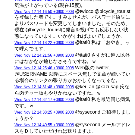
気温が上がっている(現在15度)。
@twicco @bicycle_tourist
Wed Nov 12 14:16:50 +0900 2008
を登録した者です。すみませんが、パスワード紛失に
よりパスワードを変更してしまいました。そのため、
現在 @bicycle_touristに発言を投げても反応しない状
態になっています。いかがすればよいでしょうか。
@itati0 私は「おやき」っ
Wed Nov 12 14:18:22 +0900 2008
て呼んでます。
@itati0 さすがに道民以外
Wed Nov 12 14:21:56 +0900 2008
にはなかなか通じなさそうですね。ｗ
Web版のTwitter、
Wed Nov 12 14:25:46 +0900 2008
@USERNAME 以降にスペース無しで文章が続いてい
る場合のリンクの張り方がおかしくなってるな。
@kei_an @kazusap 氏な
Wed Nov 12 14:31:48 +0900 2008
ら肉チャー版もやりかねないですね。ｗ
@itati0 私も最近同じ病気
Wed Nov 12 14:32:17 +0900 2008
です。ｗ
@sysecond ご招待しまし
Wed Nov 12 14:38:25 +0900 2008
ょうか？
@sysecond メールアドレ
Wed Nov 12 14:40:55 +0900 2008
スをＤしていただければ送りますよ。