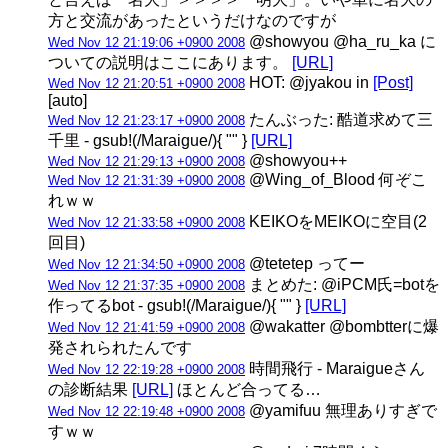
方と交流があったというだけなのですが
@showyou @ha_ru_ka に
Wed Nov 12 21:19:06 +0900 2008
ついての説明はここにあります。
[URL]
HOT: @jyakou in
[Post]
Wed Nov 12 21:20:51 +0900 2008
[auto]
たんぶった: 酷道求めて三
Wed Nov 12 21:23:17 +0900 2008
千里 - gsub!(/Maraigue/){ "" }
[URL]
@showyou++
Wed Nov 12 21:29:13 +0900 2008
@Wing_of_Blood 何ぞこ
Wed Nov 12 21:31:39 +0900 2008
れｗｗ
KEIKOをMEIKOに空目(2
Wed Nov 12 21:33:58 +0900 2008
回目)
@tetetep ってー
Wed Nov 12 21:34:50 +0900 2008
まとめた: @iPCM氏=botを
Wed Nov 12 21:37:35 +0900 2008
作ってるbot - gsub!(/Maraigue/){ "" }
[URL]
@wakatter @bombtterに爆
Wed Nov 12 21:41:59 +0900 2008
発されられたんです
時間飛行 - Maraigueさん
Wed Nov 12 22:19:28 +0900 2008
の診断結果
[URL]
ほとんど合ってる…
@yamifuu 無理ありすぎで
Wed Nov 12 22:19:48 +0900 2008
すｗｗ