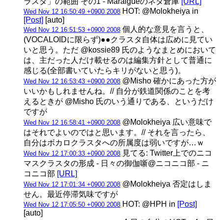
ラスタ」の範囲 その1 - Maraigueのネタ倉庫
[URL]
HOT: @Molokheiya in
Wed Nov 12 16:50:49 +0900 2008
[Post]
[auto]
個人的な意見を言うと、
Wed Nov 12 16:51:53 +0900 2008
(VOCALOIDに限らず)●●クラスタ自体は広めに見てい
いと思う。ただ @kossie89 氏のようなまとめにおいて
は、主だった人だけ載せるのは編集方針として普通に
感じる(全部書いていたらキリがないと思う)。
@Misho 確かにあった方が
Wed Nov 12 16:53:43 +0900 2008
いいかもしれませんね。// 自分が鉄道関係のことを考
えるときが @Misho 氏のいう通りである、というだけ
ですが
@Molokheiya 広い意味で
Wed Nov 12 16:58:41 +0900 2008
はそれでよいのではと思います。// それを言ったら、
自分はボカロクラスタへの所属度は弱いですが…ｗ
見てる: Twitter上でのニコ
Wed Nov 12 17:00:33 +0900 2008
マスクラスタの形成 - 日々の御伽噺@ニコニコ部 - ニ
コニコ部
[URL]
@Molokheiya 否定はしま
Wed Nov 12 17:01:34 +0900 2008
せん。最近停滞気味ですが
HOT: @HPH in
[Post]
Wed Nov 12 17:05:50 +0900 2008
[auto]