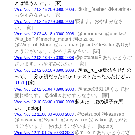
とは違うんです。 [家]
. @kiri_feather @katarinax
Wed Nov 12 02:45:20 +0900 2008
おやすみなさい。 [家]
寝ます。おやすみなさ
Wed Nov 12 02:45:27 +0900 2008
い。 [家]
. @puromesu @onicks2
Wed Nov 12 02:48:18 +0900 2008
@ta_boP @mocha_matari @koizuka
@Wing_of_Blood @katarinax @JacksOrBetter ありが
とうございます。おやすみなさい。 [家]
@plateauxP ありがとうご
Wed Nov 12 02:48:47 +0900 2008
ざいます。おやすみなさい。 [家]
. @ha_ru_ka爆発させたの
Wed Nov 12 02:50:10 +0900 2008
って、自分が初だったのか！テストだったんだけど…
[URL]
[家]
. @hase0831 遅くまでお
Wed Nov 12 02:51:04 +0900 2008
疲れ様です。 @deflis おやすみなさい。 [家]
起きた。腹の調子が悪
Wed Nov 12 10:56:30 +0900 2008
い。 [laptop]
. @zetsubot @kazusap
Wed Nov 12 11:00:00 +0900 2008
@mayama @Syoichi @abyssluke @jyakou ありがと
うございます。おはようございます。 [laptop]
@mi_o_n ありがとうござ
Wed Nov 12 11:01:25 +0900 2008