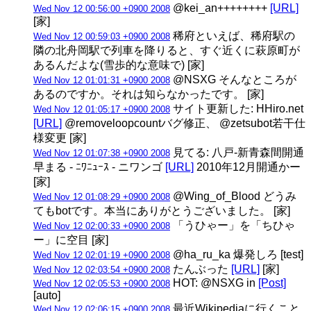
@kei_an++++++++
[URL]
Wed Nov 12 00:56:00 +0900 2008
[家]
稀府といえば、稀府駅の
Wed Nov 12 00:59:03 +0900 2008
隣の北舟岡駅で列車を降りると、すぐ近くに萩原町が
あるんだよな(雪歩的な意味で) [家]
@NSXG そんなところが
Wed Nov 12 01:01:31 +0900 2008
あるのですか。それは知らなかったです。 [家]
サイト更新した: HHiro.net
Wed Nov 12 01:05:17 +0900 2008
[URL]
@removeloopcountバグ修正、 @zetsubot若干仕
様変更 [家]
見てる: 八戸-新青森間開通
Wed Nov 12 01:07:38 +0900 2008
早まる - ﾆﾜﾆｭｰｽ - ニワンゴ
[URL]
2010年12月開通かー
[家]
@Wing_of_Blood どうみ
Wed Nov 12 01:08:29 +0900 2008
てもbotです。本当にありがとうございました。 [家]
「うひゃー」を「ちひゃ
Wed Nov 12 02:00:33 +0900 2008
ー」に空目 [家]
@ha_ru_ka 爆発しろ [test]
Wed Nov 12 02:01:19 +0900 2008
たんぶった
[URL]
[家]
Wed Nov 12 02:03:54 +0900 2008
HOT: @NSXG in
[Post]
Wed Nov 12 02:05:53 +0900 2008
[auto]
最近Wikipediaに行くこと
Wed Nov 12 02:06:15 +0900 2008