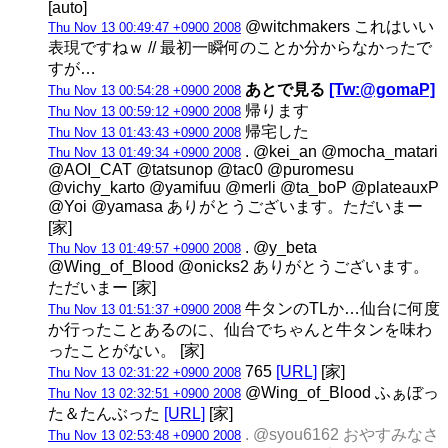
[auto]
@witchmakers これはいい
Thu Nov 13 00:49:47 +0900 2008
表現ですねｗ // 最初一瞬何のことか分からなかったで
すが…
あとで見る
[Tw:@gomaP]
Thu Nov 13 00:54:28 +0900 2008
帰ります
Thu Nov 13 00:59:12 +0900 2008
帰宅した
Thu Nov 13 01:43:43 +0900 2008
. @kei_an @mocha_matari
Thu Nov 13 01:49:34 +0900 2008
@AOI_CAT @tatsunop @tac0 @puromesu
@vichy_karto @yamifuu @merli @ta_boP @plateauxP
@Yoi @yamasa ありがとうございます。ただいまー
[家]
. @y_beta
Thu Nov 13 01:49:57 +0900 2008
@Wing_of_Blood @onicks2 ありがとうございます。
ただいまー [家]
牛タンのTLか…仙台に何度
Thu Nov 13 01:51:37 +0900 2008
か行ったことあるのに、仙台でちゃんと牛タンを味わ
ったことがない。 [家]
765
[URL]
[家]
Thu Nov 13 02:31:22 +0900 2008
@Wing_of_Blood ふぁぼっ
Thu Nov 13 02:32:51 +0900 2008
た＆たんぶった
[URL]
[家]
. @syou6162 おやすみなさ
Thu Nov 13 02:53:48 +0900 2008