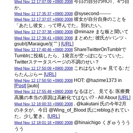
今日の自分のHOT、4つ目
Wed Nov 12 17:07:09 +0900 2008
か。
@sysecond--------
Wed Nov 12 17:35:37 +0900 2008
彼女が自分自身のことを
Wed Nov 12 17:37:07 +0900 2008
「あたし彼女」って呼んでた。別れたい。
@minaze まな板と聞いて
Wed Nov 12 17:37:38 +0900 2008
まとめた: 彼氏がパンツ -
Wed Nov 12 17:39:41 +0900 2008
gsub!(/Maraigue/){ "" }
[URL]
ShareTwitterOnTumblrで
Wed Nov 12 17:40:46 +0900 2008
Tumblrに投稿したら、1発言が空っぽになっていた。
Twitterステータスページの不調のせい？
これはないわｗ 見てる: だ
Wed Nov 12 17:50:09 +0900 2008
らたんぶらー
[URL]
HOT: @hazime1373 in
Wed Nov 12 17:50:50 +0900 2008
[Post]
[auto]
なるほど。 見てる: 医療費
Wed Nov 12 17:55:49 +0900 2008
高騰の本当の原因は高齢化ではない!? - All About
[URL]
. @kakutani 氏の今年2月
Wed Nov 12 18:00:33 +0900 2008
のネタが、今日 @Wing_of_Blood 氏にreblogされてい
た。少し驚き。
[URL]
@hinaichigo くぎゅううう
Wed Nov 12 18:01:18 +0900 2008
うう