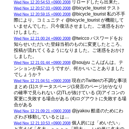
リロードしたら出来た。
Wed Nov 12 20:54:53 +0900 2008
@bicycle_tourist テスト
Wed Nov 12 20:57:03 +0900 2008
@bicycle_tourist 私の不手
Wed Nov 12 20:59:15 +0900 2008
際により、コミュニティ @bicycle_tourist が機能して
いませんでした。只今復活させました。ご迷惑をおか
けしました。
@twicco パスワードをお
Wed Nov 12 21:00:24 +0900 2008
知らせいただいた登録当初のものに変更したところ、
投稿が流れてくるようになりました。ご迷惑をおかけ
しました。
@soujyu こんばんは。テ
Wed Nov 12 21:01:44 +0900 2008
ンションが高いようですが、何かいいことありました
でしょうか？
現在のTwitterの不調な事項
Wed Nov 12 21:04:51 +0900 2008
まとめ (1)ステータスページ(1発言のページ)がかなり
の確率で見られない (2)TLが抜けている (3)アイコンの
変更に失敗する場合がある (4)ログアウトに失敗する場
合がある
@jyakou 酷道のためにわ
Wed Nov 12 21:09:21 +0900 2008
ざわざ移動しているとは…
個人的には「めいだい」
Wed Nov 12 21:10:53 +0900 2008
と言えば「名大」＞＞＞＞「明大」。いや単に名大の