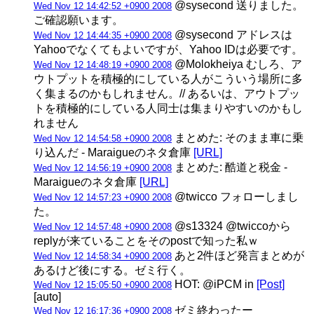
@sysecond 送りました。
Wed Nov 12 14:42:52 +0900 2008
ご確認願います。
@sysecond アドレスは
Wed Nov 12 14:44:35 +0900 2008
Yahooでなくてもよいですが、Yahoo IDは必要です。
@Molokheiya むしろ、ア
Wed Nov 12 14:48:19 +0900 2008
ウトプットを積極的にしている人がこういう場所に多
く集まるのかもしれません。// あるいは、アウトプッ
トを積極的にしている人同士は集まりやすいのかもし
れません
まとめた: そのまま車に乗
Wed Nov 12 14:54:58 +0900 2008
り込んだ - Maraigueのネタ倉庫
[URL]
まとめた: 酷道と税金 -
Wed Nov 12 14:56:19 +0900 2008
Maraigueのネタ倉庫
[URL]
@twicco フォローしまし
Wed Nov 12 14:57:23 +0900 2008
た。
@s13324 @twiccoから
Wed Nov 12 14:57:48 +0900 2008
replyが来ていることをそのpostで知った私ｗ
あと2件ほど発言まとめが
Wed Nov 12 14:58:34 +0900 2008
あるけど後にする。ゼミ行く。
HOT: @iPCM in
[Post]
Wed Nov 12 15:05:50 +0900 2008
[auto]
ゼミ終わったー
Wed Nov 12 16:17:36 +0900 2008