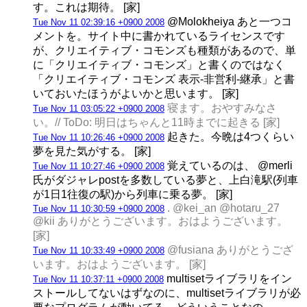
す。これは期待。 [家]
@Molokheiya あと一つコ
Tue Nov 11 02:39:16 +0900 2008
メントを。サイト中に書かれているライセンスです
が、クリエイティブ・コモンズも種類があるので、単
に「クリエイティブ・コモンズ」と書くのではなく
「クリエイティブ・コモンズ 表示-非営利-継承」と書
いておいたほうがよいかと思います。 [家]
寝ます。おやすみなさ
Tue Nov 11 03:05:22 +0900 2008
い。// ToDo: 明日はちゃんと11時までに起きる [家]
起きた。今晩は4つくらい
Tue Nov 11 10:26:46 +0900 2008
夢を見た気がする。 [家]
覚えているのは、 @merli
Tue Nov 11 10:27:46 +0900 2008
氏がダジャレpostを多数している夢と、上白滝駅(列車
が1日1往復の駅)から列車に乗る夢。 [家]
. @kei_an @hotaru_27
Tue Nov 11 10:30:59 +0900 2008
@kii ありがとうございます。おはようございます。
[家]
@fusiana ありがとうござ
Tue Nov 11 10:33:49 +0900 2008
います。おはようございます。 [家]
multisetライブラリをイン
Tue Nov 11 10:37:11 +0900 2008
ストールしてないはずなのに、multisetライブラリが必