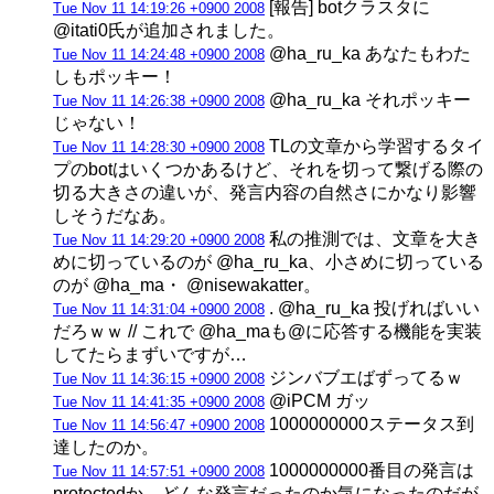
[報告] botクラスタに
Tue Nov 11 14:19:26 +0900 2008
@itati0氏が追加されました。
@ha_ru_ka あなたもわた
Tue Nov 11 14:24:48 +0900 2008
しもポッキー！
@ha_ru_ka それポッキー
Tue Nov 11 14:26:38 +0900 2008
じゃない！
TLの文章から学習するタイ
Tue Nov 11 14:28:30 +0900 2008
プのbotはいくつかあるけど、それを切って繋げる際の
切る大きさの違いが、発言内容の自然さにかなり影響
しそうだなあ。
私の推測では、文章を大き
Tue Nov 11 14:29:20 +0900 2008
めに切っているのが @ha_ru_ka、小さめに切っている
のが @ha_ma・ @nisewakatter。
. @ha_ru_ka 投げればいい
Tue Nov 11 14:31:04 +0900 2008
だろｗｗ // これで @ha_maも@に応答する機能を実装
してたらまずいですが…
ジンバブエばずってるｗ
Tue Nov 11 14:36:15 +0900 2008
@iPCM ガッ
Tue Nov 11 14:41:35 +0900 2008
1000000000ステータス到
Tue Nov 11 14:56:47 +0900 2008
達したのか。
1000000000番目の発言は
Tue Nov 11 14:57:51 +0900 2008
protectedか。どんな発言だったのか気になったのだが