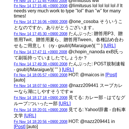
@limitusus ww
Fri Nov 14 17:11:45 +0900 2008
@limitusus lol lol lol lol // It
Fri Nov 14 17:15:46 +0900 2008
needs very much work to type "lol" than "w" for many
times!
@one_cosoba そういうこ
Fri Nov 14 17:16:06 +0900 2008
となのですか。ありがとうございます。
たんぶった: 贈答用P3、贈
Fri Nov 14 17:45:30 +0900 2008
答用Twit、贈答用夏ら、贈答用Tween。各種詰め合わ
せもご用意しｔ（ry - gsub!(/Maraigue/){ "" }
[URL]
@chopin_nanoda exB氏っ
Fri Nov 14 17:47:11 +0900 2008
て副垢持っていましたでしょうか？
たんぶった: POST規制速報
Fri Nov 14 17:49:39 +0900 2008
- gsub!(/Maraigue/){ "" }
[URL]
HOT: @maicos in
[Post]
Fri Nov 14 18:05:57 +0900 2008
[auto]
@nazz209441 スープカレ
Fri Nov 14 18:07:50 +0900 2008
ーなら湖にしやすそうですｗ
見てる: カレー部 - はてなグ
Fri Nov 14 18:17:18 +0900 2008
ループ::ついったー部
[URL]
見てる: Yahoo!辞書 - 自転車
Fri Nov 14 18:20:01 +0900 2008
文学
[URL]
HOT: @nazz209441 in
Fri Nov 14 18:20:56 +0900 2008
[Post]
[auto]