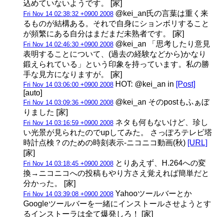
込めていないようです。 [家]
@kei_an氏の言葉は重く来
Fri Nov 14 02:38:32 +0900 2008
るものが結構ある。それで自身にションボリすること
が頻繁にある自分はまだまだ未熟者です。 [家]
@kei_an 「思考したり意見
Fri Nov 14 02:46:30 +0900 2008
表明することについて、(過去の経験などから)かなり
鍛えられている」という印象を持っています。私の勝
手な見方になりますが。 [家]
HOT: @kei_an in
[Post]
Fri Nov 14 03:06:00 +0900 2008
[auto]
@kei_an そのpostもふぁぼ
Fri Nov 14 03:09:36 +0900 2008
りました [家]
ネタも何もないけど、珍し
Fri Nov 14 03:16:59 +0900 2008
い光景が見られたのでupしてみた。 さっぽろテレビ塔
時計点検？のための時刻表示‐ニコニコ動画(秋)
[URL]
[家]
とりあえず、H.264への変
Fri Nov 14 03:18:45 +0900 2008
換→ニコニコへの投稿もやり方さえ覚えれば簡単だと
分かった。 [家]
Yahooツールバーとか
Fri Nov 14 03:39:08 +0900 2008
Googleツールバーを一緒にインストールさせようとす
るインストーラは全て爆発しろ！ [家]