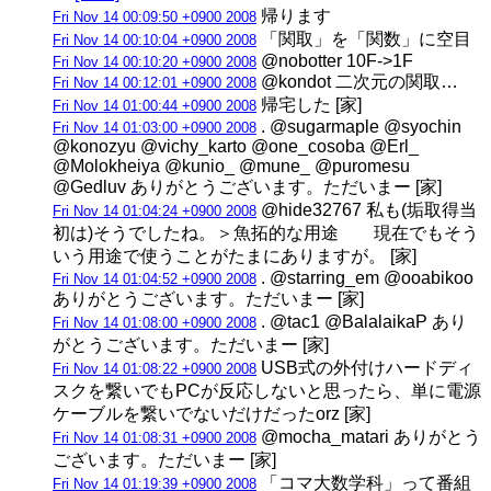
帰ります
Fri Nov 14 00:09:50 +0900 2008
「関取」を「関数」に空目
Fri Nov 14 00:10:04 +0900 2008
@nobotter 10F->1F
Fri Nov 14 00:10:20 +0900 2008
@kondot 二次元の関取…
Fri Nov 14 00:12:01 +0900 2008
帰宅した [家]
Fri Nov 14 01:00:44 +0900 2008
. @sugarmaple @syochin
Fri Nov 14 01:03:00 +0900 2008
@konozyu @vichy_karto @one_cosoba @Erl_
@Molokheiya @kunio_ @mune_ @puromesu
@Gedluv ありがとうございます。ただいまー [家]
@hide32767 私も(垢取得当
Fri Nov 14 01:04:24 +0900 2008
初は)そうでしたね。＞魚拓的な用途 現在でもそう
いう用途で使うことがたまにありますが。 [家]
. @starring_em @ooabikoo
Fri Nov 14 01:04:52 +0900 2008
ありがとうございます。ただいまー [家]
. @tac1 @BalalaikaP あり
Fri Nov 14 01:08:00 +0900 2008
がとうございます。ただいまー [家]
USB式の外付けハードディ
Fri Nov 14 01:08:22 +0900 2008
スクを繋いでもPCが反応しないと思ったら、単に電源
ケーブルを繋いでないだけだったorz [家]
@mocha_matari ありがとう
Fri Nov 14 01:08:31 +0900 2008
ございます。ただいまー [家]
「コマ大数学科」って番組
Fri Nov 14 01:19:39 +0900 2008