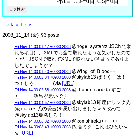
件/1日
3件/1日
5件/1日
Back to the list
2008_11_14 (金): 93 posts
@hoge_systemz JSONで取
Fri Nov 14 00:01:17 +0900 2008
れる項目は、XMLでも全て取れたような気がしたので
すが、JSONで取れてXMLで取れない項目ってありま
したでしょうか？
@Wing_of_Blood++
Fri Nov 14 00:01:40 +0900 2008
@skylab13 ば！く！は！
Fri Nov 14 00:02:34 +0900 2008
つ！しろ！ (via
[URL]
@chopin_nanoda すご
Fri Nov 14 00:02:58 +0900 2008
く・・・語呂が悪いです・・・
@skylab13 即座にリンク先
Fri Nov 14 00:04:57 +0900 2008
(@maicos 氏の発言)を思い出しましたｗ // 改めて、
@skylab13爆発しろ！
@konishiroku++++++
Fri Nov 14 00:06:32 +0900 2008
[初音ミク] これはひどいｗ
Fri Nov 14 00:08:43 +0900 2008
ｗ
[URL]