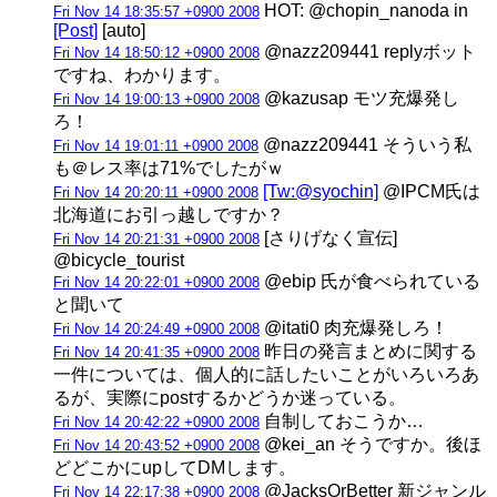
HOT: @chopin_nanoda in
Fri Nov 14 18:35:57 +0900 2008
[Post]
[auto]
@nazz209441 replyボット
Fri Nov 14 18:50:12 +0900 2008
ですね、わかります。
@kazusap モツ充爆発し
Fri Nov 14 19:00:13 +0900 2008
ろ！
@nazz209441 そういう私
Fri Nov 14 19:01:11 +0900 2008
も＠レス率は71%でしたがｗ
[Tw:@syochin]
@IPCM氏は
Fri Nov 14 20:20:11 +0900 2008
北海道にお引っ越しですか？
[さりげなく宣伝]
Fri Nov 14 20:21:31 +0900 2008
@bicycle_tourist
@ebip 氏が食べられている
Fri Nov 14 20:22:01 +0900 2008
と聞いて
@itati0 肉充爆発しろ！
Fri Nov 14 20:24:49 +0900 2008
昨日の発言まとめに関する
Fri Nov 14 20:41:35 +0900 2008
一件については、個人的に話したいことがいろいろあ
るが、実際にpostするかどうか迷っている。
自制しておこうか…
Fri Nov 14 20:42:22 +0900 2008
@kei_an そうですか。後ほ
Fri Nov 14 20:43:52 +0900 2008
どどこかにupしてDMします。
@JacksOrBetter 新ジャンル
Fri Nov 14 22:17:38 +0900 2008