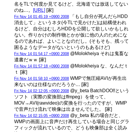
名をTLで何度か見てるけど、北海道では放送してない
のね…。
[URL]
[家]
「もし自分が死んだらHDD
Fri Nov 14 01:45:19 +0900 2008
消去して」というネタ(今TLで見かけた)は結構使われ
るけど、自分はむしろHDDを公開して欲しいかもしれ
ない。作りかけの制作物とかが仮に他の人のためにな
るのであれば、よいことなのだし。(そもそも、残って
困るようなデータがないというのもあるけど)
@Molokheiya それは鬼畜な
Fri Nov 14 01:54:17 +0900 2008
遺書だｗｗ [家]
@Molokheiya な、なんだｔ
Fri Nov 14 01:57:18 +0900 2008
ｔ [家]
WMPで無圧縮AVIが再生出
Fri Nov 14 01:58:10 +0900 2008
来ないのは仕様なのだろうか… [家]
@y_beta BatchDOO!!という
Fri Nov 14 02:12:05 +0900 2008
ソフト（実際の変換部はffmpeg）を使って、
MOV→AVI(rawvideo)の変換を行ったのですが、WMP
で音声だけ流れて映像は出ませんでした。 [家]
@y_beta 私の場合だと、
Fri Nov 14 02:15:05 +0900 2008
WMPの画面上に音声だけ再生している場合と同じグラ
フィックが流れているので、どうも映像部は全く読み