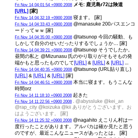
メモ: 鹿児島r72は険道
Fri Nov 14 04:01:54 +0900 2008
[URL]
[家]
寝ます。 [家]
Fri Nov 14 04:32:19 +0900 2008
@manasuke 200パスエンコ
Fri Nov 14 04:33:43 +0900 2008
ードってｗｗ [家]
@tatsunop 今回の騒動、も
Fri Nov 14 04:35:00 +0900 2008
しかして自分のせいだったりするでしょうか… [家]
@tatsunop そうでしたか。
Fri Nov 14 04:39:21 +0900 2008
昼間の私と @Mizunasu 氏のやり取りがそもそもの発
端かもと思ったものでして
[URL]
&
[URL]
&
[URL]
...
@tatsunop (URL貼り直し)
Fri Nov 14 04:40:35 +0900 2008
[URL]
&
[URL]
&
[URL]
[家]
本当に寝ます。もうこんな
Fri Nov 14 04:46:51 +0900 2008
時間orz
起きた
Fri Nov 14 11:18:10 +0900 2008
. @abyssluke @kei_an
Fri Nov 14 11:22:56 +0900 2008
@rap_city @koizuka @kii ありがとうございます。お
はようございます。 [家]
@nagahito えこりん村は一
Fri Nov 14 11:25:32 +0900 2008
度行ったことがあります。アルパカは確か見たと思う
のですが、最近こんなニュースがあったとは。 [家]