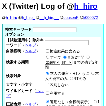
X (Twitter) Log of @
h_hiro
@
h_hiro
@
h_hiro_
@
__h_hiro__
@
dousenP
@
k000072
検索キーワード
オプション
【試験運用中】除外キ
ーワード
（
ヘルプ
）
自動投稿
（
ヘルプ
）
検索結果に含める
すべて
直近2年間
検索する期間
までの直近2年
間
本人の発言・RTともに
本
検索対象
人の発言のみ
RTのみ
大文字・小文字
区別しない
ワイルドカード
（
ヘル
利用する
プ
）
適用なし（全投稿表示）
1
圧縮表示
（
ヘルプ
）