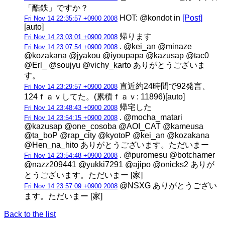
「酷鉄」ですか？
HOT: @kondot in
[Post]
Fri Nov 14 22:35:57 +0900 2008
[auto]
帰ります
Fri Nov 14 23:03:01 +0900 2008
. @kei_an @minaze
Fri Nov 14 23:07:54 +0900 2008
@kozakana @jyakou @iyoupapa @kazusap @tac0
@Erl_ @soujyu @vichy_karto ありがとうございま
す。
直近約24時間で92発言、
Fri Nov 14 23:29:57 +0900 2008
124ｆａｖしてた。(累積ｆａｖ: 11896)[auto]
帰宅した
Fri Nov 14 23:48:43 +0900 2008
. @mocha_matari
Fri Nov 14 23:54:15 +0900 2008
@kazusap @one_cosoba @AOI_CAT @kameusa
@ta_boP @rap_city @kyotoP @kei_an @kozakana
@Hen_na_hito ありがとうございます。ただいまー
. @puromesu @botchamer
Fri Nov 14 23:54:48 +0900 2008
@nazz209441 @yukki7291 @ajipo @onicks2 ありが
とうございます。ただいまー [家]
@NSXG ありがとうござい
Fri Nov 14 23:57:09 +0900 2008
ます。ただいまー [家]
Back to the list