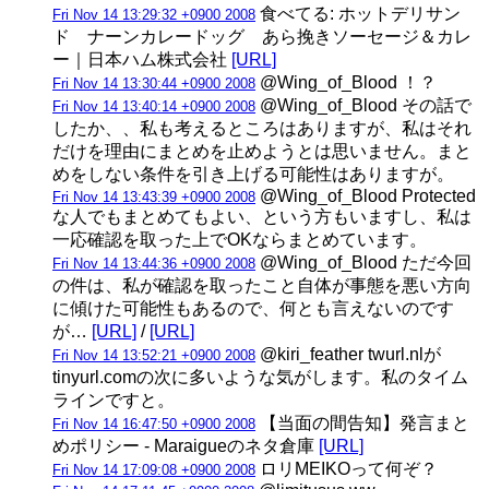
食べてる: ホットデリサン
Fri Nov 14 13:29:32 +0900 2008
ド ナーンカレードッグ あら挽きソーセージ＆カレ
ー｜日本ハム株式会社
[URL]
@Wing_of_Blood ！？
Fri Nov 14 13:30:44 +0900 2008
@Wing_of_Blood その話で
Fri Nov 14 13:40:14 +0900 2008
したか、、私も考えるところはありますが、私はそれ
だけを理由にまとめを止めようとは思いません。まと
めをしない条件を引き上げる可能性はありますが。
@Wing_of_Blood Protected
Fri Nov 14 13:43:39 +0900 2008
な人でもまとめてもよい、という方もいますし、私は
一応確認を取った上でOKならまとめています。
@Wing_of_Blood ただ今回
Fri Nov 14 13:44:36 +0900 2008
の件は、私が確認を取ったこと自体が事態を悪い方向
に傾けた可能性もあるので、何とも言えないのです
が…
[URL]
/
[URL]
@kiri_feather twurl.nlが
Fri Nov 14 13:52:21 +0900 2008
tinyurl.comの次に多いような気がします。私のタイム
ラインですと。
【当面の間告知】発言まと
Fri Nov 14 16:47:50 +0900 2008
めポリシー - Maraigueのネタ倉庫
[URL]
ロリMEIKOって何ぞ？
Fri Nov 14 17:09:08 +0900 2008