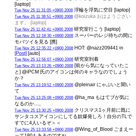
[laptop]
浮輪を浮気に空目 [laptop]
Tue Nov 25 11:31:05 +0900 2008
@koizuka おはようござい
Tue Nov 25 11:38:51 +0900 2008
ます。 [laptop]
研究室行こう [laptop]
Tue Nov 25 11:42:41 +0900 2008
スーパーのレジ待ちの間に
Tue Nov 25 12:18:30 +0900 2008
モバツイを見る [携]
HOT: @nazz209441 in
Tue Nov 25 12:35:22 +0900 2008
[Post]
[auto]
研究室到着
Tue Nov 25 12:56:07 +0900 2008
[前から気になっていたこ
Tue Nov 25 13:13:26 +0900 2008
と] @iPCM 氏のアイコンは何のキャラなのでしょう
か？
@pleinair にゃぶいと聞い
Tue Nov 25 13:19:52 +0900 2008
て
@ha_ma もはてブが気に
Tue Nov 25 13:25:08 +0900 2008
なるのか…。
クリスマス1ヶ月前に既に
Tue Nov 25 13:30:25 +0900 2008
サンタコスアイコンにしてる奴爆発しろ！自分のTLで
すでに4人いるぞ＞＜
@Wing_of_Blood ごまえー
Tue Nov 25 13:33:58 +0900 2008
って180もあるのですね、、