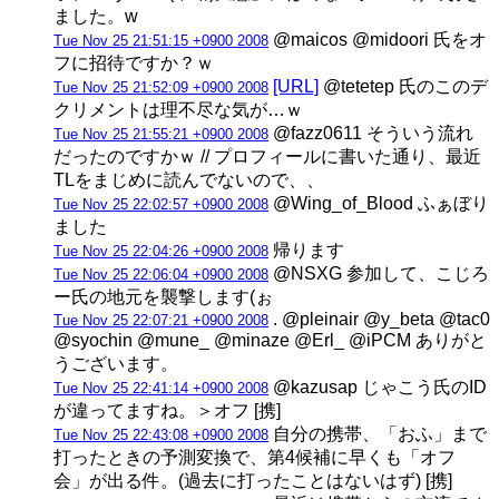
ました。w
@maicos @midoori 氏をオ
Tue Nov 25 21:51:15 +0900 2008
フに招待ですか？ｗ
[URL]
@tetetep 氏のこのデ
Tue Nov 25 21:52:09 +0900 2008
クリメントは理不尽な気が…ｗ
@fazz0611 そういう流れ
Tue Nov 25 21:55:21 +0900 2008
だったのですかｗ // プロフィールに書いた通り、最近
TLをまじめに読んでないので、、
@Wing_of_Blood ふぁぼり
Tue Nov 25 22:02:57 +0900 2008
ました
帰ります
Tue Nov 25 22:04:26 +0900 2008
@NSXG 参加して、こじろ
Tue Nov 25 22:06:04 +0900 2008
ー氏の地元を襲撃します(ぉ
. @pleinair @y_beta @tac0
Tue Nov 25 22:07:21 +0900 2008
@syochin @mune_ @minaze @Erl_ @iPCM ありがと
うございます。
@kazusap じゃこう氏のID
Tue Nov 25 22:41:14 +0900 2008
が違ってますね。＞オフ [携]
自分の携帯、「おふ」まで
Tue Nov 25 22:43:08 +0900 2008
打ったときの予測変換で、第4候補に早くも「オフ
会」が出る件。(過去に打ったことはないはず) [携]