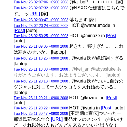
@ta_boP ++++++++++ [家]
Tue Nov 25 02:07:06 +0900 2008
@NSXG 仕様書はこちらで
Tue Nov 25 02:07:32 +0900 2008
す。 っ
[URL]
[家]
落ちます [家]
Tue Nov 25 02:09:47 +0900 2008
HOT: @watarumode in
Tue Nov 25 02:20:24 +0900 2008
[Post]
[auto]
HOT: @minaze in
[Post]
Tue Nov 25 02:50:25 +0900 2008
[auto]
起きた。寝すぎた… これ
Tue Nov 25 11:09:05 +0900 2008
は寒さのせいか。 [laptop]
. @yuria 氏が絶好調すぎる
Tue Nov 25 11:13:26 +0900 2008
[laptop]
. @kei_an @abyssluke あ
Tue Nov 25 11:13:38 +0900 2008
りがとうございます。おはようございます。 [laptop]
. @yuria 氏がついに自分の
Tue Nov 25 11:20:13 +0900 2008
ダジャレに対して一人ツッコミを入れ始めている…
[laptop]
HOT: @koziro_ in
[Post]
Tue Nov 25 11:20:21 +0900 2008
[auto]
HOT: @yuria in
[Post]
[auto]
Tue Nov 25 11:20:22 +0900 2008
[不定期に宣伝]ついったー
Tue Nov 25 11:30:47 +0900 2008
部道民部大忘年会
[URL]
開発オフのメンバーが多いけ
ど、それ以外の人もどんどん来るといいと思うな！