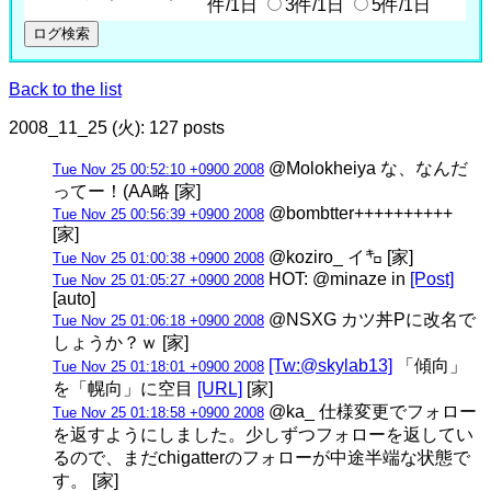
件/1日
3件/1日
5件/1日
Back to the list
2008_11_25 (火): 127 posts
@Molokheiya な、なんだ
Tue Nov 25 00:52:10 +0900 2008
ってー！(AA略 [家]
@bombtter++++++++++
Tue Nov 25 00:56:39 +0900 2008
[家]
@koziro_ イ㌔ [家]
Tue Nov 25 01:00:38 +0900 2008
HOT: @minaze in
[Post]
Tue Nov 25 01:05:27 +0900 2008
[auto]
@NSXG カツ丼Pに改名で
Tue Nov 25 01:06:18 +0900 2008
しょうか？ｗ [家]
[Tw:@skylab13]
「傾向」
Tue Nov 25 01:18:01 +0900 2008
を「幌向」に空目
[URL]
[家]
@ka_ 仕様変更でフォロー
Tue Nov 25 01:18:58 +0900 2008
を返すようにしました。少しずつフォローを返してい
るので、まだchigatterのフォローが中途半端な状態で
す。 [家]