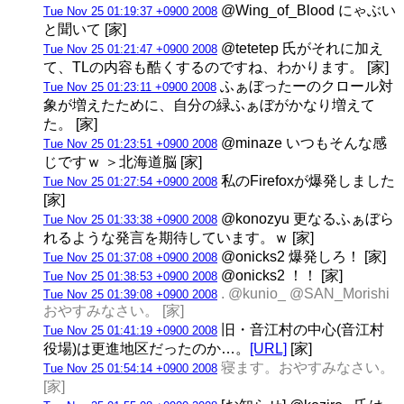
@Wing_of_Blood にゃぶい
Tue Nov 25 01:19:37 +0900 2008
と聞いて [家]
@tetetep 氏がそれに加え
Tue Nov 25 01:21:47 +0900 2008
て、TLの内容も酷くするのですね、わかります。 [家]
ふぁぼったーのクロール対
Tue Nov 25 01:23:11 +0900 2008
象が増えたために、自分の緑ふぁぼがかなり増えて
た。 [家]
@minaze いつもそんな感
Tue Nov 25 01:23:51 +0900 2008
じですｗ ＞北海道脳 [家]
私のFirefoxが爆発しました
Tue Nov 25 01:27:54 +0900 2008
[家]
@konozyu 更なるふぁぼら
Tue Nov 25 01:33:38 +0900 2008
れるような発言を期待しています。ｗ [家]
@onicks2 爆発しろ！ [家]
Tue Nov 25 01:37:08 +0900 2008
@onicks2 ！！ [家]
Tue Nov 25 01:38:53 +0900 2008
. @kunio_ @SAN_Morishi
Tue Nov 25 01:39:08 +0900 2008
おやすみなさい。 [家]
旧・音江村の中心(音江村
Tue Nov 25 01:41:19 +0900 2008
役場)は更進地区だったのか…。
[URL]
[家]
寝ます。おやすみなさい。
Tue Nov 25 01:54:14 +0900 2008
[家]