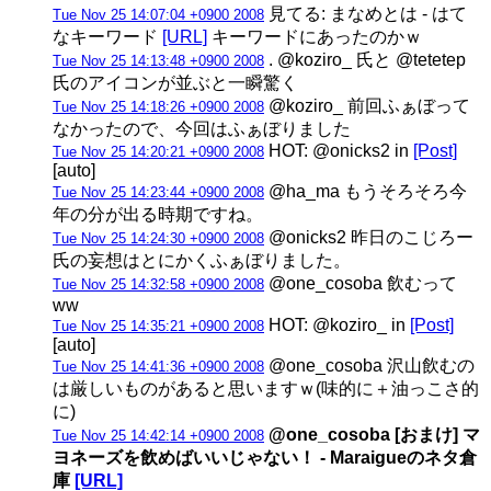
見てる: まなめとは - はて
Tue Nov 25 14:07:04 +0900 2008
なキーワード
[URL]
キーワードにあったのかｗ
. @koziro_ 氏と @tetetep
Tue Nov 25 14:13:48 +0900 2008
氏のアイコンが並ぶと一瞬驚く
@koziro_ 前回ふぁぼって
Tue Nov 25 14:18:26 +0900 2008
なかったので、今回はふぁぼりました
HOT: @onicks2 in
[Post]
Tue Nov 25 14:20:21 +0900 2008
[auto]
@ha_ma もうそろそろ今
Tue Nov 25 14:23:44 +0900 2008
年の分が出る時期ですね。
@onicks2 昨日のこじろー
Tue Nov 25 14:24:30 +0900 2008
氏の妄想はとにかくふぁぼりました。
@one_cosoba 飲むって
Tue Nov 25 14:32:58 +0900 2008
ww
HOT: @koziro_ in
[Post]
Tue Nov 25 14:35:21 +0900 2008
[auto]
@one_cosoba 沢山飲むの
Tue Nov 25 14:41:36 +0900 2008
は厳しいものがあると思いますｗ(味的に＋油っこさ的
に)
@one_cosoba [おまけ] マ
Tue Nov 25 14:42:14 +0900 2008
ヨネーズを飲めばいいじゃない！ - Maraigueのネタ倉
庫
[URL]