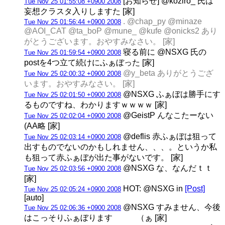
[お知らせ] @koziro_ 氏は
Tue Nov 25 01:55:08 +0900 2008
妄想クラスタ入りしますた [家]
. @chap_py @minaze
Tue Nov 25 01:56:44 +0900 2008
@AOI_CAT @ta_boP @mune_ @kufe @onicks2 あり
がとうございます。おやすみなさい。 [家]
寝る前に @NSXG 氏の
Tue Nov 25 01:59:54 +0900 2008
postを4つ立て続けにふぁぼった [家]
@y_beta ありがとうござ
Tue Nov 25 02:00:32 +0900 2008
います。おやすみなさい。 [家]
@NSXG ふぁぼは勝手にす
Tue Nov 25 02:01:50 +0900 2008
るものですね、わかりますｗｗｗｗ [家]
@GeistP んなこたーない
Tue Nov 25 02:02:04 +0900 2008
(AA略 [家]
@deflis 赤ふぁぼは狙って
Tue Nov 25 02:03:14 +0900 2008
出すものでないのかもしれません、、、。というか私
も狙って赤ふぁぼが出た事がないです。 [家]
@NSXG な、なんだｔｔ
Tue Nov 25 02:03:56 +0900 2008
[家]
HOT: @NSXG in
[Post]
Tue Nov 25 02:05:24 +0900 2008
[auto]
@NSXG すみません、今後
Tue Nov 25 02:06:36 +0900 2008
はこっそりふぁぼります （ぁ [家]