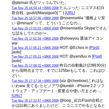
@pleinair 氏がツッコんでいた。
たんぶった: ニコマス紅白
Tue Nov 25 16:50:14 +0900 2008
歌合戦 - gsub!(/Maraigue/){ "" }
[URL]
@nisenisetila "価格より安
Tue Nov 25 16:57:05 +0900 2008
い @minaze"って、どういうことなの…
@nisenisetila Skypeでそん
Tue Nov 25 17:01:03 +0900 2008
な話をしてたのかー。
@showyou 醤油アイコン
Tue Nov 25 17:01:34 +0900 2008
ww
HOT: @Echos in
[Post]
Tue Nov 25 17:05:21 +0900 2008
[auto]
HOT: @yamifuu in
[Post]
Tue Nov 25 17:05:21 +0900 2008
[auto]
昨日の自動集計(23時30分)
Tue Nov 25 17:08:31 +0900 2008
から現時点までで、すでに125favもしてる。これはひ
どい。
(via @cheebow)これはな
Tue Nov 25 17:17:34 +0900 2008
いわww 見てる: ヒビノアワ@tumblr - iPhone 2.2 ソフ
トウェア・アップデート - 変更点や使い方まとめ -...
[URL]
@loop_ 紅白Flash合戦と
Tue Nov 25 17:22:57 +0900 2008
かは以前にありましたけど、ニコニコでやるとなると