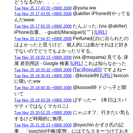
どうなるのか、、、。
@yuria ww
Tue Nov 25 17:43:20 +0900 2008
@akiller iPhone何やってる
Tue Nov 25 17:43:56 +0900 2008
んだwww
たんぶった: (via @akiller)
Tue Nov 25 17:50:25 +0900 2008
iPhone自重。 - gsub!(/Maraigue/){ "" }
[URL]
Perfume紅白に出られたの
Tue Nov 25 17:54:37 +0900 2008
はよかったと思うけど、個人的には曲がそれほど好き
でないのでどうでもよかったりする。
(via @mayama) 見てる: 床
Tue Nov 25 18:02:13 +0900 2008
屋 差別用語 - Google 検索
[URL]
これは知らなかった
[Tw:@myu65]
ですよねー
Tue Nov 25 18:33:10 +0900 2008
. @kossie89
[URL]
favicon
Tue Nov 25 18:35:43 +0900 2008
に噴いたww
@kossie89 ドジっ子と聞
Tue Nov 25 18:40:30 +0900 2008
いて
ぱすったー (本日はスパ
Tue Nov 25 18:43:29 +0900 2008
ゲティではなくマカロニ)
にゃぶオフ、行きたい気も
Tue Nov 25 20:52:25 +0900 2008
するけど時期的に無理。
@syochin かずさ氏の記
Tue Nov 25 21:25:13 +0900 2008
事、「syochin(中略)変態」にはてなスターつけておき