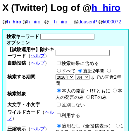
X (Twitter) Log of @
h_hiro
@
h_hiro
@
h_hiro_
@
__h_hiro__
@
dousenP
@
k000072
検索キーワード
オプション
【試験運用中】除外キ
ーワード
（
ヘルプ
）
自動投稿
（
ヘルプ
）
検索結果に含める
すべて
直近2年間
検索する期間
までの直近2年
間
本人の発言・RTともに
本
検索対象
人の発言のみ
RTのみ
大文字・小文字
区別しない
ワイルドカード
（
ヘル
利用する
プ
）
適用なし（全投稿表示）
1
圧縮表示
（
ヘルプ
）