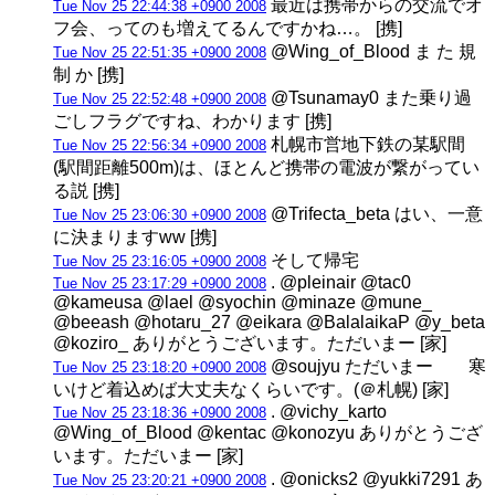
最近は携帯からの交流でオ
Tue Nov 25 22:44:38 +0900 2008
フ会、ってのも増えてるんですかね…。 [携]
@Wing_of_Blood ま た 規
Tue Nov 25 22:51:35 +0900 2008
制 か [携]
@Tsunamay0 また乗り過
Tue Nov 25 22:52:48 +0900 2008
ごしフラグですね、わかります [携]
札幌市営地下鉄の某駅間
Tue Nov 25 22:56:34 +0900 2008
(駅間距離500m)は、ほとんど携帯の電波が繋がってい
る説 [携]
@Trifecta_beta はい、一意
Tue Nov 25 23:06:30 +0900 2008
に決まりますww [携]
そして帰宅
Tue Nov 25 23:16:05 +0900 2008
. @pleinair @tac0
Tue Nov 25 23:17:29 +0900 2008
@kameusa @lael @syochin @minaze @mune_
@beeash @hotaru_27 @eikara @BalalaikaP @y_beta
@koziro_ ありがとうございます。ただいまー [家]
@soujyu ただいまー 寒
Tue Nov 25 23:18:20 +0900 2008
いけど着込めば大丈夫なくらいです。(＠札幌) [家]
. @vichy_karto
Tue Nov 25 23:18:36 +0900 2008
@Wing_of_Blood @kentac @konozyu ありがとうござ
います。ただいまー [家]
. @onicks2 @yukki7291 あ
Tue Nov 25 23:20:21 +0900 2008