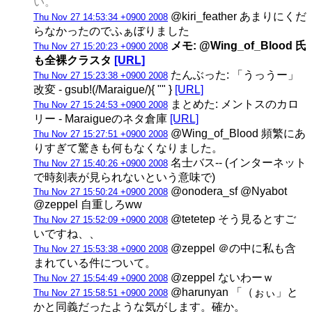
い。
@kiri_feather あまりにくだ
Thu Nov 27 14:53:34 +0900 2008
らなかったのでふぁぼりました
メモ: @Wing_of_Blood 氏
Thu Nov 27 15:20:23 +0900 2008
も全裸クラスタ
[URL]
たんぶった: 「うっうー」
Thu Nov 27 15:23:38 +0900 2008
改変 - gsub!(/Maraigue/){ "" }
[URL]
まとめた: メントスのカロ
Thu Nov 27 15:24:53 +0900 2008
リー - Maraigueのネタ倉庫
[URL]
@Wing_of_Blood 頻繁にあ
Thu Nov 27 15:27:51 +0900 2008
りすぎて驚きも何もなくなりました。
名士バス-- (インターネット
Thu Nov 27 15:40:26 +0900 2008
で時刻表が見られないという意味で)
@onodera_sf @Nyabot
Thu Nov 27 15:50:24 +0900 2008
@zeppel 自重しろww
@tetetep そう見るとすご
Thu Nov 27 15:52:09 +0900 2008
いですね、、
@zeppel ＠の中に私も含
Thu Nov 27 15:53:38 +0900 2008
まれている件について。
@zeppel ないわーｗ
Thu Nov 27 15:54:49 +0900 2008
@harunyan 「（ぉぃ」と
Thu Nov 27 15:58:51 +0900 2008
かと同義だったような気がします。確か。