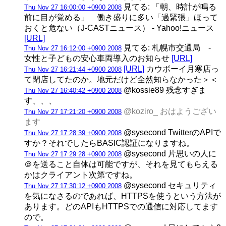
見てる: 「朝、時計が鳴る
Thu Nov 27 16:00:00 +0900 2008
前に目が覚める」 働き盛りに多い「過緊張」ほって
おくと危ない（J-CASTニュース） - Yahoo!ニュース
[URL]
見てる: 札幌市交通局 -
Thu Nov 27 16:12:00 +0900 2008
女性と子どもの安心車両導入のお知らせ
[URL]
[URL]
カウボーイ月寒店っ
Thu Nov 27 16:21:44 +0900 2008
て閉店してたのか。地元だけど全然知らなかった＞＜
@kossie89 残念すぎま
Thu Nov 27 16:40:42 +0900 2008
す、、、
@koziro_ おはようござい
Thu Nov 27 17:21:20 +0900 2008
ます
@sysecond TwitterのAPIで
Thu Nov 27 17:28:39 +0900 2008
すか？それでしたらBASIC認証になりますね。
@sysecond 片思いの人に
Thu Nov 27 17:29:28 +0900 2008
＠を送ること自体は可能ですが、それを見てもらえる
かはクライアント次第ですね。
@sysecond セキュリティ
Thu Nov 27 17:30:12 +0900 2008
を気になさるのであれば、HTTPSを使うという方法が
あります。どのAPIもHTTPSでの通信に対応してます
ので。