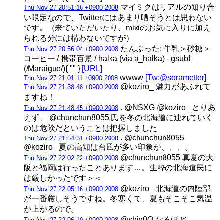
マイミクはリアルの知り合
Thu Nov 27 20:51:16 +0900 2008
い限定なので、Twitterにはあまり晒そうとは思わない
です。（来ていただいたり、mixiのお気に入りに加え
られる分には構わないですが）
たんぶった: 牛乳＞砂糖＞
Thu Nov 27 20:56:04 +0900 2008
コーヒー / 携帯百景 / halka (via a_halka) - gsub!
(/Maraigue/){ "" }
[URL]
wwww
[Tw:@sorametter]
Thu Nov 27 21:01:11 +0900 2008
@koziro_ 魅力があふれて
Thu Nov 27 21:38:48 +0900 2008
ますね！
. @NSXG @koziro_ とりあ
Thu Nov 27 21:48:45 +0900 2008
えず、 @chunchun8055 氏を冬の北海道に連れていく
のは危険だということは把握しました
. @chunchun8055
Thu Nov 27 21:54:31 +0900 2008
@koziro_ 夏の高知は台風が多い印象が、、、。
@chunchun8055 真夏の大
Thu Nov 27 22:02:22 +0900 2008
阪と福岡は行ったことあります…。生粋の北海道民に
は厳しかったです＞＜
@koziro_ 北海道の内陸部
Thu Nov 27 22:05:16 +0900 2008
が一番厳しそうですね。冬寒くて、夏もそこそこ気温
が上がるので。
@shin0O なるほど、、
Thu Nov 27 22:06:10 +0900 2008