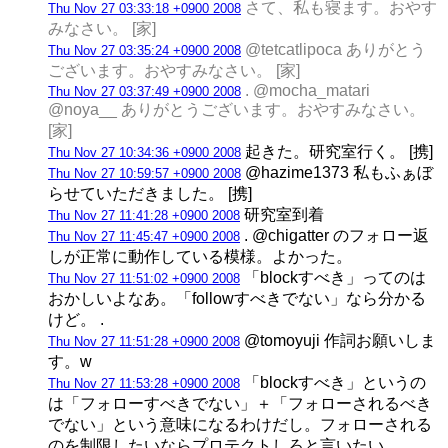
さて、私も寝ます。おやす
Thu Nov 27 03:33:18 +0900 2008
みなさい。 [家]
@tetcatlipoca ありがとう
Thu Nov 27 03:35:24 +0900 2008
ございます。おやすみなさい。 [家]
. @mocha_matari
Thu Nov 27 03:37:49 +0900 2008
@noya__ ありがとうございます。おやすみなさい。
[家]
起きた。研究室行く。 [携]
Thu Nov 27 10:34:36 +0900 2008
@hazime1373 私もふぁぼ
Thu Nov 27 10:59:57 +0900 2008
らせていただきました。 [携]
研究室到着
Thu Nov 27 11:41:28 +0900 2008
. @chigatter のフォロー返
Thu Nov 27 11:45:47 +0900 2008
しが正常に動作している模様。よかった。
「blockすべき」ってのは
Thu Nov 27 11:51:02 +0900 2008
おかしいよなあ。「followすべきでない」なら分かる
けど。 .
@tomoyuji 作詞お願いしま
Thu Nov 27 11:51:28 +0900 2008
す。w
「blockすべき」というの
Thu Nov 27 11:53:28 +0900 2008
は「フォローすべきでない」＋「フォローされるべき
でない」という意味になるわけだし。フォローされる
のを制限したいならプロテクトしろと言いたい。