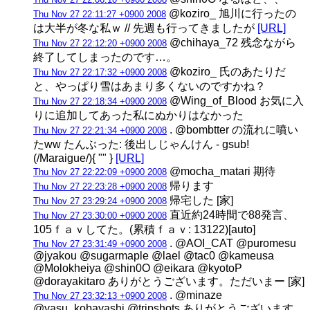
@koziro_ 旭川に行ったの
Thu Nov 27 22:11:27 +0900 2008
は大半が冬な私ｗ // 先週も行ってきましたが
[URL]
@chihaya_72 残念ながら
Thu Nov 27 22:12:20 +0900 2008
終了してしまったのです…。
@koziro_ 氏のあたりだ
Thu Nov 27 22:17:32 +0900 2008
と、やっぱり雪はあまり多くないのですかね？
@Wing_of_Blood お気に入
Thu Nov 27 22:18:34 +0900 2008
りに追加してあった私にぬかりはなかった
. @bombtter の流れに噴い
Thu Nov 27 22:21:34 +0900 2008
たww たんぶった: 後出しじゃんけん - gsub!
(/Maraigue/){ "" }
[URL]
@mocha_matari 期待
Thu Nov 27 22:22:09 +0900 2008
帰ります
Thu Nov 27 22:23:28 +0900 2008
帰宅した [家]
Thu Nov 27 23:29:24 +0900 2008
直近約24時間で88発言、
Thu Nov 27 23:30:00 +0900 2008
105ｆａｖしてた。(累積ｆａｖ: 13122)[auto]
. @AOI_CAT @puromesu
Thu Nov 27 23:31:49 +0900 2008
@jyakou @sugarmaple @lael @tac0 @kameusa
@Molokheiya @shin0O @eikara @kyotoP
@dorayakitaro ありがとうございます。ただいまー [家]
. @minaze
Thu Nov 27 23:32:13 +0900 2008
@yasu_kobayashi @tripshots ありがとうございます。