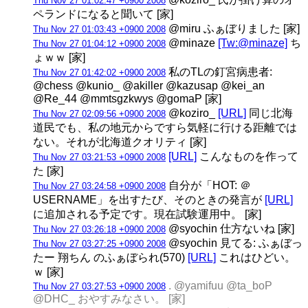
Thu Nov 27 01:02:47 +0900 2008
ペランドになると聞いて [家]
@miru ふぁぼりました [家]
Thu Nov 27 01:03:43 +0900 2008
@minaze
[Tw:@minaze]
ち
Thu Nov 27 01:04:12 +0900 2008
ょｗｗ [家]
私のTLの釘宮病患者:
Thu Nov 27 01:42:02 +0900 2008
@chess @kunio_ @akiller @kazusap @kei_an
@Re_44 @mmtsgzkwys @gomaP [家]
@koziro_
[URL]
同じ北海
Thu Nov 27 02:09:56 +0900 2008
道民でも、私の地元からですら気軽に行ける距離では
ない。それが北海道クオリティ [家]
[URL]
こんなものを作って
Thu Nov 27 03:21:53 +0900 2008
た [家]
自分が「HOT: ＠
Thu Nov 27 03:24:58 +0900 2008
USERNAME」を出すたび、そのときの発言が
[URL]
に追加される予定です。現在試験運用中。 [家]
@syochin 仕方ないね [家]
Thu Nov 27 03:26:18 +0900 2008
@syochin 見てる: ふぁぼっ
Thu Nov 27 03:27:25 +0900 2008
たー 翔ちん のふぁぼられ(570)
[URL]
これはひどい。
ｗ [家]
. @yamifuu @ta_boP
Thu Nov 27 03:27:53 +0900 2008
@DHC_ おやすみなさい。 [家]