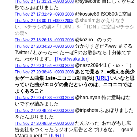
@sysecond 目にしてから2
Thu Nov 27 17:31:21 +0900 2008
秒でふぁぼりました
@kossie89 ISO800に空目
Thu Nov 27 17:31:49 +0900 2008
@shunirr おかえりなさ
Thu Nov 27 18:00:11 +0900 2008
い。<チラシの裏>「TDIM」を「TDN」に空目</チラシ
の裏>
@koziro_ のヮの
Thu Nov 27 18:26:18 +0900 2008
分かりすぎだろww 見てる:
Thu Nov 27 20:34:20 +0900 2008
Twitter / わかったー: たーぼPのお散歩なら十分旅です
ね、わかります。
[Tw:@wakatter]
@nazz209441 (´・ω・｀)
Thu Nov 27 20:37:54 +0900 2008
あとで見る？: ■燃える美少
Thu Nov 27 20:38:46 +0900 2008
女ゲーム曲集 1st■‐ニコニコ動画(秋)
[URL]
いいなと思
っていた曲がエロゲの曲だというのは、ニコニコでは
よくあること
@harunyan 特に意味はな
Thu Nov 27 20:47:33 +0900 2008
いですが踏みました
@tripshots ふぁぼりました
Thu Nov 27 20:48:28 +0900 2008
＆たんぶりました
たんぶった: おれがもし広
Thu Nov 27 20:49:59 +0900 2008
告会社をつくったらジオン広告と名づけるな。 - gsub!
(/Maraigue/){ "" }
[URL]