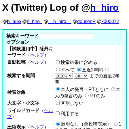
X (Twitter) Log of @
h_hiro
@
h_hiro
@
h_hiro_
@
__h_hiro__
@
dousenP
@
k000072
検索キーワード
オプション
【試験運用中】除外キ
ーワード
（
ヘルプ
）
自動投稿
（
ヘルプ
）
検索結果に含める
すべて
直近2年間
検索する期間
までの直近2年
間
本人の発言・RTともに
本
検索対象
人の発言のみ
RTのみ
大文字・小文字
区別しない
ワイルドカード
（
ヘル
利用する
プ
）
適用なし（全投稿表示）
1
圧縮表示
（
ヘルプ
）