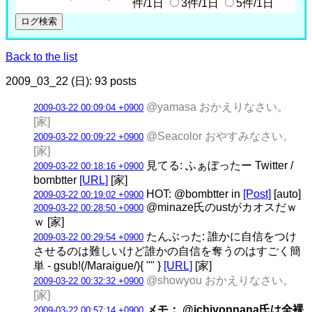
件/1日
3件/1日
5件/1日
Back to the list
2009_03_22 (日): 93 posts
@yamasa おかえりなさい。
2009-03-22 00:09:04 +0900
[家]
@Seacolor おやすみなさい。
2009-03-22 00:09:22 +0900
[家]
見てる: ふぁぼったー Twitter /
2009-03-22 00:18:16 +0900
bombtter
[URL]
[家]
HOT: @bombtter in
[Post]
[auto]
2009-03-22 00:19:02 +0900
@minaze氏のustがカオスだｗ
2009-03-22 00:28:50 +0900
ｗ [家]
たんぶった: 誰かに自信をつけ
2009-03-22 00:29:54 +0900
させるのは難しいけど誰かの自信を奪うのはすごく簡
単 - gsub!(/Maraigue/){ "" }
[URL]
[家]
@showyou おかえりなさい。
2009-03-22 00:32:32 +0900
[家]
メモ： @ichiyonnana氏は全裸
2009-03-22 00:57:14 +0900