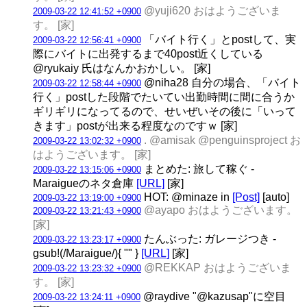
@yuji620 おはようございま
2009-03-22 12:41:52 +0900
す。 [家]
「バイト行く」とpostして、実
2009-03-22 12:56:41 +0900
際にバイトに出発するまで40post近くしている
@ryukaiy 氏はなんかおかしい。 [家]
@niha28 自分の場合、「バイト
2009-03-22 12:58:44 +0900
行く」postした段階でたいてい出勤時間に間に合うか
ギリギリになってるので、せいぜいその後に「いって
きます」postが出来る程度なのですｗ [家]
. @amisak @penguinsproject お
2009-03-22 13:02:32 +0900
はようございます。 [家]
まとめた: 旅して稼ぐ -
2009-03-22 13:15:06 +0900
Maraigueのネタ倉庫
[URL]
[家]
HOT: @minaze in
[Post]
[auto]
2009-03-22 13:19:00 +0900
@ayapo おはようございます。
2009-03-22 13:21:43 +0900
[家]
たんぶった: ガレージつき -
2009-03-22 13:23:17 +0900
gsub!(/Maraigue/){ "" }
[URL]
[家]
@REKKAP おはようございま
2009-03-22 13:23:32 +0900
す。 [家]
@raydive "@kazusap"に空目
2009-03-22 13:24:11 +0900