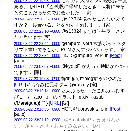
ちなみに大将オフの経験は一度
2009-03-22 22:19:05 +0900
ある。 @HPH 氏が札幌に帰省したとき、大将に来る
とのことだったのでお会いした。 [家]
@s13324 食べたことないので
2009-03-22 22:20:35 +0900
すか？一度食べることをおすすめします。 [家]
@s13324 まずは学生ラーメン
2009-03-22 22:23:10 +0900
だと思います [家]
@impure_ver4 挨拶ボットスク
2009-03-22 22:23:44 +0900
リプト書いてるとか、PCMさんマジパネェっす。 [家]
HOT: @impure_ver4 in
[Post]
2009-03-22 22:28:54 +0900
[auto]
@kyotoP かえって時間がかかっ
2009-03-22 23:02:57 +0900
てます… [家]
怖すぎてreblogするのやめた
2009-03-22 23:10:08 +0900
[URL]
// ちなみに元ネタ→ @irasally [家]
たんぶった: 「たこルカおむす
2009-03-22 23:15:14 +0900
び１」/「apo_jp」のイラスト [pixiv] - gsub!
(/Maraigue/){ "" }
[URL]
[家]
HOT: @dorayakitaro in
[Post]
2009-03-22 23:18:55 +0900
[auto]
. @BalalaikaP おかえりなさ
2009-03-22 23:21:12 +0900
い。 @nakayoshix おやすみなさい。 [家]