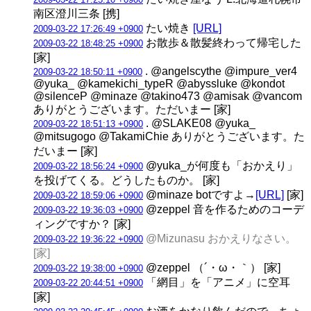
南区澄川三条 [携]
たい焼き
[URL]
2009-03-22 17:26:49 +0900
お散歩＆散髪終わって帰宅した
2009-03-22 18:48:25 +0900
[家]
. @angelscythe @impure_ver4
2009-03-22 18:50:11 +0900
@yuka_ @kamekichi_typeR @abyssluke @kondot
@silenceP @minaze @takino473 @amisak @vancom
ありがとうございます。ただいまー [家]
. @SLAKE08 @yuka_
2009-03-22 18:51:13 +0900
@mitsugogo @TakamiChie ありがとうございます。た
だいまー [家]
@yuka_が何度も「おかえり」
2009-03-22 18:56:24 +0900
を投げてくる。どうしたものか。 [家]
@minaze botですよ→
[URL]
[家]
2009-03-22 18:59:06 +0900
@zeppel 音を作るためのコーデ
2009-03-22 19:36:03 +0900
ィングですか？ [家]
@Mizunasu おかえりなさい。
2009-03-22 19:36:22 +0900
[家]
@zeppel （´・ω・｀） [家]
2009-03-22 19:38:00 +0900
「網目」を「アニメ」に空耳
2009-03-22 20:44:51 +0900
[家]