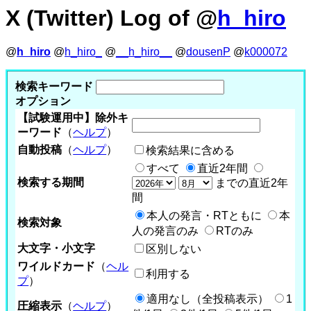
X (Twitter) Log of @
h_hiro
@
h_hiro
@
h_hiro_
@
__h_hiro__
@
dousenP
@
k000072
検索キーワード
オプション
【試験運用中】除外キ
ーワード
（
ヘルプ
）
自動投稿
（
ヘルプ
）
検索結果に含める
すべて
直近2年間
検索する期間
までの直近2年
間
本人の発言・RTともに
本
検索対象
人の発言のみ
RTのみ
大文字・小文字
区別しない
ワイルドカード
（
ヘル
利用する
プ
）
適用なし（全投稿表示）
1
圧縮表示
（
ヘルプ
）