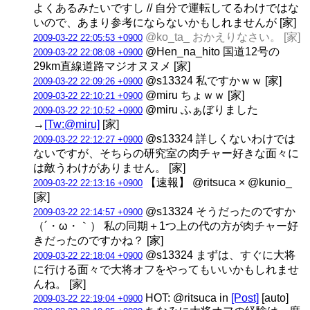
よくあるみたいですし // 自分で運転してるわけではな
いので、あまり参考にならないかもしれませんが [家]
@ko_ta_ おかえりなさい。 [家]
2009-03-22 22:05:53 +0900
@Hen_na_hito 国道12号の
2009-03-22 22:08:08 +0900
29km直線道路マジオヌヌメ [家]
@s13324 私ですかｗｗ [家]
2009-03-22 22:09:26 +0900
@miru ちょｗｗ [家]
2009-03-22 22:10:21 +0900
@miru ふぁぼりました
2009-03-22 22:10:52 +0900
→
[Tw:@miru]
[家]
@s13324 詳しくないわけでは
2009-03-22 22:12:27 +0900
ないですが、そちらの研究室の肉チャー好きな面々に
は敵うわけがありません。 [家]
【速報】 @ritsuca × @kunio_
2009-03-22 22:13:16 +0900
[家]
@s13324 そうだったのですか
2009-03-22 22:14:57 +0900
（´・ω・｀） 私の同期＋1つ上の代の方が肉チャー好
きだったのですかね？ [家]
@s13324 まずは、すぐに大将
2009-03-22 22:18:04 +0900
に行ける面々で大将オフをやってもいいかもしれませ
んね。 [家]
HOT: @ritsuca in
[Post]
[auto]
2009-03-22 22:19:04 +0900