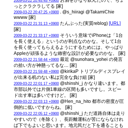
お酒をかなり飲んだので、ちょ
2009-03-22 20:45:45 +0900
っとクラクラしてる [家]
. @s_hiiragi @TakamiChie
2009-03-22 20:47:25 +0900
wwww [家]
たんぶった(実質reblog)
[URL]
2009-03-22 21:31:13 +0900
[家]
そういう意味でiPhoneは「1台
2009-03-22 21:33:17 +0900
を長く使える」というのが利点なのかな。そして1台
を長く使ってもらえるようにするためには、やっぱり
Appleが頑張るような緻密な設計が必要なのかな。 [家]
最近 @sunohara_yohei の発言
2009-03-22 21:58:44 +0900
の拾い方が神懸ってるな… [家]
@kirikaP トリプルディスプレイ
2009-03-22 21:59:48 +0900
が出来る机のない私は完全な負け組 [家]
@shinshi_j かなり違います。都
2009-03-22 22:01:17 +0900
市部以外では片側1車線の区間も多いですし。スピー
ド出す車は多いですけど。 [家]
@Hen_na_hito 都市の密度が圧
2009-03-22 22:03:13 +0900
倒的に低いですからね。 [家]
@shinshi_j ただ道路自体は走り
2009-03-22 22:05:12 +0900
やすいので（冬除く）、長距離運転が苦にならなけれ
ば下でもよいと思います。地元民だと下を通ることも