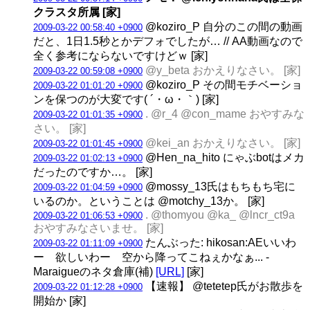
クラスタ所属 [家]
@koziro_P 自分のこの間の動画
2009-03-22 00:58:40 +0900
だと、1日1.5秒とかデフォでしたが… // AA動画なので
全く参考にならないですけどｗ [家]
@y_beta おかえりなさい。 [家]
2009-03-22 00:59:08 +0900
@koziro_P その間モチベーショ
2009-03-22 01:01:20 +0900
ンを保つのが大変です( ´・ω・｀) [家]
. @r_4 @con_mame おやすみな
2009-03-22 01:01:35 +0900
さい。 [家]
@kei_an おかえりなさい。 [家]
2009-03-22 01:01:45 +0900
@Hen_na_hito にゃぶbotはメカ
2009-03-22 01:02:13 +0900
だったのですか…。 [家]
@mossy_13氏はもちもち宅に
2009-03-22 01:04:59 +0900
いるのか。ということは @motchy_13か。 [家]
. @thomyou @ka_ @lncr_ct9a
2009-03-22 01:06:53 +0900
おやすみなさいませ。 [家]
たんぶった: hikosan:AEいいわ
2009-03-22 01:11:09 +0900
ー 欲しいわー 空から降ってこねぇかなぁ... -
Maraigueのネタ倉庫(補)
[URL]
[家]
【速報】 @tetetep氏がお散歩を
2009-03-22 01:12:28 +0900
開始か [家]