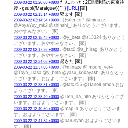
たんぶった: 2日間連続の東京往
2009-03-22 01:20:08 +0900
復 - gsub!(/Maraigue/){ "" }
[URL]
[家]
寝ます [家]
2009-03-22 02:13:14 +0900
. @silenceP @minaze
2009-03-22 02:14:54 +0900
@AoyaYuy_mk2 @shinshi_j ありがとうございます。
おやすみなさい。 [家]
. @y_beta @s13324 ありがとう
2009-03-22 02:15:49 +0900
ございます。おやすみなさい。 [家]
. @tac0 @s_hiiragi ありがとう
2009-03-22 02:17:26 +0900
ございます。おやすみなさい。 [家]
起きた [家]
2009-03-22 12:34:03 +0900
. @minaze @impure_ver4
2009-03-22 12:37:05 +0900
@Toyo_Hasa @y_beta @yasu_kobayashi ありがとう
ございます。おはようございます。 [家]
. @tato256 @HaneiLemon おは
2009-03-22 12:38:31 +0900
ようございます。 [家]
@Hen_na_hito ありがとうござ
2009-03-22 12:38:40 +0900
います。おはようございます。 [家]
@maplia ありがとうございま
2009-03-22 12:40:50 +0900
す。おはようございます。 [家]
@harunyan おはようございま
2009-03-22 12:41:34 +0900
す。 [家]