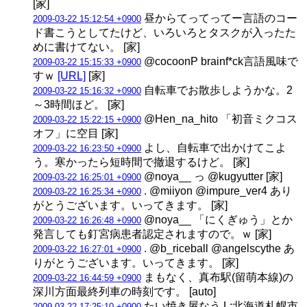
[家]
昼からてってってー言語のコー
2009-03-22 15:12:54 +0900
ド書こうとしてたけど、いろいろとタスクが入ったた
めに書けてない。 [家]
@cocoonP brainf*ck言語風味で
2009-03-22 15:15:33 +0900
すｗ
[URL]
[家]
自転車でお散歩しようかな。2
2009-03-22 15:16:32 +0900
～3時間ほど。 [家]
@Hen_na_hito 「初音ミクコス
2009-03-22 15:22:15 +0900
オフ」に空目 [家]
よし、自転車で出かけてこよ
2009-03-22 16:23:50 +0900
う。寒かったら短時間で撤退するけど。 [家]
@noya__ っ @kugyutter [家]
2009-03-22 16:25:01 +0900
. @miiyon @impure_ver4 あり
2009-03-22 16:25:34 +0900
がとうございます。いってきます。 [家]
@noya__ 「にくぎゅう」とか
2009-03-22 16:26:48 +0900
発言しても釘宮病患者認定されますので。ｗ [家]
. @b_riceball @angelscythe あ
2009-03-22 16:27:01 +0900
りがとうございます。いってきます。 [家]
まもなく、真布駅(留萌本線)の
2009-03-22 16:44:59 +0900
深川方面最終列車の時刻です。 [auto]
たい焼き屋なう L:北海道札幌市
2009-03-22 17:25:10 +0900