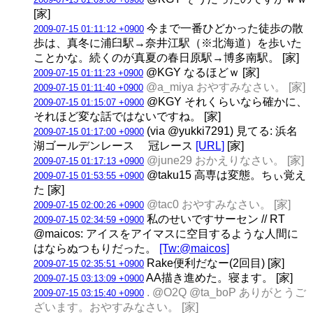
[家]
今まで一番ひどかった徒歩の散
2009-07-15 01:11:12 +0900
歩は、真冬に浦臼駅→奈井江駅（※北海道）を歩いた
ことかな。続くのが真夏の春日原駅→博多南駅。 [家]
@KGY なるほどｗ [家]
2009-07-15 01:11:23 +0900
@a_miya おやすみなさい。 [家]
2009-07-15 01:11:40 +0900
@KGY それくらいなら確かに、
2009-07-15 01:15:07 +0900
それほど変な話ではないですね。 [家]
(via @yukki7291) 見てる: 浜名
2009-07-15 01:17:00 +0900
湖ゴールデンレース 冠レース
[URL]
[家]
@june29 おかえりなさい。 [家]
2009-07-15 01:17:13 +0900
@taku15 高専は変態。ちぃ覚え
2009-07-15 01:53:55 +0900
た [家]
@tac0 おやすみなさい。 [家]
2009-07-15 02:00:26 +0900
私のせいですサーセン // RT
2009-07-15 02:34:59 +0900
@maicos: アイスをアイマスに空目するような人間に
はならぬつもりだった。
[Tw:@maicos]
Rake便利だなー(2回目) [家]
2009-07-15 02:35:51 +0900
AA描き進めた。寝ます。 [家]
2009-07-15 03:13:09 +0900
. @O2Q @ta_boP ありがとうご
2009-07-15 03:15:40 +0900
ざいます。おやすみなさい。 [家]