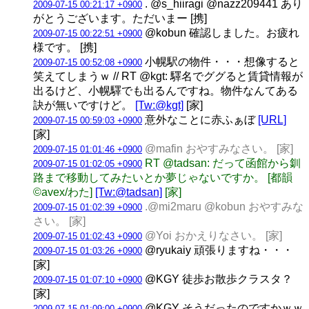
. @s_hiiragi @nazz209441 あり
2009-07-15 00:21:17 +0900
がとうございます。ただいまー [携]
@kobun 確認しました。お疲れ
2009-07-15 00:22:51 +0900
様です。 [携]
小幌駅の物件・・・想像すると
2009-07-15 00:52:08 +0900
笑えてしまうｗ // RT @kgt: 驛名でググると賃貸情報が
出るけど、小幌驛でも出るんですね。物件なんてある
訣が無いですけど。
[Tw:@kgt]
[家]
意外なことに赤ふぁぼ
[URL]
2009-07-15 00:59:03 +0900
[家]
@mafin おやすみなさい。 [家]
2009-07-15 01:01:46 +0900
RT @tadsan: だって函館から釧
2009-07-15 01:02:05 +0900
路まで移動してみたいとか夢じゃないですか。 [都韻
©avex/わた]
[Tw:@tadsan]
[家]
.@mi2maru @kobun おやすみな
2009-07-15 01:02:39 +0900
さい。 [家]
@Yoi おかえりなさい。 [家]
2009-07-15 01:02:43 +0900
@ryukaiy 頑張りますね・・・
2009-07-15 01:03:26 +0900
[家]
@KGY 徒歩お散歩クラスタ？
2009-07-15 01:07:10 +0900
[家]
@KGY そうだったのですかｗｗ
2009-07-15 01:09:00 +0900