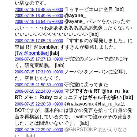
い駅なのです。
ラッキーピエロに空目 [lab]
2009-07-15 16:48:55 +0900
@ayane_
2009-07-15 16:49:05 +0900
@ayane_ パンツをかぶったや
2009-07-15 16:54:25 +0900
よい・・・うわあああああああああ想像したくないい
いいいいいいいいいいいいいいい [lab]
「すすきのが爆発しました」に
2009-07-15 17:05:23 +0900
空目 RT @bombtter: すずきんが爆発しました。
[Tw:@bombtter]
[lab]
研究室のメンバーで遊びに行
2009-07-15 17:27:13 +0900
く。研究室離脱。 [lab]
ノーパソをノーパンに空耳し
2009-07-15 17:31:00 +0900
た。空目じゃなくて。
研究室に戻ってきた
2009-07-15 21:50:30 +0900
マジですか // RT @ha_ru_ka:
2009-07-15 22:24:00 +0900
RT: メモ： Ruby コミュニティはギャル子が多い [lab]
@nakayoshix @ha_ru_kaは
2009-07-15 22:26:58 +0900
BOTですが、基本的には誰かの発言を拾って自身の発
言を再構築しているので、Twitterで誰かがその発言を
したことは間違いないです。 [lab]
@GNPSTONP おかえりなさ
2009-07-15 22:29:07 +0900
い。 [lab]