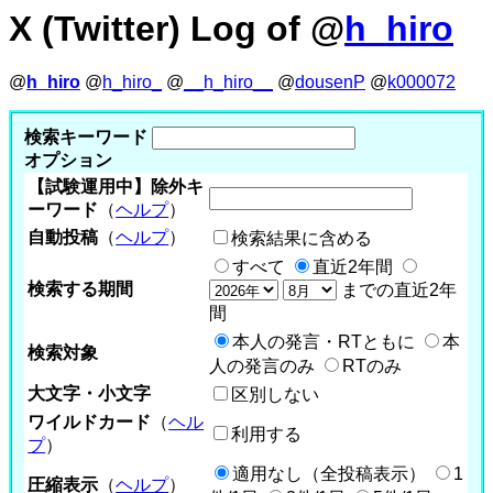
X (Twitter) Log of @
h_hiro
@
h_hiro
@
h_hiro_
@
__h_hiro__
@
dousenP
@
k000072
検索キーワード
オプション
【試験運用中】除外キ
ーワード
（
ヘルプ
）
自動投稿
（
ヘルプ
）
検索結果に含める
すべて
直近2年間
検索する期間
までの直近2年
間
本人の発言・RTともに
本
検索対象
人の発言のみ
RTのみ
大文字・小文字
区別しない
ワイルドカード
（
ヘル
利用する
プ
）
適用なし（全投稿表示）
1
圧縮表示
（
ヘルプ
）