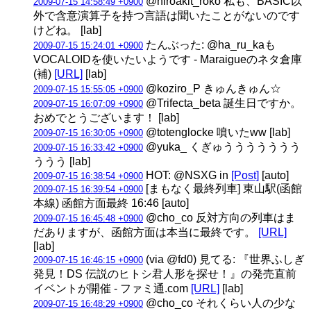
@hiroakit_roko 私も、BASIC以
2009-07-15 14:58:49 +0900
外で含意演算子を持つ言語は聞いたことがないのです
けどね。 [lab]
たんぶった: @ha_ru_kaも
2009-07-15 15:24:01 +0900
VOCALOIDを使いたいようです - Maraigueのネタ倉庫
(補)
[URL]
[lab]
@koziro_P きゅんきゅん☆
2009-07-15 15:55:05 +0900
@Trifecta_beta 誕生日ですか。
2009-07-15 16:07:09 +0900
おめでとうございます！ [lab]
@totenglocke 噴いたww [lab]
2009-07-15 16:30:05 +0900
@yuka_ くぎゅううううううう
2009-07-15 16:33:42 +0900
ううう [lab]
HOT: @NSXG in
[Post]
[auto]
2009-07-15 16:38:54 +0900
[まもなく最終列車] 東山駅(函館
2009-07-15 16:39:54 +0900
本線) 函館方面最終 16:46 [auto]
@cho_co 反対方向の列車はま
2009-07-15 16:45:48 +0900
だありますが、函館方面は本当に最終です。
[URL]
[lab]
(via @fd0) 見てる: 『世界ふしぎ
2009-07-15 16:46:15 +0900
発見！DS 伝説のヒトシ君人形を探せ！』の発売直前
イベントが開催 - ファミ通.com
[URL]
[lab]
@cho_co それくらい人の少な
2009-07-15 16:48:29 +0900