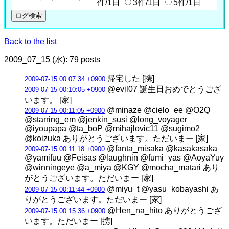
件/1日
3件/1日
5件/1日
Back to the list
2009_07_15 (水): 79 posts
帰宅した [携]
2009-07-15 00:07:34 +0900
@evil07 誕生日おめでとうござ
2009-07-15 00:10:05 +0900
います。 [家]
@minaze @cielo_ee @O2Q
2009-07-15 00:11:05 +0900
@starring_em @jenkin_susi @long_voyager
@iyoupapa @ta_boP @mihajlovic11 @sugimo2
@koizuka ありがとうございます。ただいまー [家]
@fanta_misaka @kasakasaka
2009-07-15 00:11:18 +0900
@yamifuu @Feisas @laughnin @fumi_yas @AoyaYuy
@winningeye @a_miya @KGY @mocha_matari あり
がとうございます。ただいまー [家]
@miyu_t @yasu_kobayashi あ
2009-07-15 00:11:44 +0900
りがとうございます。ただいまー [家]
@Hen_na_hito ありがとうござ
2009-07-15 00:15:36 +0900
います。ただいまー [携]