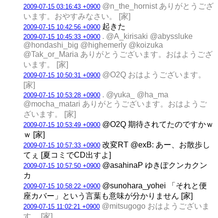
@n_the_hornist ありがとうござ
2009-07-15 03:16:43 +0900
います。おやすみなさい。 [家]
起きた
2009-07-15 10:42:56 +0900
. @A_kirisaki @abyssluke
2009-07-15 10:45:33 +0900
@hondashi_big @highemerly @koizuka
@Tak_or_Maria ありがとうございます。おはようござ
います。 [家]
@O2Q おはようございます。
2009-07-15 10:50:31 +0900
[家]
. @yuka_ @ha_ma
2009-07-15 10:53:28 +0900
@mocha_matari ありがとうございます。おはようご
ざいます。 [家]
@O2Q 期待されてたのですかｗ
2009-07-15 10:53:49 +0900
ｗ [家]
改変RT @exB: あー、お散歩し
2009-07-15 10:57:33 +0900
てぇ [夏コミでCD出すよ]
@asahinaP ゆきぽクンカクン
2009-07-15 10:57:50 +0900
カ
@sunohara_yohei 「それと便
2009-07-15 10:58:22 +0900
座カバー」という言葉も意味が分かりません [家]
@mitsugogo おはようございま
2009-07-15 11:02:21 +0900
す。 [家]