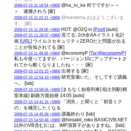
@ha_ru_ka 何でですか＞＜
2009-07-15 11:18:54 +0900
＞ 逮捕されろ [家]
@nurutema おはようございま
2009-07-15 11:22:21 +0900
す。 [家]
HOT: @O2Q in
[Post]
[auto]
2009-07-15 11:29:00 +0900
見てる: 2ch全AAイラスト化計
2009-07-15 11:29:07 +0900
画
[URL]
ウイルスセキュリティZEROだと問題が出る
ことが告知されてる [家]
@economyP
[Tw:@economyP]
2009-07-15 11:49:05 +0900
私も今使ってますが、バージョン10にアップデートさ
れてから酷くなりましたね・・・ [家]
出発する [家]
2009-07-15 12:01:15 +0900
研究室着いた。そしてすぐ講義
2009-07-15 12:54:10 +0900
へ。 [lab]
[まもなく始発列車] 稲士別駅(根
2009-07-15 13:59:55 +0900
室本線) 釧路方面始発 14:05 [auto]
「消失」と聞くと「初音ミク
2009-07-15 14:41:16 +0900
の」を補完したくなる
講義終わり [lab]
2009-07-15 14:45:06 +0900
@hiroakit_roko BASIC(VB.NET
2009-07-15 14:50:46 +0900
以外のVB含む)には、IMP演算子がありますね。 [lab]