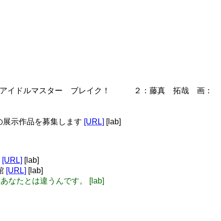
: JBOOK：アイドルマスター ブレイク！ ２：藤真 拓哉 画：
トへの展示作品を募集します
[URL]
[lab]
s
[URL]
[lab]
館
[URL]
[lab]
なたとは違うんです。 [lab]