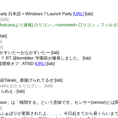
arty 日本語 > Windows 7 Launch Party
[URL]
[lab]
lab]
halcanaより速報] ロリコン←<censored> 口リコン ←フィル
ab]
]
b]
4 おなかすいたーおなかすいたー [lab]
 @bombtter: 学園前が爆発しました。 [lab]
発オフ : ATND
[URL]
[lab]
 @Takaki_ 唐揚げられてるぜ [lab]
a_halka おかえりなさい。 [lab]
え - [lab]
censor」は「検閲する」という意味です。センサー(sensor)とは関
]
ぁぼりが更新されたよ、、、。今日起きてから昼くらいまでのふぁぼ