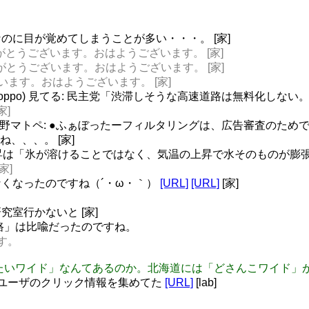
のに目が覚めてしまうことが多い・・・。 [家]
zou ありがとうございます。おはようございます。 [家]
ata ありがとうございます。おはようございます。 [家]
ございます。おはようございます。 [家]
ca @itigoppo) 見てる: 民主党「渋滞しそうな高速道路は無
家]
itter / 小野マトペ: ●ふぁぼったーフィルタリングは、広告審査のためです(
かね、、、。 [家]
位の上昇は「氷が溶けることではなく、気温の上昇で水そのものが
家]
くなったのですね（´・ω・｀）
[URL]
[URL]
[家]
室行かないと [家]
速道路」は比喩だったのですね。
ます。
には「めんたいワイド」なんてあるのか。北海道には「どさんこワイド
tterがユーザのクリック情報を集めてた
[URL]
[lab]