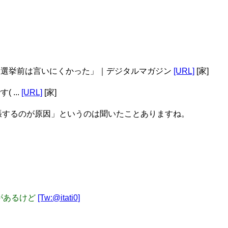
料化しない。選挙前は言いにくかった」｜デジタルマガジン
[URL]
[家]
 ...
[URL]
[家]
膨張するのが原因」というのは聞いたことありますね。
」があるけど
[Tw:@itati0]