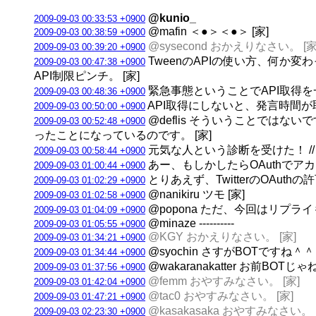
@kunio_
2009-09-03 00:33:53 +0900
@mafin ＜●＞＜●＞ [家]
2009-09-03 00:38:59 +0900
@sysecond おかえりなさい。 [家
2009-09-03 00:39:20 +0900
TweenのAPIの使い方、何か
2009-09-03 00:47:38 +0900
API制限ピンチ。 [家]
緊急事態ということでAPI取得を
2009-09-03 00:48:36 +0900
API取得にしないと、発言時間が
2009-09-03 00:50:00 +0900
@deflis そういうことではな
2009-09-03 00:52:48 +0900
ったことになっているのです。 [家]
元気な人という診断を受けた！ // 見て
2009-09-03 00:58:44 +0900
あー、もしかしたらOAuthでア
2009-09-03 01:00:44 +0900
とりあえず、TwitterのOAuthの
2009-09-03 01:02:29 +0900
@nanikiru ツモ [家]
2009-09-03 01:02:58 +0900
@popona ただ、今回はリプラ
2009-09-03 01:04:09 +0900
@minaze ----------
2009-09-03 01:05:55 +0900
@KGY おかえりなさい。 [家]
2009-09-03 01:34:21 +0900
@syochin さすがBOTですね＾＾ 
2009-09-03 01:34:44 +0900
@wakaranakatter お前BOTじゃ
2009-09-03 01:37:56 +0900
@femm おやすみなさい。 [家]
2009-09-03 01:42:04 +0900
@tac0 おやすみなさい。 [家]
2009-09-03 01:47:21 +0900
@kasakasaka おやすみなさい。
2009-09-03 02:23:30 +0900