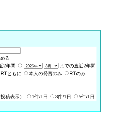
含める
近2年間
までの直近2年間
RTともに
本人の発言のみ
RTのみ
全投稿表示）
1件/1日
3件/1日
5件/1日