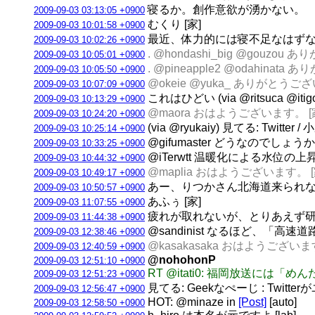
寝るか。創作意欲が湧かない。
2009-09-03 03:13:05 +0900
むくり [家]
2009-09-03 10:01:58 +0900
最近、体力的には寝不足なはずな
2009-09-03 10:02:26 +0900
. @hondashi_big @gou
2009-09-03 10:05:01 +0900
. @pineapple2 @odahin
2009-09-03 10:05:50 +0900
@okeie @yuka_ ありがとう
2009-09-03 10:07:09 +0900
これはひどい (via @ritsu
2009-09-03 10:13:29 +0900
@maora おはようございます。 [
2009-09-03 10:24:20 +0900
(via @ryukaiy) 見てる: Tw
2009-09-03 10:25:14 +0900
@gifumaster どうなのでしょう
2009-09-03 10:33:25 +0900
@iTerwtt 温暖化による水
2009-09-03 10:44:32 +0900
@maplia おはようございます。 [
2009-09-03 10:49:17 +0900
あー、りつかさん北海道来られな
2009-09-03 10:50:57 +0900
あふぅ [家]
2009-09-03 11:07:55 +0900
疲れが取れないが、とりあえず研究
2009-09-03 11:44:38 +0900
@sandinist なるほど、「高
2009-09-03 12:38:46 +0900
@kasakasaka おはようござい
2009-09-03 12:40:59 +0900
@nohohonP
2009-09-03 12:51:10 +0900
RT @itati0: 福岡放送
2009-09-03 12:51:23 +0900
見てる: Geekなぺーじ : Twi
2009-09-03 12:56:47 +0900
HOT: @minaze in
[Post]
[auto]
2009-09-03 12:58:50 +0900