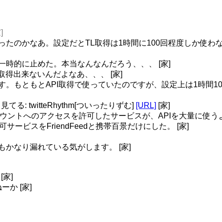
]
変わったのかなあ。設定だとTL取得は1時間に100回程度しか使わ
一時的に止めた。本当なんなんだろう、、、 [家]
取得出来ないんだよなあ、、、 [家]
いです。もともとAPI取得で使っていたのですが、設定上は1時間1
る: twitteRhythm[ついったりずむ]
[URL]
[家]
カウントへのアクセスを許可したサービスが、APIを大量に使う
許可サービスをFriendFeedと携帯百景だけにした。 [家]
イもかなり漏れている気がします。 [家]
[家]
ねーか [家]