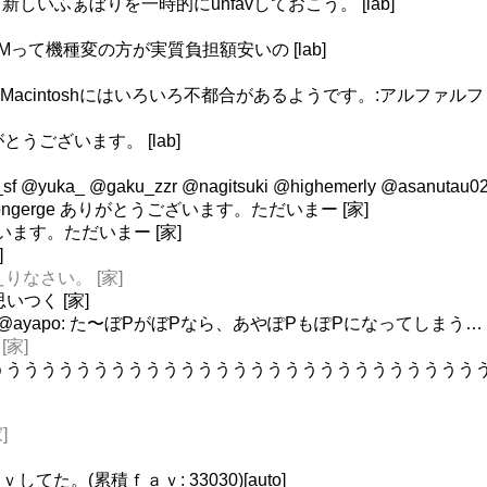
いふぁぼりを一時的にunfavしておこう。 [lab]
ILLCOMって機種変の方が実質負担額安いの [lab]
（ ＾ω＾）Macintoshにはいろいろ不都合があるようです。:アルファ
ありがとうございます。 [lab]
ra_sf @yuka_ @gaku_zzr @nagitsuki @highemerly @
 @udongerge ありがとうございます。ただいまー [家]
ざいます。ただいまー [家]
]
おかえりなさい。 [家]
思いつく [家]
 @ayapo: た〜ぼPがぼPなら、あやぽPもぽPになってしまう…
[家]
うううううううううううううううううううううううううううううううう
]
てた。(累積ｆａｖ: 33030)[auto]