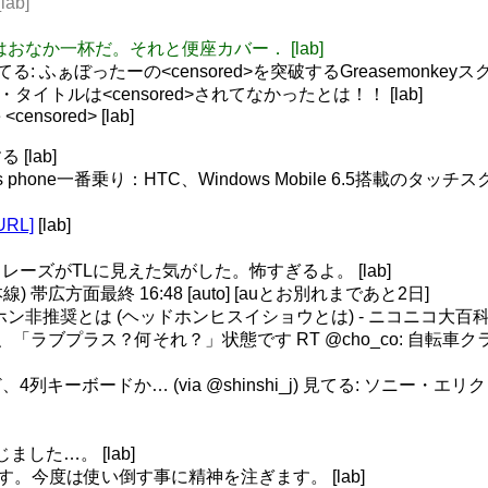
ab]
検閲ネタはおなか一杯だ。それと便座カバー． [lab]
 見てる: ふぁぼったーの<censored>を突破するGreasemonke
ルは<censored>されてなかったとは！！ [lab]
<censored> [lab]
lab]
Windows phone一番乗り：HTC、Windows Mobile 6.5搭載の
URL]
[lab]
ーズがTLに見えた気がした。怖すぎるよ。 [lab]
 帯広方面最終 16:48 [auto] [auとお別れまであと2日]
る: ヘッドホン非推奨とは (ヘッドホンヒスイショウとは) - ニコニコ大百
「ラブプラス？何それ？」状態です RT @cho_co: 自転車ク
ーボードか… (via @shinshi_j) 見てる: ソニー・エリク
ました…。 [lab]
了です。今度は使い倒す事に精神を注ぎます。 [lab]