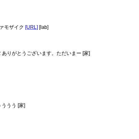
ルファモザイク
[URL]
[lab]
asanutau02 ありがとうございます。ただいまー [家]
うう [家]