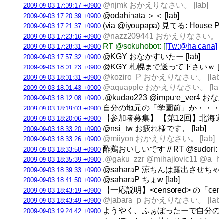
@njmk おかえりなさい。 [lab]
2009-09-03 17:09:17 +0900
@odahinata ＞＜ [lab]
2009-09-03 17:20:39 +0900
(via @iyoupapa) 見てる: House P
2009-09-03 17:21:37 +0900
@nazz209441 おかえりなさい。 [
2009-09-03 17:23:16 +0900
RT @sokuhobot: [
[Tw:@halcana]
2009-09-03 17:28:31 +0900
@KGY おなかすいたー [lab]
2009-09-03 17:57:32 +0900
@KGY 札幌まで送って下さいｗ [l
2009-09-03 18:01:23 +0900
@koziro_P おかえりなさい。 [lab
2009-09-03 18:01:31 +0900
@aquapple おかえりなさい。 [la
2009-09-03 18:01:43 +0900
.@kudao223 @impure_ver
2009-09-03 18:12:08 +0900
自分の地元の「学園前」か・・・？ RT
2009-09-03 18:19:03 +0900
【参加者募集】 【第12回】北海道開
2009-09-03 18:20:06 +0900
@nsi_tw お疲れ様です。 [lab]
2009-09-03 18:33:20 +0900
@miiyon おかえりなさい。 [lab]
2009-09-03 18:33:26 +0900
酢鶏おいしいです // RT @sudori:
2009-09-03 18:33:58 +0900
.@gaku_zzr @mihajlovic11 @
2009-09-03 18:35:39 +0900
@saharaP 涼ちんは露出させちゃらめ
2009-09-03 18:39:33 +0900
@saharaP ちょw [lab]
2009-09-03 18:41:50 +0900
【一応説明】<censored> の「
2009-09-03 18:43:19 +0900
@jabara_p おかえりなさい。 [lab
2009-09-03 18:43:49 +0900
ようやく、ふぁぼったーで自分のふ
2009-09-03 19:24:42 +0900