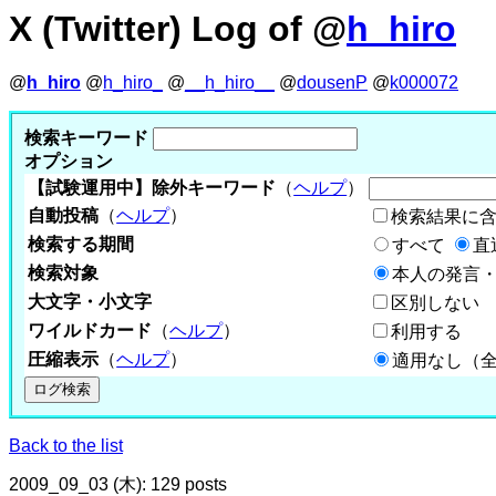
X (Twitter) Log of @
h_hiro
@
h_hiro
@
h_hiro_
@
__h_hiro__
@
dousenP
@
k000072
検索キーワード
オプション
【試験運用中】除外キーワード
（
ヘルプ
）
自動投稿
（
ヘルプ
）
検索結果に
検索する期間
すべて
直
検索対象
本人の発言・
大文字・小文字
区別しない
ワイルドカード
（
ヘルプ
）
利用する
圧縮表示
（
ヘルプ
）
適用なし（
Back to the list
2009_09_03 (木): 129 posts