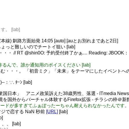
。 [lab]
) 釧路方面始発 14:05 [auto] [auとお別れまであと2日]
もちょっと難しいのでチートイ狙い [lab]
 // RT @shin0O: 予約受付終了かぁ… Reading
>タブを作るんで、誰か通知用のボイスください [lab]
kutan: ほむ・・・。 「初音ミク」「未来」をテーマにしたイベン
--：∵. ﾀｰﾝ [lab]
日本」 アニメ政策訴えた38歳男性、落選 - ITmedia New
を国外からバーチャル体験するFirefox拡張 - チラシの枠＠新
りひわいワードが多すぎてふぁぼったーちゃん耐えられなかったんです。あ
: マジで恋する NaN 秒前
[URL]
[lab]
b]
、 [lab]