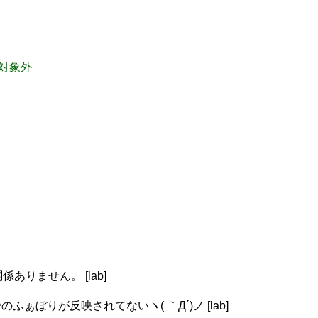
タ対象外
係ありません。 [lab]
りが反映されてないヽ( ｀Д´)ノ [lab]