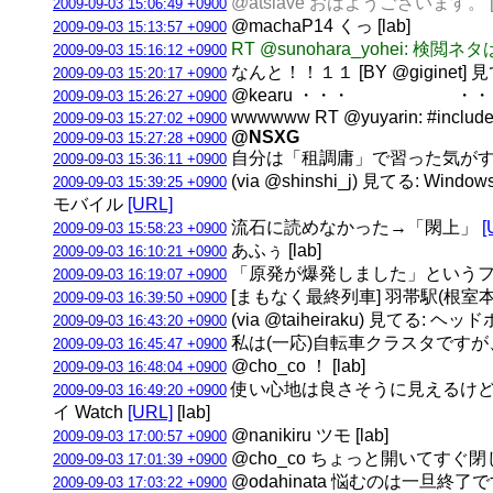
@atslave おはようございます。 [l
2009-09-03 15:06:49 +0900
@machaP14 くっ [lab]
2009-09-03 15:13:57 +0900
RT @sunohara_yohei: 
2009-09-03 15:16:12 +0900
なんと！！１１ [BY @giginet]
2009-09-03 15:20:17 +0900
@kearu ・・・ ・・・タイト
2009-09-03 15:26:27 +0900
wwwwww RT @yuyarin: #include 
2009-09-03 15:27:02 +0900
@NSXG
2009-09-03 15:27:28 +0900
自分は「租調庸」で習った気がする [
2009-09-03 15:36:11 +0900
(via @shinshi_j) 見てる: 
2009-09-03 15:39:25 +0900
モバイル
[URL]
流石に読めなかった→「閖上」
[
2009-09-03 15:58:23 +0900
あふぅ [lab]
2009-09-03 16:10:21 +0900
「原発が爆発しました」というフレ
2009-09-03 16:19:07 +0900
[まもなく最終列車] 羽帯駅(根室本線)
2009-09-03 16:39:50 +0900
(via @taiheiraku) 見て
2009-09-03 16:43:20 +0900
私は(一応)自転車クラスタですが、
2009-09-03 16:45:47 +0900
@cho_co ！ [lab]
2009-09-03 16:48:04 +0900
使い心地は良さそうに見えるけど、4列キ
2009-09-03 16:49:20 +0900
イ Watch
[URL]
[lab]
@nanikiru ツモ [lab]
2009-09-03 17:00:57 +0900
@cho_co ちょっと開いてすぐ閉じ
2009-09-03 17:01:39 +0900
@odahinata 悩むのは一旦終
2009-09-03 17:03:22 +0900