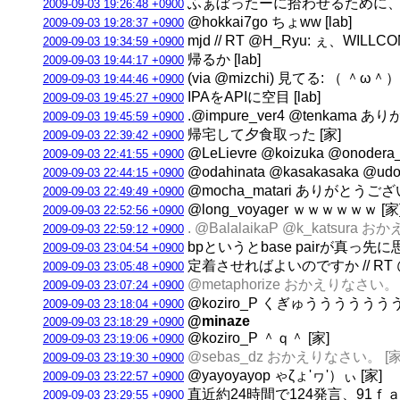
ふぁぼったーに拾わせるために、新し
2009-09-03 19:26:48 +0900
@hokkai7go ちょww [lab]
2009-09-03 19:28:37 +0900
mjd // RT @H_Ryu: ぇ、W
2009-09-03 19:34:59 +0900
帰るか [lab]
2009-09-03 19:44:17 +0900
(via @mizchi) 見てる: 
2009-09-03 19:44:46 +0900
IPAをAPIに空目 [lab]
2009-09-03 19:45:27 +0900
.@impure_ver4 @tenkama 
2009-09-03 19:45:59 +0900
帰宅して夕食取った [家]
2009-09-03 22:39:42 +0900
@LeLievre @koizuka @onode
2009-09-03 22:41:55 +0900
@odahinata @kasakasaka
2009-09-03 22:44:15 +0900
@mocha_matari ありがとうご
2009-09-03 22:49:49 +0900
@long_voyager ｗｗｗｗｗｗ [家
2009-09-03 22:52:56 +0900
. @BalalaikaP @k_katsura 
2009-09-03 22:59:12 +0900
bpというとbase pairが真っ先に
2009-09-03 23:04:54 +0900
定着させればよいのですか // RT
2009-09-03 23:05:48 +0900
@metaphorize おかえりなさい。 
2009-09-03 23:07:24 +0900
@koziro_P くぎゅうううう
2009-09-03 23:18:04 +0900
@minaze
2009-09-03 23:18:29 +0900
@koziro_P ＾ｑ＾ [家]
2009-09-03 23:19:06 +0900
@sebas_dz おかえりなさい。 [家
2009-09-03 23:19:30 +0900
@yayoyayop ゃζょ'ヮ'）ぃ [家]
2009-09-03 23:22:57 +0900
直近約24時間で124発言、91ｆａｖし
2009-09-03 23:29:55 +0900