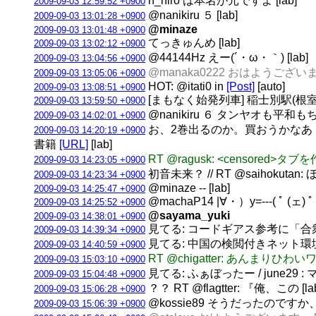
h_hiro は本名が元ですよ [lab]
2009-09-03 12:59:52 +0900
@nanikiru ５ [lab]
2009-09-03 13:01:28 +0900
@minaze
2009-09-03 13:01:48 +0900
てっきゅんめ [lab]
2009-09-03 13:02:12 +0900
@44144Hz えー(´・ω・｀) [lab]
2009-09-03 13:04:56 +0900
@manaka0222 おはようございます
2009-09-03 13:05:06 +0900
HOT: @itati0 in
[Post]
[auto]
2009-09-03 13:08:51 +0900
[まもなく始発列車] 稲士別駅(根室本線
2009-09-03 13:59:50 +0900
@nanikiru ６ タンヤオも平和
2009-09-03 14:02:01 +0900
お、2巻出るのか。買おうかなあ・・・
2009-09-03 14:20:19 +0900
書籍
[URL]
[lab]
RT @ragusk: <censored
2009-09-03 14:23:05 +0900
初音未来？ // RT @saiho
2009-09-03 14:23:34 +0900
@minaze -- [lab]
2009-09-03 14:25:47 +0900
@machaP14 |∀・）y=---( ﾟ (ェ) ﾟ )
2009-09-03 14:25:52 +0900
@sayama_yuki
2009-09-03 14:38:01 +0900
見てる: コードギアス参考に「合衆国
2009-09-03 14:39:34 +0900
見てる: 中国の検閲付きネット環境
2009-09-03 14:40:59 +0900
RT @chigatter: あんま
2009-09-03 15:03:10 +0900
見てる: ふぁぼったー / june29 
2009-09-03 15:04:48 +0900
？？ RT @flagtter: 『俺、この [la
2009-09-03 15:06:28 +0900
@kossie89 そうだったのですか、、
2009-09-03 15:06:39 +0900