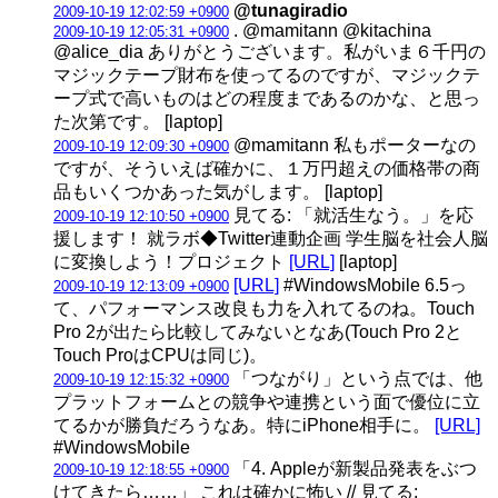
@tunagiradio
2009-10-19 12:02:59 +0900
. @mamitann @kitachina
2009-10-19 12:05:31 +0900
@alice_dia ありがとうございます。私がいま６千円の
マジックテープ財布を使ってるのですが、マジックテ
ープ式で高いものはどの程度まであるのかな、と思っ
た次第です。 [laptop]
@mamitann 私もポーターなの
2009-10-19 12:09:30 +0900
ですが、そういえば確かに、１万円超えの価格帯の商
品もいくつかあった気がします。 [laptop]
見てる: 「就活生なう。」を応
2009-10-19 12:10:50 +0900
援します！ 就ラボ◆Twitter連動企画 学生脳を社会人脳
に変換しよう！プロジェクト
[URL]
[laptop]
[URL]
#WindowsMobile 6.5っ
2009-10-19 12:13:09 +0900
て、パフォーマンス改良も力を入れてるのね。Touch
Pro 2が出たら比較してみないとなあ(Touch Pro 2と
Touch ProはCPUは同じ)。
「つながり」という点では、他
2009-10-19 12:15:32 +0900
プラットフォームとの競争や連携という面で優位に立
てるかが勝負だろうなあ。特にiPhone相手に。
[URL]
#WindowsMobile
「4. Appleが新製品発表をぶつ
2009-10-19 12:18:55 +0900
けてきたら……」 これは確かに怖い // 見てる: