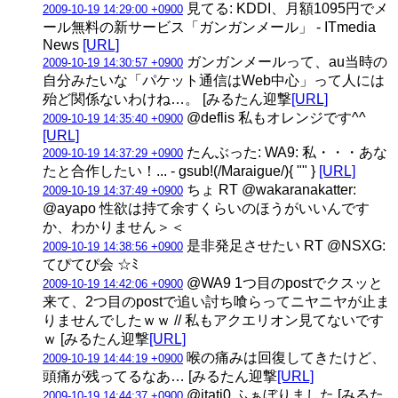
見てる: KDDI、月額1095円でメ
2009-10-19 14:29:00 +0900
ール無料の新サービス「ガンガンメール」 - ITmedia
News
[URL]
ガンガンメールって、au当時の
2009-10-19 14:30:57 +0900
自分みたいな「パケット通信はWeb中心」って人には
殆ど関係ないわけね…。 [みるたん迎撃
[URL]
@deflis 私もオレンジです^^
2009-10-19 14:35:40 +0900
[URL]
たんぶった: WA9: 私・・・あな
2009-10-19 14:37:29 +0900
たと合作したい！... - gsub!(/Maraigue/){ "" }
[URL]
ちょ RT @wakaranakatter:
2009-10-19 14:37:49 +0900
@ayapo 性欲は持て余すくらいのほうがいいんです
か、わかりません＞＜
是非発足させたい RT @NSXG:
2009-10-19 14:38:56 +0900
てぴてぴ会 ☆ﾐ
@WA9 1つ目のpostでクスッと
2009-10-19 14:42:06 +0900
来て、2つ目のpostで追い討ち喰らってニヤニヤが止ま
りませんでしたｗｗ // 私もアクエリオン見てないです
ｗ [みるたん迎撃
[URL]
喉の痛みは回復してきたけど、
2009-10-19 14:44:19 +0900
頭痛が残ってるなあ… [みるたん迎撃
[URL]
@itati0 ふぁぼりました [みるた
2009-10-19 14:44:37 +0900