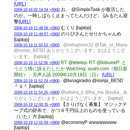
[URL]
お、 @SimpleTask が復活した
2009-10-19 02:19:04 +0900
のか。一時しばらく止まってたんだけど。 [みるたん迎
撃
[URL]
むくり [laptop]
2009-10-19 11:48:58 +0900
のりぴさんとせりかちゃんめ
2009-10-19 11:49:57 +0900
[laptop]
. @mihajlovic11 @Tak_or_Maria
2009-10-19 11:50:53 +0900
@noripi_BE5D ありがとうございます。おはようござ
います。 [laptop]
RT @tetetep: RT @kitsuneP: と
2009-10-19 11:52:06 +0900
うとう情に訴えだしたか Watching: asahi.com（朝日新
聞社）：天声人語 2009年10月18日（日）
[URL]
. @tunagiradio @noripi_BE5D
2009-10-19 11:52:24 +0900
＾ｑ＾ [laptop]
@jabara_p @ha_ma @yuka_ あ
2009-10-19 11:54:26 +0900
りがとうございます。おはようございます。 [laptop]
【さりげなく募集】 マジックテ
2009-10-19 12:00:35 +0900
ープ式の財布で、かつ６千円以上のものを使っている
（いた）方 [laptop]
@economyP wwwwwwww
2009-10-19 12:01:59 +0900
[laptop]