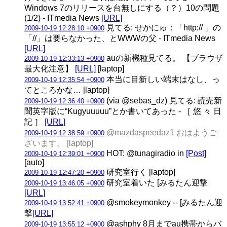
Windows 7のリリースを台無しにする（？）10の問題
(1/2) - ITmedia News
[URL]
見てる: せかにゅ：「http:// 」の
2009-10-19 12:28:10 +0900
「//」は要らなかった、とWWWの父 - ITmedia News
[URL]
auの新機種見てる。 【ブラウザ
2009-10-19 12:33:13 +0900
最大化注意】
[URL]
[laptop]
本当に目新しい端末はなし、っ
2009-10-19 12:35:54 +0900
てところかな… [laptop]
(via @sebas_dz) 見てる: 読売新
2009-10-19 12:36:40 +0900
聞英字版に“Kugyuuuuu”とか書いてあった - ［ 悠 々 日
記 ］
[URL]
@mazdaspeedaz1 おはようご
2009-10-19 12:38:59 +0900
ざいます。 [laptop]
HOT: @tunagiradio in
[Post]
2009-10-19 12:39:01 +0900
[auto]
研究室行く [laptop]
2009-10-19 12:47:20 +0900
研究室着いた [みるたん迎撃
2009-10-19 13:46:05 +0900
[URL]
@smokeymonkey -- [みるたん迎
2009-10-19 13:52:41 +0900
撃
[URL]
@ashphy 8月までau携帯からバ
2009-10-19 13:55:12 +0900