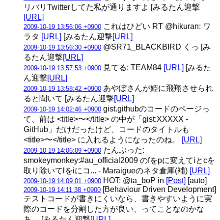
リバリTwitterしてた私が通りますよ [みるたん迎撃
[URL]
これはひどい RT @hikuran: ワ
2009-10-19 13:56:06 +0900
ラタ
[URL]
[みるたん迎撃
[URL]
@SR71_BLACKBIRD くっ [み
2009-10-19 13:56:30 +0900
るたん迎撃
[URL]
見てる: TEAM84
[URL]
[みるた
2009-10-19 13:57:53 +0900
ん迎撃
[URL]
あやぽさんが姫に飛翔させられ
2009-10-19 13:58:42 +0900
ると聞いて [みるたん迎撃
[URL]
gist.githubのコードのページっ
2009-10-19 14:02:46 +0900
て、前は <title>〜</title> の中が「gist:XXXXX -
GitHub」だけだったけど、コードのタイトルも
<title>〜</title> に入れるようになったのね。
[URL]
たんぶった:
2009-10-19 14:06:09 +0900
smokeymonkey:#au_official2009 のfをpに変えてiとcを
取り除いてlをiにコ... - Maraigueのネタ倉庫(補)
[URL]
HOT: @ta_boP in
[Post]
[auto]
2009-10-19 14:09:01 +0900
[Behaviour Driven Development]
2009-10-19 14:11:38 +0900
テストコードが書きにくいなら、書きやすいように実
際のコードを分割した方が良い、ってことなのかな
あ。 [みるたん迎撃
[URL]