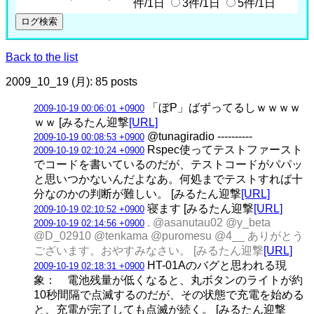
件/1日
3件/1日
5件/1日
Back to the list
2009_10_19 (月): 85 posts
「ぼP」ばずってるしｗｗｗｗ
2009-10-19 00:06:01 +0900
ｗｗ [みるたん迎撃
[URL]
@tunagiradio ----------
2009-10-19 00:08:53 +0900
Rspec使ってテストファースト
2009-10-19 02:10:24 +0900
でコードを書いているのだが、テストコードがパパッ
と思いつかないんだよなあ。何処までテストすれば十
分なのかの判断が難しい。 [みるたん迎撃
[URL]
寝ます [みるたん迎撃
[URL]
2009-10-19 02:10:52 +0900
. @asanutau02 @y_beta
2009-10-19 02:14:56 +0900
@D_02910 @tenkama @puromesu @4__ ありがとう
ございます。おやすみなさい。 [みるたん迎撃
[URL]
HT-01Aのバグと思われる現
2009-10-19 02:18:31 +0900
象： 電池残量が低くなると、丸ボタンのライトが約
10秒間隔で点滅するのだが、その状態で充電を始める
と、充電が完了しても点滅が続く。 [みるたん迎撃