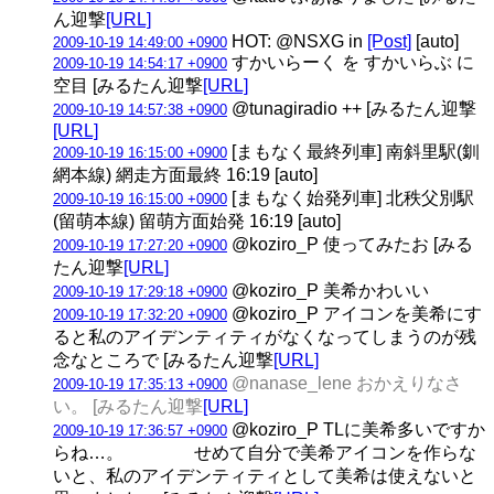
ん迎撃
[URL]
HOT: @NSXG in
[Post]
[auto]
2009-10-19 14:49:00 +0900
すかいらーく を すかいらぶ に
2009-10-19 14:54:17 +0900
空目 [みるたん迎撃
[URL]
@tunagiradio ++ [みるたん迎撃
2009-10-19 14:57:38 +0900
[URL]
[まもなく最終列車] 南斜里駅(釧
2009-10-19 16:15:00 +0900
網本線) 網走方面最終 16:19 [auto]
[まもなく始発列車] 北秩父別駅
2009-10-19 16:15:00 +0900
(留萌本線) 留萌方面始発 16:19 [auto]
@koziro_P 使ってみたお [みる
2009-10-19 17:27:20 +0900
たん迎撃
[URL]
@koziro_P 美希かわいい
2009-10-19 17:29:18 +0900
@koziro_P アイコンを美希にす
2009-10-19 17:32:20 +0900
ると私のアイデンティティがなくなってしまうのが残
念なところで [みるたん迎撃
[URL]
@nanase_lene おかえりなさ
2009-10-19 17:35:13 +0900
い。 [みるたん迎撃
[URL]
@koziro_P TLに美希多いですか
2009-10-19 17:36:57 +0900
らね…。 せめて自分で美希アイコンを作らな
いと、私のアイデンティティとして美希は使えないと