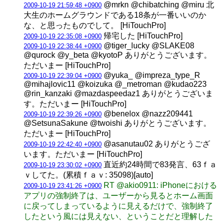
@mrkn @chibatching @miru 北
2009-10-19 21:59:48 +0900
大生のホームグラウンドである18条が一番いいのか
な、と思ったものでして。 [HiTouchPro]
帰宅した [HiTouchPro]
2009-10-19 22:35:08 +0900
@tiger_lucky @SLAKE08
2009-10-19 22:38:44 +0900
@qurock @y_beta @kyotoP ありがとうございます。
ただいまー [HiTouchPro]
@yuka_ @impreza_type_R
2009-10-19 22:39:04 +0900
@mihajlovic11 @koizuka @_metroman @kudao223
@rin_kanzaki @mazdaspeedaz1 ありがとうございま
す。ただいまー [HiTouchPro]
@benelox @nazz209441
2009-10-19 22:39:26 +0900
@SetsunaSakune @twoishi ありがとうございます。
ただいまー [HiTouchPro]
@asanutau02 ありがとうござ
2009-10-19 22:42:40 +0900
います。ただいまー [HiTouchPro]
直近約24時間で83発言、63ｆａ
2009-10-19 23:30:02 +0900
ｖしてた。(累積ｆａｖ: 35098)[auto]
RT @akio0911: iPhoneにおける
2009-10-19 23:41:26 +0900
アプリの強制終了は、ユーザーから見るとホーム画面
に戻ってしまっているように見えるだけで、強制終了
したという風には見えない、ということだと理解した