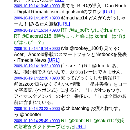
見てる: BDDの導入 - Dan North
2009-10-19 14:13:46 +0900
- Digital Romanticism - digitalsoulのブログ
[URL]
@machao14 どんがらがっしゃ
2009-10-19 14:14:35 +0900
ーん！ [みるたん迎撃
[URL]
RT @ta_boP: なにそれ見たい
2009-10-19 14:15:34 +0900
RT @Decors1215: 6時ちょっと前には kohmi「はぴは
ぴはっぴー？」
(via @rookey_1004) 見てる:
2009-10-19 14:19:14 +0900
Acer、Android搭載のスマートフォンとNetbookを発表
- ITmedia News
[URL]
(´・ω・｀) RT @den_k: あ、
2009-10-19 14:19:32 +0900
私、揚げ物できないんで、カツカレーはできません。
知ってびっくりした情報 RT
2009-10-19 14:22:36 +0900
@tezzco: 知らなくてもいい情報：「星井美希」をロー
マ字表記（ヘボン式）にすると、「i」が4つもつき、
アイマス全メンバーの中で一番多い。「i」は全員の名
前に含まれている。
@chibatching お疲れ様です。
2009-10-19 14:23:23 +0900
っ @nobotter
RT @2bbb: RT @saku11: 彼氏
2009-10-19 14:25:49 +0900
の財布がダクトテープだった
[URL]