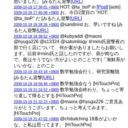
思いました。 [みるたん迎撃
[URL]
HOT: @ta_boP in
[Post]
[auto]
2009-10-19 17:39:01 +0900
お、今日2度目の "HOT:
2009-10-19 17:40:08 +0900
@ta_boP" だ [みるたん迎撃
[URL]
@sandinist お、早いですね [み
2009-10-19 18:28:26 +0900
るたん迎撃
[URL]
@kubyaddi @maora
2009-10-19 18:39:52 +0900
@hyuga226 @s13324 @satomilogy ＠miru氏迎撃夜の
部で行く店について、何か案がありましたらお願いし
ます。以前＠miru氏と話したのですが、昼が肉なの
で、夜はそうでない方がよいとのことです(「海鮮系が
いいかな」とのこと
数学勉強会行く。研究室離脱
2009-10-19 18:43:18 +0900
[みるたん迎撃
[URL]
数学勉強会なう [HiTouchPro]
2009-10-19 18:58:48 +0900
数学勉強会終わり。ちょっと寄
2009-10-19 21:24:52 +0900
り道して帰るとする [HiTouchPro]
@maora @hyuga226 ご意見あ
2009-10-19 21:32:23 +0900
りがとうございます。ちょっと考えてみます。
[HiTouchPro]
@chibatching 18条がよいか
2009-10-19 21:47:02 +0900
な、と私は思ってます。 [HiTouchPro]