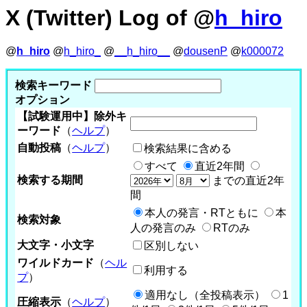
X (Twitter) Log of @
h_hiro
@
h_hiro
@
h_hiro_
@
__h_hiro__
@
dousenP
@
k000072
検索キーワード
オプション
【試験運用中】除外キ
ーワード
（
ヘルプ
）
自動投稿
（
ヘルプ
）
検索結果に含める
すべて
直近2年間
検索する期間
までの直近2年
間
本人の発言・RTともに
本
検索対象
人の発言のみ
RTのみ
大文字・小文字
区別しない
ワイルドカード
（
ヘル
利用する
プ
）
適用なし（全投稿表示）
1
圧縮表示
（
ヘルプ
）