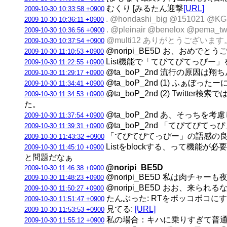
むくり [みるたん迎撃
[URL]
2009-10-30 10:33:58 +0900
. @hondashi_big @15102
2009-10-30 10:36:11 +0900
. @pleinair @benelox
2009-10-30 10:36:56 +0900
@multi12 ありがとうござい
2009-10-30 10:37:54 +0900
@noripi_BE5D お、おめでと
2009-10-30 11:10:53 +0900
List機能で「てぴてぴてっぴー」を作
2009-10-30 11:22:55 +0900
@ta_boP_2nd 流行の原因
2009-10-30 11:29:17 +0900
@ta_boP_2nd (1) ふぁ
2009-10-30 11:34:41 +0900
@ta_boP_2nd (2) Twi
2009-10-30 11:34:53 +0900
た。
@ta_boP_2nd あ、そっちを考
2009-10-30 11:37:54 +0900
@ta_boP_2nd 「てぴてぴ
2009-10-30 11:39:31 +0900
「てぴてぴてっぴー」の語感の良
2009-10-30 11:43:32 +0900
Listをblockする、って機能が必要
2009-10-30 11:45:10 +0900
と問題だなぁ
@noripi_BE5D
2009-10-30 11:46:38 +0900
@noripi_BE5D 私は肉チャ
2009-10-30 11:48:23 +0900
@noripi_BE5D おお、来られ
2009-10-30 11:50:27 +0900
たんぶった: RTをボッコボコにする @dabes
2009-10-30 11:51:47 +0900
見てる:
[URL]
2009-10-30 11:53:53 +0900
私の場合：キハに乗りすぎて普通のキハ
2009-10-30 11:55:12 +0900