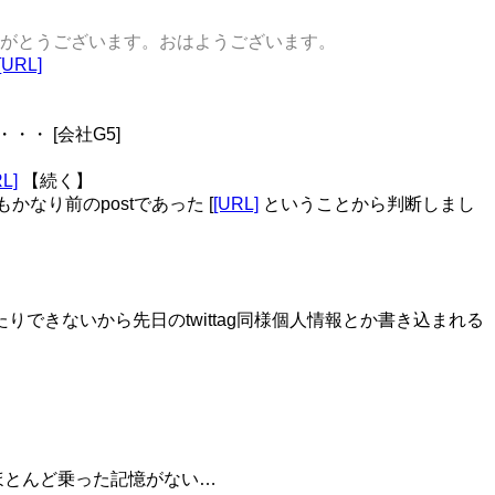
SLAKE08 ありがとうございます。おはようございます。
[URL]
・・ [会社G5]
L]
【続く】
もかなり前のpostであった [
[URL]
ということから判断しまし
から解除したりできないから先日のtwittag同様個人情報とか書き込まれる
ってほとんど乗った記憶がない…