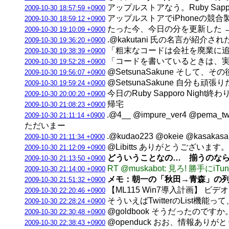
アップルストアなう。Ruby Sapporo 
2009-10-30 18:57:59 +0900
アップルストアでiPhoneの競合製品(
2009-10-30 18:59:12 +0900
たった今、今日の分を更新した 
2009-10-30 19:10:09 +0900
.@kakutani 氏の名言が紹介された @ R
2009-10-30 19:36:20 +0900
「粗末なコードは会社を廃業に追いやる」 @ 
2009-10-30 19:38:39 +0900
「コードを書いているときは、実際に書く
2009-10-30 19:52:28 +0900
@SetsunaSakune そして、
2009-10-30 19:56:07 +0900
@SetsunaSakune 自分も頑張りたい
2009-10-30 19:59:24 +0900
今日のRuby Sapporo Night終わり [
2009-10-30 20:00:20 +0900
帰宅
2009-10-30 21:08:23 +0900
.@4__ @impure_ver4 @pema_t
2009-10-30 21:11:14 +0900
ただいまー
.@kudao223 @okeie @kas
2009-10-30 21:11:34 +0900
@Libitts ありがとうございま
2009-10-30 21:12:09 +0900
どういうことなの… 揃うのなら私歓
2009-10-30 21:13:50 +0900
RT @muskabot: 見ろ! 勝手
2009-10-30 21:14:00 +0900
メモ：朝一の「秋田→青森」の列
2009-10-30 21:51:32 +0900
【ML115 Win7導入計画】 
2009-10-30 22:20:46 +0900
そういえばTwitterのList機
2009-10-30 22:28:24 +0900
@goldbook そうだったので
2009-10-30 22:30:48 +0900
@openduck おお、情報ありが
2009-10-30 22:38:43 +0900