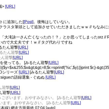
域>
[URL]
リストに追加した[
[Post]
。後悔はしていない。
道クラスタ筆頭として追加させていただきましたｗｗ // ちなみに北海道
詠一さん亡くなったの！？」とか思ってしまったorz // RT @a
ないので大丈夫です！ｗ // タグ代わりですね
[みるたん迎撃
[URL]
[みるたん迎撃
[URL]
るたん迎撃
[URL]
を使ってる。 [みるたん迎撃
[URL]
.4){$y=$x&255;$x&gt;&gt;=8;$r.=sprintf('%c',$y);}}print $r;}-
OIDシリーズ
[URL]
[みるたん迎撃
[URL]
aigueの語録選集 - ぐぬぬ
[URL]
たん迎撃
[URL]
ん迎撃
[URL]
i ありがとうございます。おやすみなさい。 [みるたん迎撃
[URL]
うございます。おやすみなさい。 [みるたん迎撃
[URL]
 網走方面最終 07:04 [auto]