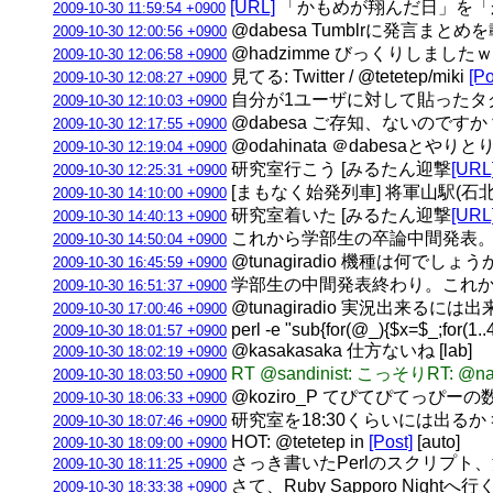
[URL]
「かもめが翔んだ日」を「
2009-10-30 11:59:54 +0900
@dabesa Tumblrに発言
2009-10-30 12:00:56 +0900
@hadzimme びっくりしました
2009-10-30 12:06:58 +0900
見てる: Twitter / @tetetep/miki
[Po
2009-10-30 12:08:27 +0900
自分が1ユーザに対して貼ったタグ(＝
2009-10-30 12:10:03 +0900
@dabesa ご存知、ないのですか
2009-10-30 12:17:55 +0900
@odahinata ＠dabesa
2009-10-30 12:19:04 +0900
研究室行こう [みるたん迎撃
[URL
2009-10-30 12:25:31 +0900
[まもなく始発列車] 将軍山駅(石北本線)
2009-10-30 14:10:00 +0900
研究室着いた [みるたん迎撃
[URL
2009-10-30 14:40:13 +0900
これから学部生の卒論中間発表。
2009-10-30 14:50:04 +0900
@tunagiradio 機種は何でしょ
2009-10-30 16:45:59 +0900
学部生の中間発表終わり。これか
2009-10-30 16:51:37 +0900
@tunagiradio 実況出来る
2009-10-30 17:00:46 +0900
perl -e "sub{for(@_){$x=$_;for(1
2009-10-30 18:01:57 +0900
@kasakasaka 仕方ないね [lab]
2009-10-30 18:02:19 +0900
RT @sandinist: こっそり
2009-10-30 18:03:50 +0900
@koziro_P てぴてぴてっぴーの
2009-10-30 18:06:33 +0900
研究室を18:30くらいには出るか > Ruby
2009-10-30 18:07:46 +0900
HOT: @tetetep in
[Post]
[auto]
2009-10-30 18:09:00 +0900
さっき書いたPerlのスクリプト
2009-10-30 18:11:25 +0900
さて、Ruby Sapporo Nightへ行
2009-10-30 18:33:38 +0900