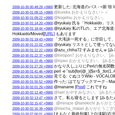
更新した: 北海道のバス - <新 領 
2009-10-30 00:49:29 +0900
@kureka おかえりなさい＞＜
2009-10-30 01:09:15 +0900
@kogetsu おかえりなさい。
2009-10-30 01:09:22 +0900
@ryukaiy 氏を「Hokkaido」
2009-10-30 01:14:20 +0900
@ryukaiy 私のTLの、エア北海
2009-10-30 01:18:44 +0900
Hokkaido/Moved[
[URL]
もあります
「大滝詠一死する」に空目して、「大滝
2009-10-30 01:19:43 +0900
@ryukaiy リストとして使って
2009-10-30 01:22:02 +0900
@azu_chiha72 すみませんｗ 
2009-10-30 01:22:22 +0900
@hiropon7 おかえりなさい。 
2009-10-30 01:22:37 +0900
@riywo おかえりなさい。 [み
2009-10-30 01:22:45 +0900
かなり久しぶりにPerlの無名関数
2009-10-30 01:27:20 +0900
perl -e "sub{for(@_){$x=$_;for(1.
2009-10-30 01:41:46 +0900
見てる: ぐぬコラWiki - VOCAL
2009-10-30 01:52:04 +0900
作った: はてなブックマーク - Mar
2009-10-30 01:55:52 +0900
@maname
[Post]
これですね
2009-10-30 02:01:29 +0900
@lael おやすみなさい。 [みる
2009-10-30 02:12:40 +0900
さて、私も寝るとします [みるた
2009-10-30 02:13:47 +0900
. @minaze @tanekich
2009-10-30 02:15:47 +0900
@mocha_matari ありがと
2009-10-30 02:16:39 +0900
[まもなく最終列車] 上白滝駅(石北本線)
2009-10-30 07:00:01 +0900