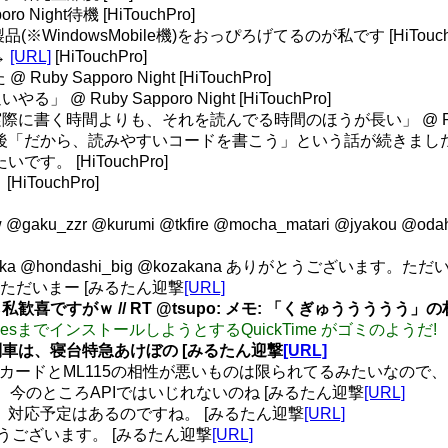
Night待機 [HiTouchPro]
※WindowsMobile機)をおっぴろげてるのが私です [HiTouchP
→
[URL]
[HiTouchPro]
uby Sapporo Night [HiTouchPro]
Ruby Sapporo Night [HiTouchPro]
時間よりも、それを読んでる時間のほうが長い」 @ Ruby Sappor
その後「だから、読みやすいコードを書こう」という話が続きました。 [H
です。 [HiTouchPro]
HiTouchPro]
w @gaku_zzr @kurumi @tkfire @mocha_matari @jyakou
akasaka @hondashi_big @kozakana ありがとうございます。
す。ただいまー [みるたん迎撃
[URL]
喜ですがｗ // RT @tsupo: メモ: 「くぎゅうううう
にiTunesまでインストールしようとするQuickTime がゴミのようだ!
車は、寝台特急あけぼの [みるたん迎撃
[URL]
ビデオカードとML115の相性が悪いものは限られてるみたいなので、「
能って、今のところAPIではいじれないのね [みるたん迎撃
[URL]
すか。対応予定はあるのですね。 [みるたん迎撃
[URL]
とうございます。 [みるたん迎撃
[URL]