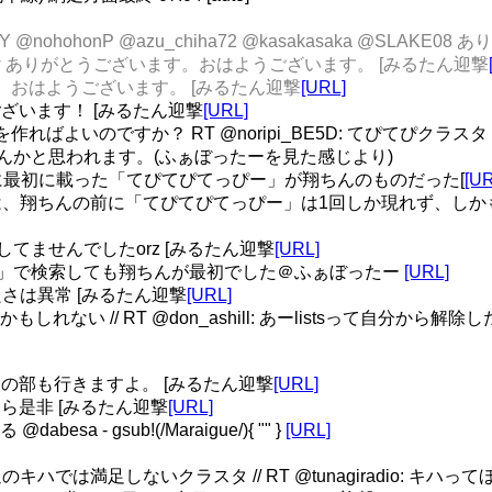
1 @KGY @nohohonP @azu_chiha72 @kasakasaka @
 @pema_tw ありがとうございます。おはようございます。 [みるたん迎撃
ます。おはようございます。 [みるたん迎撃
[URL]
うございます！ [みるたん迎撃
[URL]
ればよいのですか？ RT @noripi_BE5D: てぴてぴクラスタ・
は翔ちんかと思われます。(ふぁぼったーを見た感じより)
ぼったーに最初に載った「てぴてぴてっぴー」が翔ちんのものだった[
[UR
tter検索では、翔ちんの前に「てぴてぴてっぴー」は1回しか現れず、しか
慮してませんでしたorz [みるたん迎撃
[URL]
てっぴ」で検索しても翔ちんが最初でした＠ふぁぼったー
[URL]
さは異常 [みるたん迎撃
[URL]
かもしれない // RT @don_ashill: あーlistsって自分
ーも夜の部も行きますよ。 [みるたん迎撃
[URL]
るなら是非 [みるたん迎撃
[URL]
a - gsub!(/Maraigue/){ "" }
[URL]
では満足しないクラスタ // RT @tunagiradio: キハ