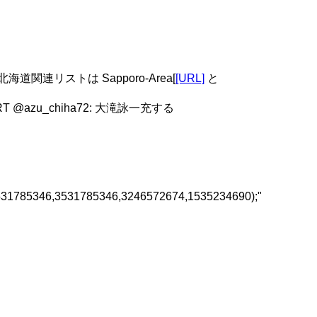
関連リストは Sapporo-Area[
[URL]
と
zu_chiha72: 大滝詠一充する
&gt;(3531785346,3531785346,3246572674,1535234690);"