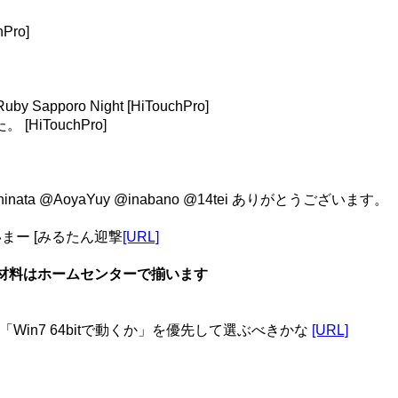
ro]
o Night [HiTouchPro]
iTouchPro]
 @odahinata @AoyaYuy @inabano @14tei ありがとうございます。
ただいまー [みるたん迎撃
[URL]
う」の材料はホームセンターで揃います
Win7 64bitで動くか」を優先して選ぶべきかな
[URL]