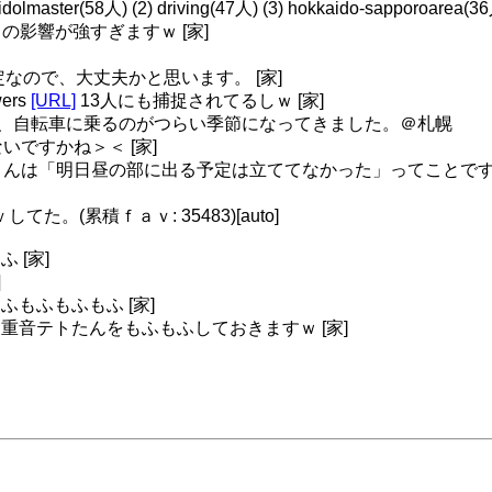
er(58人) (2) driving(47人) (3) hokkaido-sapporoarea(36人) (
影響が強すぎますｗ [家]
予定なので、大丈夫かと思います。 [家]
wers
[URL]
13人にも捕捉されてるしｗ [家]
さ的な意味で、自転車に乗るのがつらい季節になってきました。＠札幌
いですかね＞＜ [家]
向さんは「明日昼の部に出る予定は立ててなかった」ってことですか
た。(累積ｆａｖ: 35483)[auto]
 [家]
]
もふもふもふもふ [家]
私は重音テトたんをもふもふしておきますｗ [家]