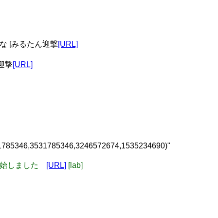
かな [みるたん迎撃
[URL]
迎撃
[URL]
;(3531785346,3531785346,3246572674,1535234690)"
けを開始しました
[URL]
[lab]