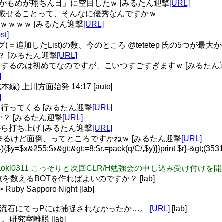
かもめが翔ちん日」に空目したｗ [みるたん迎撃
[URL]
まとめを載せることって、そんなに優秀なんですかｗ
ｗｗｗｗｗ [みるたん迎撃
[URL]
st]
追加したList)の数、今のところ @tetetep 氏の5つが最大
？ [みるたん迎撃
[URL]
とやりとりするのは初めてなのですが、こいつすごすぎますｗ [みるたん
]
 上川方面始発 14:17 [auto]
]
行ってくる [みるたん迎撃
[URL]
うか？ [みるたん迎撃
[URL]
ら打ち上げ [みるたん迎撃
[URL]
には出来るけど面倒、ってところですかねｗ [みるたん迎撃
[URL]
..4){$y=$x&255;$x&gt;&gt;=8;$r.=pack(q/C/,$y)}}print $r}-&gt
RT: @naoki0311 こっそりと次回CLR/H勉強会の申し込み受け付
数を数えるBOTを作ればよいのですか？ [lab]
 Sapporo Night [lab]
、流石にてっPには捕捉されなかったか…。
[URL]
[lab]
く。研究室離脱 [lab]