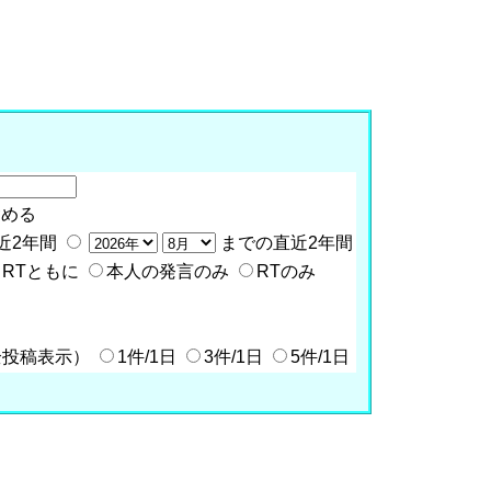
含める
近2年間
までの直近2年間
RTともに
本人の発言のみ
RTのみ
全投稿表示）
1件/1日
3件/1日
5件/1日