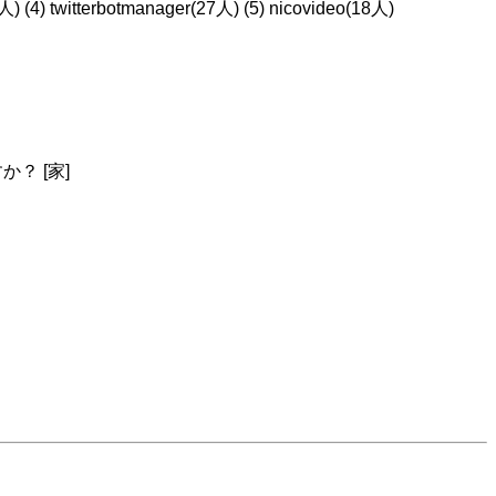
4) twitterbotmanager(27人) (5) nicovideo(18人)
？ [家]