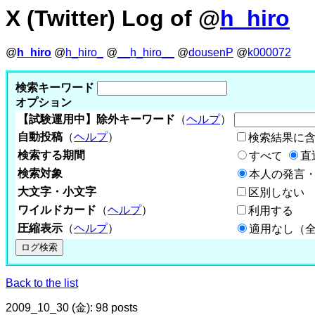
X (Twitter) Log of @
h_hiro
@
h_hiro
@
h_hiro_
@
__h_hiro__
@
dousenP
@
k000072
検索キーワード
オプション
【試験運用中】除外キーワード
（
ヘルプ
）
自動投稿
（
ヘルプ
）
検索結果に
検索する期間
すべて
直
検索対象
本人の発言・
大文字・小文字
区別しない
ワイルドカード
（
ヘルプ
）
利用する
圧縮表示
（
ヘルプ
）
適用なし（
Back to the list
2009_10_30 (金): 98 posts