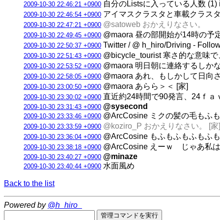
自分のListsに入っている人数 (1) idolmast
2009-10-30 22:46:21 +0900
アイマスクラスタと車載クラスタの
2009-10-30 22:46:54 +0900
@satoweb おかえりなさい。
2009-10-30 22:47:21 +0900
@maora 昼の部開始が14時の
2009-10-30 22:49:45 +0900
Twitter / @ h_hiro/Driving - Follo
2009-10-30 22:50:37 +0900
@bicycle_tourist 寒
2009-10-30 22:51:43 +0900
@maora 明日朝に連絡するしかな
2009-10-30 22:53:52 +0900
@maora あれ、もしかして日
2009-10-30 22:58:05 +0900
@maora あらら＞＜ [家]
2009-10-30 23:00:50 +0900
直近約24時間で90発言、24ｆａｖして
2009-10-30 23:30:02 +0900
@sysecond
2009-10-30 23:31:43 +0900
@ArcCosine ミクの髪の毛もふもふ
2009-10-30 23:33:46 +0900
@koziro_P おかえりなさい。 [家
2009-10-30 23:33:59 +0900
@ArcCosine もふもふもふもふ
2009-10-30 23:36:04 +0900
@ArcCosine えーｗ じゃあ
2009-10-30 23:38:18 +0900
@minaze
2009-10-30 23:40:27 +0900
水面風め
2009-10-30 23:40:44 +0900
Back to the list
Powered by
@h_hiro_