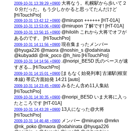
大将なう。札幌駅から歩いて２
2009-10-31 13:39:29 +0900
０分だった。もう少しかかると思ってたんだけど
[HiTouchPro]
@mirupon ++++++ [HT-01A]
2009-10-31 13:42:12 +0900
@mirupon 了解です! [HT-01A]
2009-10-31 13:53:06 +0900
@hilolih これから大将でオフが
2009-10-31 13:56:15 +0900
あるのです。 [HiTouchPro]
現在集まったメンバー
2009-10-31 14:11:56 +0900
@hyuga226 @maora @noshin_s @odahinata
@kubyaddi @nk_poco @h_hiro [HiTouchPro]
.@noripi_BE5D 氏のペースが速
2009-10-31 14:14:56 +0900
すぎる... [HiTouchPro]
[まもなく始発列車] 古瀬駅(根室
2009-10-31 14:15:01 +0900
本線) 帯広方面始発 14:21 [auto]
みるたん含め11人集結
2009-10-31 14:23:45 +0900
[HiTouchPro]
@noripi_BE5D いま大将に入っ
2009-10-31 14:30:35 +0900
たところです [HT-01A]
13人になった@大将
2009-10-31 14:43:28 +0900
[HiTouchPro]
メンバー @mirupon @mrkn
2009-10-31 14:46:48 +0900
@nk_poko @maora @odahinata @hyuga226