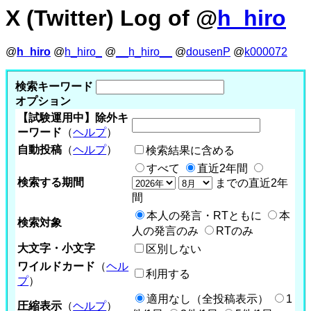
X (Twitter) Log of @
h_hiro
@
h_hiro
@
h_hiro_
@
__h_hiro__
@
dousenP
@
k000072
検索キーワード
オプション
【試験運用中】除外キ
ーワード
（
ヘルプ
）
自動投稿
（
ヘルプ
）
検索結果に含める
すべて
直近2年間
検索する期間
までの直近2年
間
本人の発言・RTともに
本
検索対象
人の発言のみ
RTのみ
大文字・小文字
区別しない
ワイルドカード
（
ヘル
利用する
プ
）
適用なし（全投稿表示）
1
圧縮表示
（
ヘルプ
）