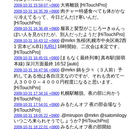
大将離脱 [HiTouchPro]
2009-10-31 15:59:07 +0900
肉チャー特盛食べても体がかな
2009-10-31 16:35:39 +0900
り冷えてるって、今日どんだけ寒いんだ。
[HiTouchPro]
服装と髪型がこじろーきゅんっ
2009-10-31 16:36:49 +0900
ぽい人を見かけたが、別人だったようだ [HiTouchPro]
@mrkn 魚桜(札幌市中央区南2西
2009-10-31 16:43:12 +0900
1 宮本ビルB1)
[URL]
18時開始、二次会は未定です。
[HiTouchPro]
[まもなく最終列車] 真布駅(留萌
2009-10-31 16:45:01 +0900
本線) 深川方面最終 16:52 [auto]
@mrkn 鍋を少々（３人前）予
2009-10-31 16:47:56 +0900
約してある他は各自注文なのですが、それも含めて一
人３０００～４０００円程度になると思います。
[HiTouchPro]
札幌駅離脱。夜の部に向かう
2009-10-31 17:34:16 +0900
[HiTouchPro]
みるたんオフ 夜の部会場なう
2009-10-31 17:54:01 +0900
[HiTouchPro]
.@mirupon @mrkn @satomilogy
2009-10-31 18:05:22 +0900
いつごろ来られそうでしょうか? [HiTouchPro]
みるたんオフ夜の部開始
2009-10-31 18:22:01 +0900