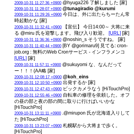
@hyuga226 了解しました [家]
2009-10-31 11:27:36 +0900
@tunagiradio @kurumi
2009-10-31 11:28:07 +0900
今日は、外に出たらちーたん常
2009-10-31 11:29:26 +0900
時起動かな [家]
【宣伝】 今日14:00～ 大将に来
2009-10-31 11:32:41 +0900
る @miru 氏を迎撃します。飛び入り歓迎。
[URL]
[家]
@noshin_s そうですね。 [家]
2009-10-31 11:36:36 +0900
[BY @gorimaru9] 見てる: cron-
2009-10-31 11:40:44 +0900
job.org : 無料のWeb Cronサービス - インフラメンコ
[URL]
[家]
@sukuyomi な、なんだって
2009-10-31 11:57:11 +0900
ー！！！(AA略 [家]
@koh_eins
2009-10-31 12:08:17 +0900
出発するか [家]
2009-10-31 12:10:50 +0900
ビックカメラなう [HiTouchPro]
2009-10-31 12:47:43 +0900
自転車の修理を依頼した。オフ
2009-10-31 12:55:46 +0900
の昼の部と夜の部の間に取りに行けばいいかな
[HiTouchPro]
.@mirupon 氏が北海道入りして
2009-10-31 13:11:11 +0900
た [HiTouchPro]
札幌駅から大将まで歩く。
2009-10-31 13:23:07 +0900
[HiTouchPro]