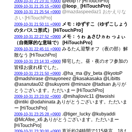
@ebip !? [HiTouchPro]
2009-10-31 21:23:31 +0900
@loop_ [HiTouchPro]
2009-10-31 21:25:15 +0900
@mazdaspeedaz1 おかえりな
2009-10-31 21:25:54 +0900
さい [HiTouchPro]
メモ：ゆずすこ（ゆずこしょう
2009-10-31 21:50:11 +0900
のタバスコ形式） [HiTouchPro]
メモ：ぅゎ ぁさひヵゎ っょぃ
2009-10-31 22:27:52 +0900
（自衛隊的な意味で） [HiTouchPro]
みるたん迎撃オフ（夜の部）解
2009-10-31 22:45:11 +0900
散なう [HiTouchPro]
帰宅した。昼・夜のオフ参加の
2009-10-31 23:14:33 +0900
皆様お疲れ様でした。
.@ha_ma @y_beta @kyotoP
2009-10-31 23:21:50 +0900
@madshirase @mayoneez @kasakasaka @Libitts
@asanutau02 @sukuyomi @minaze @tadsan ありが
とうございます。ただいまー [HiTouchPro]
.@mihajlovic11 @twoishi
2009-10-31 23:23:02 +0900
@intiki @odahinata ありがとうございます。ただいま
ー [HiTouchPro]
.@tiger_lucky @kubyaddi
2009-10-31 23:25:28 +0900
@McAfee_x6 ありがとうございます。ただいまー
[HiTouchPro]
直近約24時間で115発言、18ｆ
2009-10-31 23:30:00 +0900