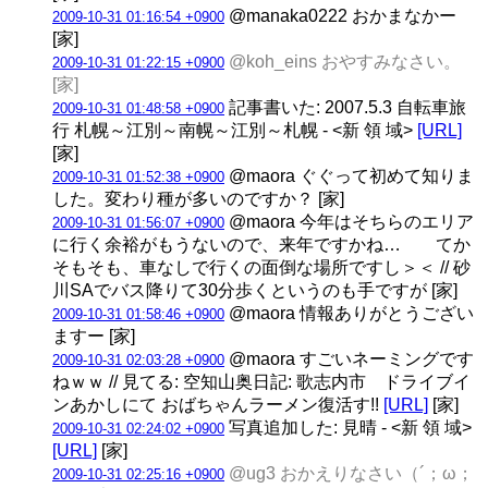
@manaka0222 おかまなかー
2009-10-31 01:16:54 +0900
[家]
@koh_eins おやすみなさい。
2009-10-31 01:22:15 +0900
[家]
記事書いた: 2007.5.3 自転車旅
2009-10-31 01:48:58 +0900
行 札幌～江別～南幌～江別～札幌 - <新 領 域>
[URL]
[家]
@maora ぐぐって初めて知りま
2009-10-31 01:52:38 +0900
した。変わり種が多いのですか？ [家]
@maora 今年はそちらのエリア
2009-10-31 01:56:07 +0900
に行く余裕がもうないので、来年ですかね… てか
そもそも、車なしで行くの面倒な場所ですし＞＜ // 砂
川SAでバス降りて30分歩くというのも手ですが [家]
@maora 情報ありがとうござい
2009-10-31 01:58:46 +0900
ますー [家]
@maora すごいネーミングです
2009-10-31 02:03:28 +0900
ねｗｗ // 見てる: 空知山奥日記: 歌志内市 ドライブイ
ンあかしにて おばちゃんラーメン復活す!!
[URL]
[家]
写真追加した: 見晴 - <新 領 域>
2009-10-31 02:24:02 +0900
[URL]
[家]
@ug3 おかえりなさい（´；ω；
2009-10-31 02:25:16 +0900