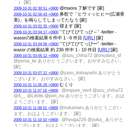
｀） [家]
@maora 了解です [家]
2009-10-31 02:30:51 +0900
鼻歌で「ヒウィッヒヒー(広瀬香
2009-10-31 02:56:43 +0900
美)」を鳴らしてしまってたなう [家]
寝ます [家]
2009-10-31 03:02:35 +0900
"てぴてぴてっぴ～" -twitter -
2009-10-31 03:04:17 +0900
wassrの検索結果 6 件中 1 - 6 件目
[URL]
[家]
"てぴてぴてっぴー" -twitter -
2009-10-31 03:04:58 +0900
wassr の検索結果 約 236 件中 1 - 10 件目
[URL]
[家]
. @azu_chiha72 @onodera_sf
2009-10-31 03:05:12 +0900
@pema_tw ありがとうございます。おやすみなさい。
[家]
@yasu_kobayashi ありがとう
2009-10-31 03:07:22 +0900
ございます。おやすみなさい。 [家]
むくり
2009-10-31 11:05:28 +0900
. @impure_ver4 @azu_chiha72
2009-10-31 11:07:18 +0900
@4__ @Libitts @pon_nu ありがとうございます。おは
ようございます。 [家]
@irukamaru ありがとうござい
2009-10-31 11:08:52 +0900
ます。おはようございます。 [家]
. @hyuga226 @yuka_ ありがと
2009-10-31 11:10:10 +0900
うございます。おはようございます。 [家]