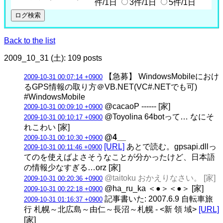
件/1日
3件/1日
5件/1日
Back to the list
2009_10_31 (土): 109 posts
【急募】 WindowsMobileにおけ
2009-10-31 00:07:14 +0900
るGPS情報の取り方＠VB.NET(VC#.NETでも可)
#WindowsMobile
@cacaoP ------ [家]
2009-10-31 00:09:10 +0900
@Toyolina 64botって… なにそ
2009-10-31 00:10:17 +0900
れこわい [家]
@4__
2009-10-31 00:10:30 +0900
[URL]
あとで読む。gpsapi.dllっ
2009-10-31 00:11:46 +0900
てのを使えばよさそうなことが分かったけど、日本語
の情報少なすぎる…orz [家]
@taitoku おかえりなさい。 [家]
2009-10-31 00:20:36 +0900
@ha_ru_ka ＜●＞＜●＞ [家]
2009-10-31 00:22:18 +0900
記事書いた: 2007.6.9 自転車旅
2009-10-31 01:16:37 +0900
行 札幌～北広島～由仁～長沼～札幌 - <新 領 域>
[URL]
[家]