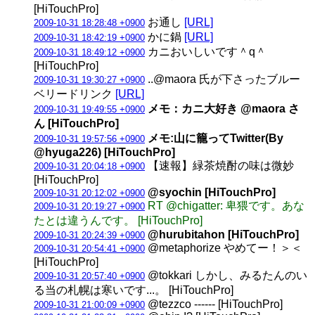
[HiTouchPro]
お通し
[URL]
2009-10-31 18:28:48 +0900
かに鍋
[URL]
2009-10-31 18:42:19 +0900
カニおいしいです＾q＾
2009-10-31 18:49:12 +0900
[HiTouchPro]
..@maora 氏が下さったブルー
2009-10-31 19:30:27 +0900
ベリードリンク
[URL]
メモ：カニ大好き @maora さ
2009-10-31 19:49:55 +0900
ん [HiTouchPro]
メモ:山に籠ってTwitter(By
2009-10-31 19:57:56 +0900
@hyuga226) [HiTouchPro]
【速報】緑茶焼酎の味は微妙
2009-10-31 20:04:18 +0900
[HiTouchPro]
@syochin [HiTouchPro]
2009-10-31 20:12:02 +0900
RT @chigatter: 卑猥です。あな
2009-10-31 20:19:27 +0900
たとは違うんです。 [HiTouchPro]
@hurubitahon [HiTouchPro]
2009-10-31 20:24:39 +0900
@metaphorize やめてー！＞＜
2009-10-31 20:54:41 +0900
[HiTouchPro]
@tokkari しかし、みるたんのい
2009-10-31 20:57:40 +0900
る当の札幌は寒いです...。 [HiTouchPro]
@tezzco ------ [HiTouchPro]
2009-10-31 21:00:09 +0900