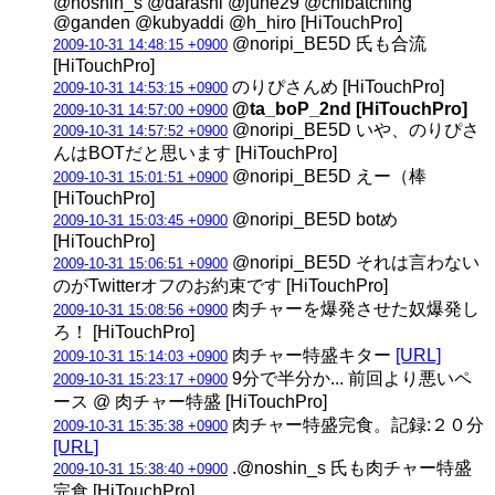
@noshin_s @darashi @june29 @chibatching
@ganden @kubyaddi @h_hiro [HiTouchPro]
@noripi_BE5D 氏も合流
2009-10-31 14:48:15 +0900
[HiTouchPro]
のりぴさんめ [HiTouchPro]
2009-10-31 14:53:15 +0900
@ta_boP_2nd [HiTouchPro]
2009-10-31 14:57:00 +0900
@noripi_BE5D いや、のりぴさ
2009-10-31 14:57:52 +0900
んはBOTだと思います [HiTouchPro]
@noripi_BE5D えー（棒
2009-10-31 15:01:51 +0900
[HiTouchPro]
@noripi_BE5D botめ
2009-10-31 15:03:45 +0900
[HiTouchPro]
@noripi_BE5D それは言わない
2009-10-31 15:06:51 +0900
のがTwitterオフのお約束です [HiTouchPro]
肉チャーを爆発させた奴爆発し
2009-10-31 15:08:56 +0900
ろ！ [HiTouchPro]
肉チャー特盛キター
[URL]
2009-10-31 15:14:03 +0900
9分で半分か... 前回より悪いペ
2009-10-31 15:23:17 +0900
ース @ 肉チャー特盛 [HiTouchPro]
肉チャー特盛完食。記録:２０分
2009-10-31 15:35:38 +0900
[URL]
.@noshin_s 氏も肉チャー特盛
2009-10-31 15:38:40 +0900
完食 [HiTouchPro]