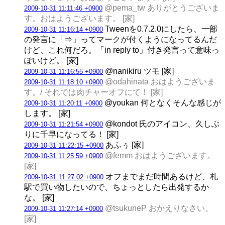
@pema_tw ありがとうございま
2009-10-31 11:11:46 +0900
す。おはようございます。 [家]
Tweenを0.7.2.0にしたら、一部
2009-10-31 11:16:14 +0900
の発言に「⇒」ってマークが付くようになってるんだ
けど、これ何だろ。「in reply to」付き発言って意味っ
ぽいけど。 [家]
@nanikiru ツモ [家]
2009-10-31 11:16:55 +0900
@odahinata おはようございま
2009-10-31 11:18:10 +0900
す。/ それでは肉チャーオフにて！ [家]
@youkan 何となくそんな感じが
2009-10-31 11:20:11 +0900
します。 [家]
@kondot 氏のアイコン、久しぶ
2009-10-31 11:21:54 +0900
りに千早になってる！ [家]
あふぅ [家]
2009-10-31 11:22:15 +0900
@femm おはようございます。
2009-10-31 11:25:59 +0900
[家]
オフまでまだ時間あるけど、札
2009-10-31 11:27:02 +0900
駅で買い物したいので、ちょっとしたら出発するか
な。 [家]
@tsukuneP おかえりなさい。
2009-10-31 11:27:14 +0900
[家]