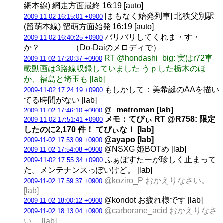
網本線) 網走方面最終 16:19 [auto]
[まもなく始発列車] 北秩父別駅
2009-11-02 16:15:01 +0900
(留萌本線) 留萌方面始発 16:19 [auto]
バリバリしてくれま・す・
2009-11-02 16:40:25 +0900
か？ （Do-Daiのメロディで）
RT @hondashi_big: 実はr72車
2009-11-02 17:20:37 +0900
載動画は3路線収録していました うｐした栃木のほ
か、福島と埼玉も [lab]
もしかして：美希誕のAAを描い
2009-11-02 17:24:19 +0900
てる時間がない [lab]
@_metroman [lab]
2009-11-02 17:46:10 +0900
メモ：てぴぃ RT @R758: 限定
2009-11-02 17:51:41 +0900
したのに2,170 件！ てぴぃな！ [lab]
@ayapo [lab]
2009-11-02 17:53:09 +0900
@NSXG 姫BOTめ [lab]
2009-11-02 17:54:08 +0900
ふぁぼすたーが珍しく止まって
2009-11-02 17:55:34 +0900
た。メンテナンスっぽいけど。 [lab]
@koziro_P おかえりなさい。
2009-11-02 17:59:37 +0900
[lab]
@kondot お疲れ様です [lab]
2009-11-02 18:00:12 +0900
@carborane_acid おかえりなさ
2009-11-02 18:13:04 +0900
い。 [lab]