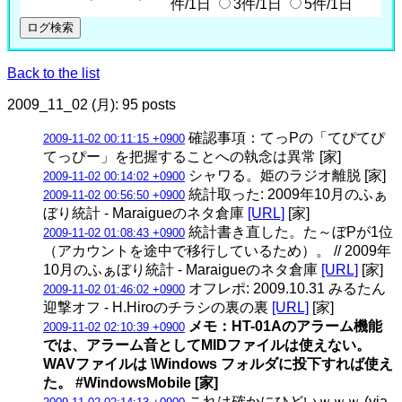
件/1日
3件/1日
5件/1日
Back to the list
2009_11_02 (月): 95 posts
確認事項：てっPの「てぴてぴ
2009-11-02 00:11:15 +0900
てっぴー」を把握することへの執念は異常 [家]
シャワる。姫のラジオ離脱 [家]
2009-11-02 00:14:02 +0900
統計取った: 2009年10月のふぁ
2009-11-02 00:56:50 +0900
ぼり統計 - Maraigueのネタ倉庫
[URL]
[家]
統計書き直した。た～ぼPが1位
2009-11-02 01:08:43 +0900
（アカウントを途中で移行しているため）。 // 2009年
10月のふぁぼり統計 - Maraigueのネタ倉庫
[URL]
[家]
オフレポ: 2009.10.31 みるたん
2009-11-02 01:46:02 +0900
迎撃オフ - H.Hiroのチラシの裏の裏
[URL]
[家]
メモ：HT-01Aのアラーム機能
2009-11-02 02:10:39 +0900
では、アラーム音としてMIDファイルは使えない。
WAVファイルは \Windows フォルダに投下すれば使え
た。 #WindowsMobile [家]
これは確かにひどいｗｗｗ (via