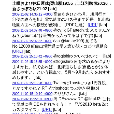
土曜および休日運休]栗山駅19:55→上江別踏切20:36→
新さっぽろ駅21:02 [lab]
高速あさひかわ号、旭川行き一
2009-11-02 14:35:12 +0900
部便の終点を旭川電気軌道のバス停まで延長、旭山動
物園方面への接続が便利に 【PDF注意】
[URL]
[lab]
@cv_k GPartedで出来ませんか
2009-11-02 14:37:48 +0900
ね？(Ubuntuには最初から入ってるはずです) [lab]
(via @taetae109) 見てる:
2009-11-02 15:02:32 +0900
No.12008 紅白出場辞退に学ぶ言い訳 - コピペ運動会
[URL]
[lab]
@togishiro おいでおいでー [lab]
2009-11-02 15:10:42 +0900
@togishiro 何を求めるかにより
2009-11-02 15:15:55 +0900
ますかね。私であれば、北海道らしさ(自然とか)を体
感しやすい、という観点で、5月〜9月あたりをおすす
めします。 [lab]
Twitterは1postにつき1円課税、
2009-11-02 15:16:28 +0900
とかですかね？ RT @tripshots: つぶやき税 [lab]
のりぴさん… [lab]
2009-11-02 15:19:10 +0900
痛IDEwwww RT @finalJ2: これ
2009-11-02 15:22:07 +0900
で簡単に痛IDEを作れちゃう！？ 「VS2010 beta 2の
カスタマイズ」
[URL]
[lab]