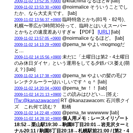
@kitachina なるほどw [lab]
2009-11-02 13:52:35 +0900
@noirmalice そういうことでし
2009-11-02 13:53:30 +0900
たか、なら大丈夫です。 [lab]
臨時特急とかち(81号・82号)、
2009-11-02 13:56:37 +0900
札幌〜帯広が3時間30分って、臨時とはいえスーパー
とかちとの速度差ありすぎｗ 【PDF】
[URL]
[lab]
@noirmalice なるほど。 [lab]
2009-11-02 13:57:05 +0900
@pema_tw やよいmogmogだ
2009-11-02 14:13:29 +0900
と…
未だに「土曜日は第2・4土曜日
2009-11-02 14:15:56 +0900
のみ休日ダイヤ」という運用をしてる夕鉄バス萎え(萌
え？) [lab]
@pema_tw やよいの髪の毛(フ
2009-11-02 14:17:38 +0900
レンチクルーラー)おいしいです＾ｑ＾ [lab]
@pema_tw ！！ [lab]
2009-11-02 14:20:04 +0900
この読みはひどい… [答え:
2009-11-02 14:21:13 +0900
[Tw:@kanazawacom]
RT @kanazawacom: 石川県クイ
ズ これ何て読む？ 動橋
@pema_tw wwwwww [lab]
2009-11-02 14:22:48 +0900
個人用メモ：レースイリゾート
2009-11-02 14:28:10 +0900
18:52→栗山駅19:30→駒園8丁目20:01→岩見沢ターミ
ナル20:11 / 駒園8丁目20:18→札幌駅前21:00 / [第2・4