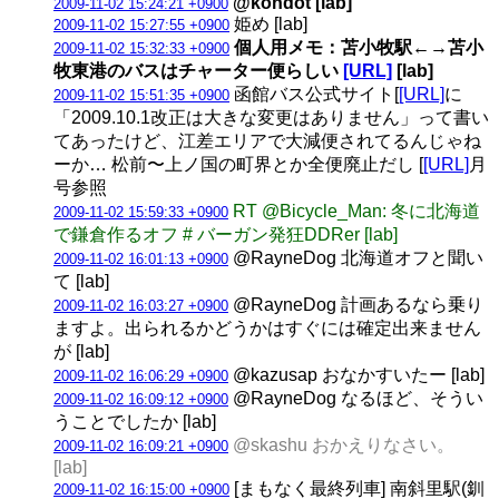
@kondot [lab]
2009-11-02 15:24:21 +0900
姫め [lab]
2009-11-02 15:27:55 +0900
個人用メモ：苫小牧駅←→苫小
2009-11-02 15:32:33 +0900
牧東港のバスはチャーター便らしい
[URL]
[lab]
函館バス公式サイト[
[URL]
に
2009-11-02 15:51:35 +0900
「2009.10.1改正は大きな変更はありません」って書い
てあったけど、江差エリアで大減便されてるんじゃね
ーか… 松前〜上ノ国の町界とか全便廃止だし [
[URL]
月
号参照
RT @Bicycle_Man: 冬に北海道
2009-11-02 15:59:33 +0900
で鎌倉作るオフ # バーガン発狂DDRer [lab]
@RayneDog 北海道オフと聞い
2009-11-02 16:01:13 +0900
て [lab]
@RayneDog 計画あるなら乗り
2009-11-02 16:03:27 +0900
ますよ。出られるかどうかはすぐには確定出来ません
が [lab]
@kazusap おなかすいたー [lab]
2009-11-02 16:06:29 +0900
@RayneDog なるほど、そうい
2009-11-02 16:09:12 +0900
うことでしたか [lab]
@skashu おかえりなさい。
2009-11-02 16:09:21 +0900
[lab]
[まもなく最終列車] 南斜里駅(釧
2009-11-02 16:15:00 +0900