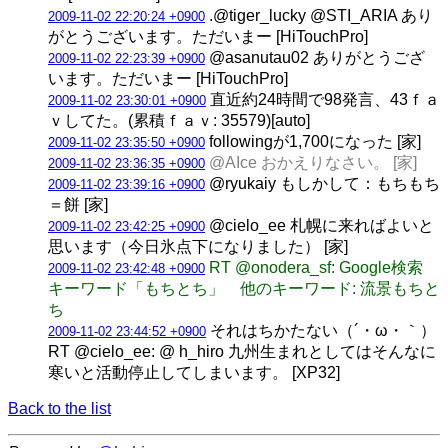
.@tiger_lucky @STI_ARIA あり
2009-11-02 22:20:24 +0900
がとうございます。ただいまー [HiTouchPro]
@asanutau02 ありがとうござ
2009-11-02 22:23:39 +0900
います。ただいまー [HiTouchPro]
直近約24時間で98発言、43ｆａ
2009-11-02 23:30:01 +0900
ｖしてた。(累積ｆａｖ: 35579)[auto]
followingが1,700になった [家]
2009-11-02 23:35:50 +0900
@AIce おかえりなさい。 [家]
2009-11-02 23:36:35 +0900
@ryukaiy もしかして：もちもち
2009-11-02 23:39:16 +0900
＝餅 [家]
@cielo_ee 札幌に来ればよいと
2009-11-02 23:42:25 +0900
思います（今日氷点下になりました） [家]
RT @onodera_sf: Google検索
2009-11-02 23:42:48 +0900
キーワード「もちとち」 他のキーワード: 流景もちと
ち
それはちかたない（´・ω・｀）
2009-11-02 23:44:52 +0900
RT @cielo_ee: @ h_hiro 九州生まれとしてはそんなに
寒いと活動停止してしまいます。 [XP32]
Back to the list