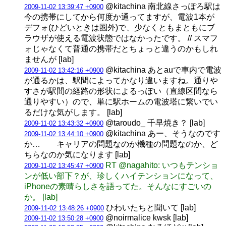
@kitachina 南北線さっぽろ駅は
2009-11-02 13:39:47 +0900
今の携帯にしてから何度か通ってますが、電波1本が
デフォ(ひどいときは圏外)で、少なくともまともにブ
ラウザが使える電波状態ではなかったです。 // スマフ
ォじゃなくて普通の携帯だとちょっと違うのかもしれ
ませんが [lab]
@kitachina あとauで車内で電波
2009-11-02 13:42:16 +0900
が通るかは、駅間によってかなり違いますね。通りや
すさが駅間の経路の形状によるっぽい（直線区間なら
通りやすい）ので、単に駅ホームの電波塔に繋いでい
るだけな気がします。 [lab]
@taroudo_ 千早焼き？ [lab]
2009-11-02 13:43:32 +0900
@kitachina あー、そうなのです
2009-11-02 13:44:10 +0900
か… キャリアの問題なのか機種の問題なのか、ど
ちらなのか気になります [lab]
RT @nagahito: いつもテンショ
2009-11-02 13:45:47 +0900
ンが低い部下？が、珍しくハイテンションになって、
iPhoneの素晴らしさを語ってた。そんなにすごいの
か。 [lab]
ひわいたちと聞いて [lab]
2009-11-02 13:48:26 +0900
@noirmalice kwsk [lab]
2009-11-02 13:50:28 +0900