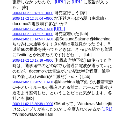
更新しなかったので、
[URL]
と
[URL]
に広告が入っ
た。 [家]
研究室行こう [家]
2009-11-02 11:48:01 +0900
地下鉄さっぽろ駅（南北線）、
2009-11-02 12:39:04 +0900
docomoの電波弱すぎないか?
[URL]
2009-11-02 12:54:26 +0900
研究室着いた [lab]
2009-11-02 13:13:57 +0900
.@SetsunaSakune @kitachina
2009-11-02 13:14:54 +0900
ちなみに大通駅やすすきの駅は電波良かったです。//
以前auの携帯を使ってたときは、さっぽろ駅でも普通
にTwitterとか出来たのですけどね…。 [lab]
[札幌市営地下鉄] au使ってた当
2009-11-02 13:17:19 +0900
時は、通学途中のどの駅でも普通に電波が通っていた
のだが、docomoでは電波がいい駅は半分程度。通学
時の楽しみ(Twitter)が半減だ(´・ω・`) [lab]
@kitachina 地下鉄での携帯電源
2009-11-02 13:28:51 +0900
OFFというルールが導入される前に、ホームで電波が
通るよう整備した、ということだった気がします。各
社とも [lab]
GMailって、Windows Mobile向
2009-11-02 13:30:38 +0900
け公式アプリがあったのか… 今度入れてみるか
[URL]
#WindowsMobile [lab]