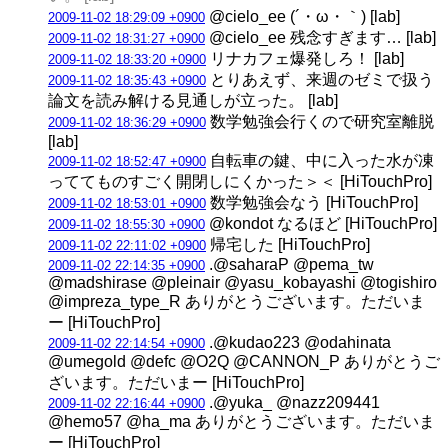
@cielo_ee (´・ω・｀) [lab]
2009-11-02 18:29:09 +0900
@cielo_ee 残念すぎます… [lab]
2009-11-02 18:31:27 +0900
リナカフェ爆発しろ！ [lab]
2009-11-02 18:33:20 +0900
とりあえず、来週のゼミで扱う
2009-11-02 18:35:43 +0900
論文を読み解ける見通しが立った。 [lab]
数学勉強会行くので研究室離脱
2009-11-02 18:36:29 +0900
[lab]
自転車の鍵、中に入った水が凍
2009-11-02 18:52:47 +0900
っててものすごく開閉しにくかった＞＜ [HiTouchPro]
数学勉強会なう [HiTouchPro]
2009-11-02 18:53:01 +0900
@kondot なるほど [HiTouchPro]
2009-11-02 18:55:30 +0900
帰宅した [HiTouchPro]
2009-11-02 22:11:02 +0900
.@saharaP @pema_tw
2009-11-02 22:14:35 +0900
@madshirase @pleinair @yasu_kobayashi @togishiro
@impreza_type_R ありがとうございます。ただいま
ー [HiTouchPro]
.@kudao223 @odahinata
2009-11-02 22:14:54 +0900
@umegold @defc @O2Q @CANNON_P ありがとうご
ざいます。ただいまー [HiTouchPro]
.@yuka_ @nazz209441
2009-11-02 22:16:44 +0900
@hemo57 @ha_ma ありがとうございます。ただいま
ー [HiTouchPro]