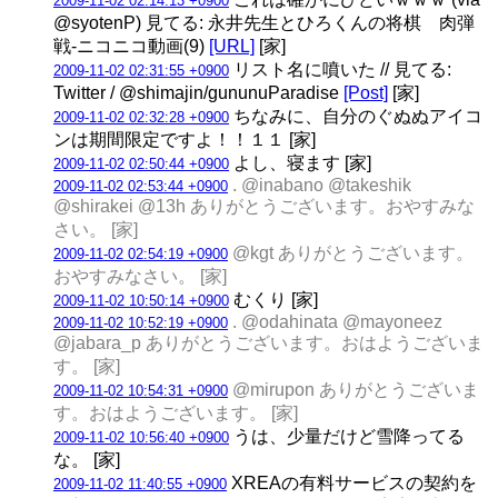
2009-11-02 02:14:13 +0900
@syotenP) 見てる: 永井先生とひろくんの将棋 肉弾
戦‐ニコニコ動画(9)
[URL]
[家]
リスト名に噴いた // 見てる:
2009-11-02 02:31:55 +0900
Twitter / @shimajin/gununuParadise
[Post]
[家]
ちなみに、自分のぐぬぬアイコ
2009-11-02 02:32:28 +0900
ンは期間限定ですよ！！１１ [家]
よし、寝ます [家]
2009-11-02 02:50:44 +0900
. @inabano @takeshik
2009-11-02 02:53:44 +0900
@shirakei @13h ありがとうございます。おやすみな
さい。 [家]
@kgt ありがとうございます。
2009-11-02 02:54:19 +0900
おやすみなさい。 [家]
むくり [家]
2009-11-02 10:50:14 +0900
. @odahinata @mayoneez
2009-11-02 10:52:19 +0900
@jabara_p ありがとうございます。おはようございま
す。 [家]
@mirupon ありがとうございま
2009-11-02 10:54:31 +0900
す。おはようございます。 [家]
うは、少量だけど雪降ってる
2009-11-02 10:56:40 +0900
な。 [家]
XREAの有料サービスの契約を
2009-11-02 11:40:55 +0900