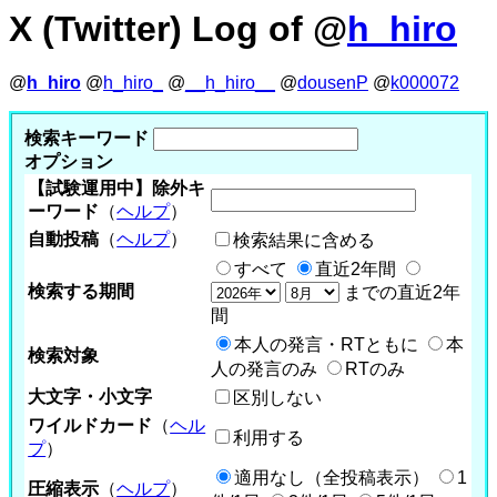
X (Twitter) Log of @
h_hiro
@
h_hiro
@
h_hiro_
@
__h_hiro__
@
dousenP
@
k000072
検索キーワード
オプション
【試験運用中】除外キ
ーワード
（
ヘルプ
）
自動投稿
（
ヘルプ
）
検索結果に含める
すべて
直近2年間
検索する期間
までの直近2年
間
本人の発言・RTともに
本
検索対象
人の発言のみ
RTのみ
大文字・小文字
区別しない
ワイルドカード
（
ヘル
利用する
プ
）
適用なし（全投稿表示）
1
圧縮表示
（
ヘルプ
）