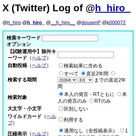
X (Twitter) Log of @
h_hiro_
@
h_hiro
@
h_hiro_
@
__h_hiro__
@
dousenP
@
k000072
検索キーワード
オプション
【試験運用中】除外キ
ーワード
（
ヘルプ
）
自動投稿
（
ヘルプ
）
検索結果に含める
すべて
直近2年間
検索する期間
までの直近2年
間
本人の発言・RTともに
本
検索対象
人の発言のみ
RTのみ
大文字・小文字
区別しない
ワイルドカード
（
ヘル
利用する
プ
）
適用なし（全投稿表示）
1
圧縮表示
（
ヘルプ
）