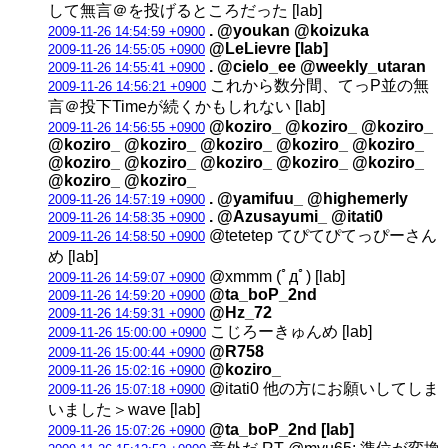
して無言＠を投げるところだった [lab]
. @youkan @koizuka
2009-11-26 14:54:59 +0900
@LeLievre [lab]
2009-11-26 14:55:05 +0900
. @cielo_ee @weekly_utaran
2009-11-26 14:55:41 +0900
これから数分間、てっP並の無
2009-11-26 14:56:21 +0900
言＠投下Timeが続くかもしれない [lab]
@koziro_ @koziro_ @koziro_
2009-11-26 14:56:55 +0900
@koziro_ @koziro_ @koziro_ @koziro_ @koziro_
@koziro_ @koziro_ @koziro_ @koziro_ @koziro_
@koziro_ @koziro_
. @yamifuu_ @highemerly
2009-11-26 14:57:19 +0900
. @Azusayumi_ @itati0
2009-11-26 14:58:35 +0900
@tetetep てぴてぴてっぴーさん
2009-11-26 14:58:50 +0900
め [lab]
@xmmm (ﾟдﾟ) [lab]
2009-11-26 14:59:07 +0900
@ta_boP_2nd
2009-11-26 14:59:20 +0900
@Hz_72
2009-11-26 14:59:31 +0900
こじろーきゅんめ [lab]
2009-11-26 15:00:00 +0900
@R758
2009-11-26 15:00:44 +0900
@koziro_
2009-11-26 15:02:16 +0900
@itati0 他の方にお願いしてしま
2009-11-26 15:07:18 +0900
いました＞wave [lab]
@ta_boP_2nd [lab]
2009-11-26 15:07:26 +0900