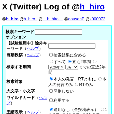
X (Twitter) Log of @
h_hiro
@
h_hiro
@
h_hiro_
@
__h_hiro__
@
dousenP
@
k000072
検索キーワード
オプション
【試験運用中】除外キ
ーワード
（
ヘルプ
）
自動投稿
（
ヘルプ
）
検索結果に含める
すべて
直近2年間
検索する期間
までの直近2年
間
本人の発言・RTともに
本
検索対象
人の発言のみ
RTのみ
大文字・小文字
区別しない
ワイルドカード
（
ヘル
利用する
プ
）
適用なし（全投稿表示）
1
圧縮表示
（
ヘルプ
）