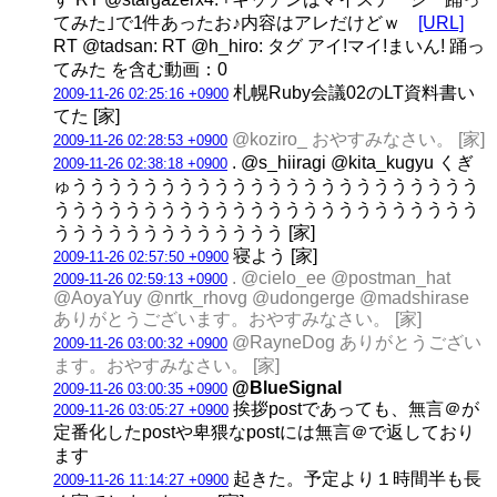
てみた｣で1件あったお♪内容はアレだけどｗ
[URL]
RT @tadsan: RT @h_hiro: タグ アイ!マイ!まいん! 踊っ
てみた を含む動画：0
札幌Ruby会議02のLT資料書い
2009-11-26 02:25:16 +0900
てた [家]
@koziro_ おやすみなさい。 [家]
2009-11-26 02:28:53 +0900
. @s_hiiragi @kita_kugyu くぎ
2009-11-26 02:38:18 +0900
ゅううううううううううううううううううううううう
うううううううううううううううううううううううう
ううううううううううううう [家]
寝よう [家]
2009-11-26 02:57:50 +0900
. @cielo_ee @postman_hat
2009-11-26 02:59:13 +0900
@AoyaYuy @nrtk_rhovg @udongerge @madshirase
ありがとうございます。おやすみなさい。 [家]
@RayneDog ありがとうござい
2009-11-26 03:00:32 +0900
ます。おやすみなさい。 [家]
@BlueSignal
2009-11-26 03:00:35 +0900
挨拶postであっても、無言＠が
2009-11-26 03:05:27 +0900
定番化したpostや卑猥なpostには無言＠で返しており
ます
起きた。予定より１時間半も長
2009-11-26 11:14:27 +0900