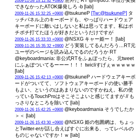
意外だ RT @myu65: 準位が変換
2009-11-26 15:12:52 +0900
できなかったATOK爆発しろ -b [lab]
@tsukuneP
[Tw:@tsukuneP]
タ
2009-11-26 15:32:25 +0900
ッチパネル上のキーボードも、やっぱりハードウェア
キーボードに敵いはしないと私は思ってます。私はポ
チポチ打てたほうが好きだというだけですが
@NSXG キャー姫ー！ [lab]
2009-11-26 15:33:33 +0900
どう実装してるんだろう…RT元
2009-11-26 15:35:32 +0900
ユーザのページを読み込んでるのだろうか RT
@keyboardmania: 非公式RTをふぁぼったら、元tweet
にふぁぼついてるーーー！！！ twicliすげぇｗｗｗｗｗ
[lab]
@tsukuneP ハードウェアキーボ
2009-11-26 15:42:13 +0900
ードがついてて、ソフトウェアキーボードの使い勝手
もよい、というのはあまりないのですかねえ。私の使
っているTouchProはそこそこよいと感じてますが // も
っさりなところを除いて [lab]
@keyboardmania そうでしたか
2009-11-26 15:42:25 +0900
＞＜ [lab]
@NSXG 姫の包囲網は、ちょっ
2009-11-26 15:43:30 +0900
とTwitter-erが話し合えばすぐに出来る、ってレベルの
ものじゃないですか！ｗ [lab]