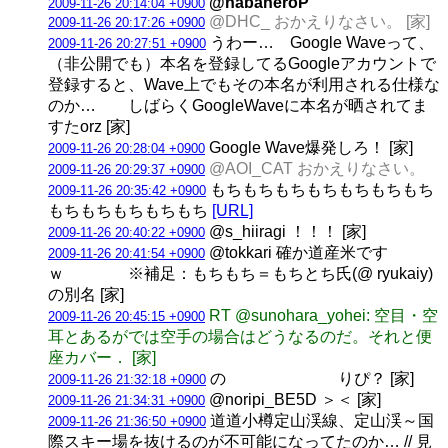
@habaneroP
2009-11-26 20:14:04 +0900
@DHC_ おかえりなさい。 [家]
2009-11-26 20:17:26 +0900
うわー… Google Waveって、
2009-11-26 20:27:51 +0900
（非公開でも）本名を登録してるGoogleアカウントで
登録すると、Wave上でもその本名が利用される仕様な
のか… しばらくGoogleWaveに本名が晒されてま
すたorz [家]
Google Wave爆発しろ！ [家]
2009-11-26 20:28:04 +0900
@AOI_CAT おかえりなさい。
2009-11-26 20:29:37 +0900
もちもちもちもちもちもちもち
2009-11-26 20:35:42 +0900
もちもちもちもちもち
[URL]
@s_hiiragi ！！！ [家]
2009-11-26 20:40:22 +0900
@tokkari 確か道産米です
2009-11-26 20:41:54 +0900
ｗ ※補足：もちもち＝もちとち氏(@ ryukaiy)
の別名 [家]
RT @sunohara_yohei: 空目・空
2009-11-26 20:45:15 +0900
耳とあるがでは空手の場合はどうなるのだ。それと便
座カバー． [家]
の りぴ？ [家]
2009-11-26 21:32:18 +0900
@noripi_BE5D ＞＜ [家]
2009-11-26 21:34:31 +0900
道道小樽定山渓線、定山渓～国
2009-11-26 21:36:50 +0900
際スキー場を抜けるのが不可能になってたのか… // 見