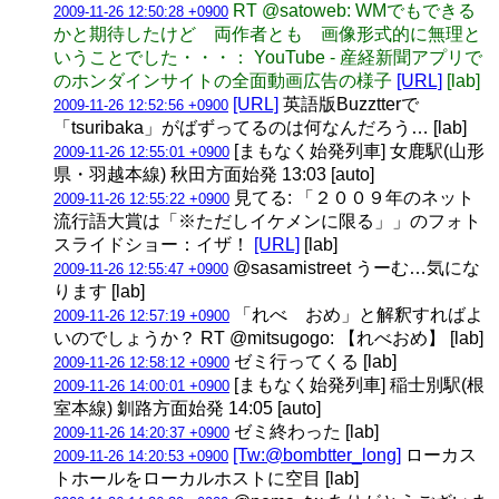
RT @satoweb: WMでもできる
2009-11-26 12:50:28 +0900
かと期待したけど 両作者とも 画像形式的に無理と
いうことでした・・・： YouTube - 産経新聞アプリで
のホンダインサイトの全面動画広告の様子
[URL]
[lab]
[URL]
英語版Buzztterで
2009-11-26 12:52:56 +0900
「tsuribaka」がばずってるのは何なんだろう… [lab]
[まもなく始発列車] 女鹿駅(山形
2009-11-26 12:55:01 +0900
県・羽越本線) 秋田方面始発 13:03 [auto]
見てる: 「２００９年のネット
2009-11-26 12:55:22 +0900
流行語大賞は「※ただしイケメンに限る」」のフォト
スライドショー：イザ！
[URL]
[lab]
@sasamistreet うーむ…気にな
2009-11-26 12:55:47 +0900
ります [lab]
「れべ おめ」と解釈すればよ
2009-11-26 12:57:19 +0900
いのでしょうか？ RT @mitsugogo: 【れべおめ】 [lab]
ゼミ行ってくる [lab]
2009-11-26 12:58:12 +0900
[まもなく始発列車] 稲士別駅(根
2009-11-26 14:00:01 +0900
室本線) 釧路方面始発 14:05 [auto]
ゼミ終わった [lab]
2009-11-26 14:20:37 +0900
[Tw:@bombtter_long]
ローカス
2009-11-26 14:20:53 +0900
トホールをローカルホストに空目 [lab]