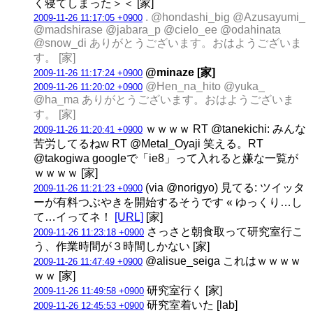
く寝てしまった＞＜ [家]
. @hondashi_big @Azusayumi_
2009-11-26 11:17:05 +0900
@madshirase @jabara_p @cielo_ee @odahinata
@snow_di ありがとうございます。おはようございま
す。 [家]
@minaze [家]
2009-11-26 11:17:24 +0900
@Hen_na_hito @yuka_
2009-11-26 11:20:02 +0900
@ha_ma ありがとうございます。おはようございま
す。 [家]
ｗｗｗｗ RT @tanekichi: みんな
2009-11-26 11:20:41 +0900
苦労してるねw RT @Metal_Oyaji 笑える。RT
@takogiwa googleで「ie8」って入れると嫌な一覧が
ｗｗｗｗ [家]
(via @norigyo) 見てる: ツイッタ
2009-11-26 11:21:23 +0900
ーが有料つぶやきを開始するそうです « ゆっくり…し
て…イってネ！
[URL]
[家]
さっさと朝食取って研究室行こ
2009-11-26 11:23:18 +0900
う、作業時間が３時間しかない [家]
@alisue_seiga これはｗｗｗｗ
2009-11-26 11:47:49 +0900
ｗｗ [家]
研究室行く [家]
2009-11-26 11:49:58 +0900
研究室着いた [lab]
2009-11-26 12:45:53 +0900