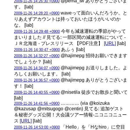
@pema_tw ありがとうございま
2009-11-26 14:26:30 +0900
す。 [lab]
waveって面白いんだろうか。と
2009-11-26 14:28:20 +0900
りあえずアカウントは持っておいたほうがいいのか
な。 [lab]
今年も減速運転の季節がやって
2009-11-26 14:29:48 +0900
まいりました // 見てる: 一部区間の減速運転について -
ＪＲ北海道 - プレスリリース 【PDF注意】
[URL]
[lab]
あふぅ [lab]
2009-11-26 14:30:47 +0900
@hajimepg 招待お願いできます
2009-11-26 14:32:27 +0900
でしょうか？ [lab]
@hajimepg お送りしました。よ
2009-11-26 14:34:07 +0900
ろしくお願いします。 [lab]
@hajimepg ありがとうございま
2009-11-26 14:36:57 +0900
す！ [lab]
@nisetila 徒歩でお散歩と聞いて
2009-11-26 14:40:55 +0900
[lab]
………… (via @koizuka
2009-11-26 14:41:56 +0900
@kazusap @mitsugogo @centin) 見てる: 追加ゲスト
＆秘密グッズ公開！大会議ツアー情報‐ニコニコニュー
ス
[URL]
[lab]
「Hello」を「Hなhiro」に空目
2009-11-26 14:53:00 +0900