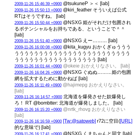
@tsukuneP ＞＜ [lab]
2009-11-26 15:46:39 +0900
@kiri_feather そういえば公式
2009-11-26 15:50:13 +0900
RTはそうですね。 [lab]
@NSXG 姫がそれだけ包囲され
2009-11-26 15:50:44 +0900
るポテンシャルをお持ちである、ということで＾＾
[lab]
@NSXG えー……… [lab]
2009-11-26 15:51:40 +0900
@kita_kugyu おかくぎゅううう
2009-11-26 16:00:08 +0900
うううううううううううううううううううううううう
ううううううううううううううううう [lab]
@okeie おかえりなさい。 [lab]
2009-11-26 16:01:44 +0900
@NSXG ぐぬぬ………姫の包囲
2009-11-26 16:04:26 +0900
網を拡大するために動かねば [lab]
@hajimepg おかえりなさい。
2009-11-26 16:11:49 +0900
[lab]
北海道を爆発させた奴爆発し
2009-11-26 16:14:57 +0900
ろ！ RT @bombtter: 北海道が爆発しました。 [lab]
@nrtk_rhovg おかえりなさい
2009-11-26 16:15:20 +0900
[lab]
[Tw:@satoweb]
r72に空目(
[URL]
2009-11-26 16:16:59 +0900
的な意味で) [lab]
@NSXG くまちゃんと同文 [lab]
2009-11-26 16:17:41 +0900