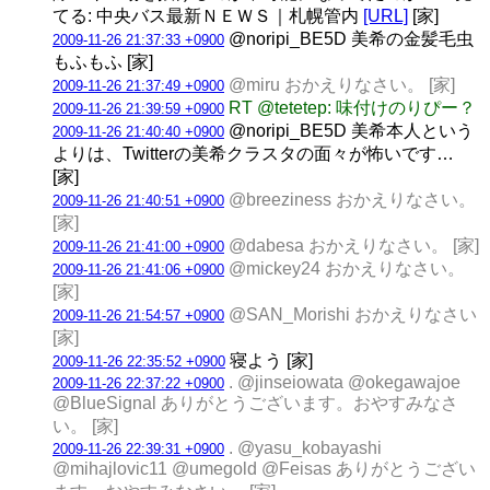
てる: 中央バス最新ＮＥＷＳ｜札幌管内
[URL]
[家]
@noripi_BE5D 美希の金髪毛虫
2009-11-26 21:37:33 +0900
もふもふ [家]
@miru おかえりなさい。 [家]
2009-11-26 21:37:49 +0900
RT @tetetep: 味付けのりぴー？
2009-11-26 21:39:59 +0900
@noripi_BE5D 美希本人という
2009-11-26 21:40:40 +0900
よりは、Twitterの美希クラスタの面々が怖いです…
[家]
@breeziness おかえりなさい。
2009-11-26 21:40:51 +0900
[家]
@dabesa おかえりなさい。 [家]
2009-11-26 21:41:00 +0900
@mickey24 おかえりなさい。
2009-11-26 21:41:06 +0900
[家]
@SAN_Morishi おかえりなさい
2009-11-26 21:54:57 +0900
[家]
寝よう [家]
2009-11-26 22:35:52 +0900
. @jinseiowata @okegawajoe
2009-11-26 22:37:22 +0900
@BlueSignal ありがとうございます。おやすみなさ
い。 [家]
. @yasu_kobayashi
2009-11-26 22:39:31 +0900
@mihajlovic11 @umegold @Feisas ありがとうござい