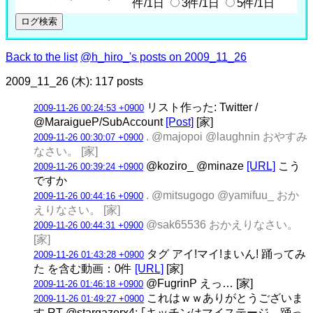
件/1日
3件/1日
5件/1日
Back to the list
@h_hiro_'s posts on 2009_11_26
2009_11_26 (木): 117 posts
リスト作った: Twitter /
2009-11-26 00:24:53 +0900
@MaraigueP/SubAccount
[Post]
[家]
. @majopoi @laughnin おやすみ
2009-11-26 00:30:07 +0900
なさい。 [家]
@koziro_ @minaze
[URL]
こう
2009-11-26 00:39:24 +0900
ですか
. @mitsugogo @yamifuu_ おか
2009-11-26 00:44:16 +0900
えりなさい。 [家]
@sak65536 おかえりなさい。
2009-11-26 00:44:31 +0900
[家]
タグ アイ!マイ!まいん! 踊ってみ
2009-11-26 01:43:28 +0900
た を含む動画：0件
[URL]
[家]
@FugrinP えっ… [家]
2009-11-26 01:46:18 +0900
これはｗｗありがとうございま
2009-11-26 01:49:27 +0900
す RT @stargazerx4: ｢キッチンはマイステージ 踊っ