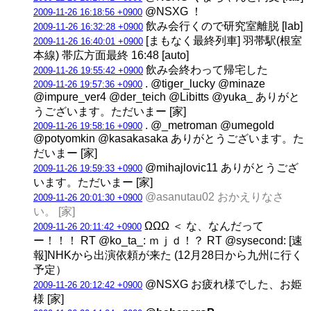
@NSXG ！
2009-11-26 16:18:56 +0900
飲み会行くので研究室離脱 [lab]
2009-11-26 16:32:28 +0900
[まもなく最終列車] 羽帯駅(根室
2009-11-26 16:40:01 +0900
本線) 帯広方面最終 16:48 [auto]
飲み会終わって帰宅した
2009-11-26 19:55:42 +0900
. @tiger_lucky @minaze
2009-11-26 19:57:36 +0900
@impure_ver4 @der_teich @Libitts @yuka_ ありがと
うございます。ただいまー [家]
. @_metroman @umegold
2009-11-26 19:58:16 +0900
@potyomkin @kasakasaka ありがとうございます。た
だいまー [家]
@mihajlovic11 ありがとうござ
2009-11-26 19:59:33 +0900
います。ただいまー [家]
@asanutau02 おかえりなさ
2009-11-26 20:01:30 +0900
い。 [家]
ΩΩΩ ＜ な、なんだって
2009-11-26 20:11:42 +0900
ー！！！ RT @ko_ta_: ｍｊｄ！？ RT @sysecond: [速
報]NHKから出演依頼が来た (12月28日から九州に行く
予定）
@NSXG お疲れ様でした、お姫
2009-11-26 20:12:42 +0900
様 [家]