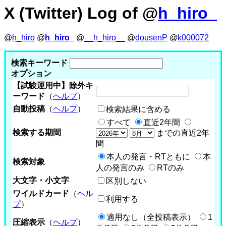
X (Twitter) Log of @
h_hiro_
@
h_hiro
@
h_hiro_
@
__h_hiro__
@
dousenP
@
k000072
検索キーワード
オプション
【試験運用中】除外キ
ーワード
（
ヘルプ
）
自動投稿
（
ヘルプ
）
検索結果に含める
すべて
直近2年間
検索する期間
までの直近2年
間
本人の発言・RTともに
本
検索対象
人の発言のみ
RTのみ
大文字・小文字
区別しない
ワイルドカード
（
ヘル
利用する
プ
）
適用なし（全投稿表示）
1
圧縮表示
（
ヘルプ
）