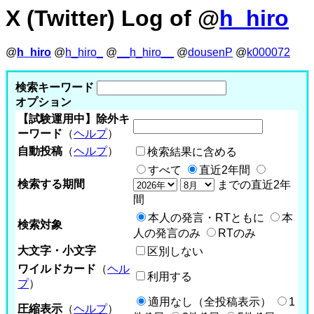
X (Twitter) Log of @
h_hiro
@
h_hiro
@
h_hiro_
@
__h_hiro__
@
dousenP
@
k000072
検索キーワード
オプション
【試験運用中】除外キ
ーワード
（
ヘルプ
）
自動投稿
（
ヘルプ
）
検索結果に含める
すべて
直近2年間
検索する期間
までの直近2年
間
本人の発言・RTともに
本
検索対象
人の発言のみ
RTのみ
大文字・小文字
区別しない
ワイルドカード
（
ヘル
利用する
プ
）
適用なし（全投稿表示）
1
圧縮表示
（
ヘルプ
）