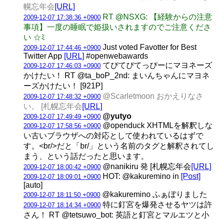
幌忘年会
[URL]
RT @NSXG: 【経験からの注意
2009-12-07 17:38:36 +0900
事項】一度の睡眠で姫扱いされますのでご注意くださ
い ☆ﾐ
Just voted Favotter for Best
2009-12-07 17:44:46 +0900
Twitter App
[URL]
#openwebawards
てぴてぴてっぴーにマヨネーズ
2009-12-07 17:46:03 +0900
かけたい！ RT @ta_boP_2nd: まいんちゃんにマヨネ
ーズかけたい！ [921P]
@Scarletmoon おかえりなさ
2009-12-07 17:48:32 +0900
い。 [札幌忘年会
[URL]
@yutyo
2009-12-07 17:49:49 +0900
@openduck XHTMLを解釈しな
2009-12-07 17:58:56 +0900
い古いブラウザへの対応として使われているはずで
す。<br/>だと「br/」という名前のタグと解釈されてし
まう、という話だったと思います。
@nanikiru 発 [札幌忘年会
[URL]
2009-12-07 18:00:42 +0900
HOT: @kakuremino in
[Post]
2009-12-07 18:09:01 +0900
[auto]
@kakuremino ふぁぼりました
2009-12-07 18:11:50 +0900
特に釘宮を爆発させるヤツは許
2009-12-07 18:14:34 +0900
さん！ RT @tetsuwo_bot: 英語と釘宮とマルエツと小