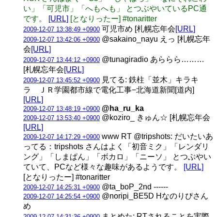
い」「可児市」「へもへも」 とつぶやいているPC通
です。
[URL]
[となりったー] #tonaritter
可児市め [札幌忘年会
[URL]
2009-12-07 13:38:49 +0900
@sakaino_nayu えっ [札幌忘年
2009-12-07 13:42:06 +0900
会
[URL]
@tunagiradio あららら………
2009-12-07 13:44:12 +0900
[札幌忘年会
[URL]
見てる: 鉄柱「並木」キラキ
2009-12-07 13:45:52 +0900
ラ ＪＲ学園都市線で電化工事−北海道新聞[道内]
[URL]
@ha_ru_ka
2009-12-07 13:48:19 +0900
@koziro_ きゅん☆ [札幌忘年会
2009-12-07 13:53:40 +0900
[URL]
www RT @tripshots: だいたいあ
2009-12-07 14:17:29 +0900
ってる：tripshots さんはよく「初音ミク」「レンダリ
ング」「しまぱん」「ボカロ」「ニーソ」 とつぶやい
ていて、PCなど様々な趣味があるようです。
[URL]
[となりったー] #tonaritter
@ta_boP_2nd ------
2009-12-07 14:25:31 +0900
@noripi_BE5D Hなのりぴさん
2009-12-07 14:25:54 +0900
め
まとめた: RTされることを実際
2009-12-07 14:31:36 +0900