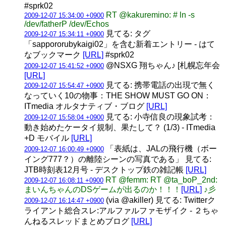
#sprk02
RT @kakuremino: # ln -s
2009-12-07 15:34:00 +0900
/dev/fatherP /dev/Echos
見てる: タグ
2009-12-07 15:34:11 +0900
「sappororubykaigi02」を含む新着エントリー - はて
なブックマーク
[URL]
#sprk02
@NSXG 翔ちゃん♪ [札幌忘年会
2009-12-07 15:41:52 +0900
[URL]
見てる: 携帯電話の出現で無く
2009-12-07 15:54:47 +0900
なっていく10の物事：THE SHOW MUST GO ON：
ITmedia オルタナティブ・ブログ
[URL]
見てる: 小寺信良の現象試考：
2009-12-07 15:58:04 +0900
動き始めたケータイ規制、果たして？ (1/3) - ITmedia
+D モバイル
[URL]
「表紙は、JALの飛行機（ボー
2009-12-07 16:00:49 +0900
イング777？）の離陸シーンの写真である」 見てる:
JTB時刻表12月号 - デスクトップ鉄の雑記帳
[URL]
RT @femm: RT @ta_boP_2nd:
2009-12-07 16:08:11 +0900
まいんちゃんのDSゲームが出るのか！！！
[URL]
♪彡
(via @akiller) 見てる: Twitterク
2009-12-07 16:14:47 +0900
ライアント総合スレ:アルファルファモザイク - ２ちゃ
んねるスレッドまとめブログ
[URL]