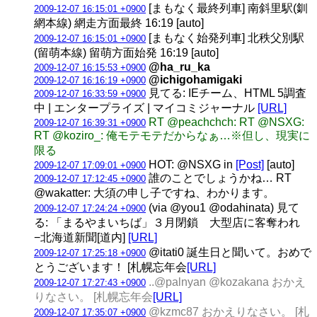
[まもなく最終列車] 南斜里駅(釧
2009-12-07 16:15:01 +0900
網本線) 網走方面最終 16:19 [auto]
[まもなく始発列車] 北秩父別駅
2009-12-07 16:15:01 +0900
(留萌本線) 留萌方面始発 16:19 [auto]
@ha_ru_ka
2009-12-07 16:15:53 +0900
@ichigohamigaki
2009-12-07 16:16:19 +0900
見てる: IEチーム、HTML 5調査
2009-12-07 16:33:59 +0900
中 | エンタープライズ | マイコミジャーナル
[URL]
RT @peachchch: RT @NSXG:
2009-12-07 16:39:31 +0900
RT @koziro_: 俺モテモテだからなぁ…※但し、現実に
限る
HOT: @NSXG in
[Post]
[auto]
2009-12-07 17:09:01 +0900
誰のことでしょうかね… RT
2009-12-07 17:12:45 +0900
@wakatter: 大須の申し子ですね、わかります。
(via @you1 @odahinata) 見て
2009-12-07 17:24:24 +0900
る: 「まるやまいちば」３月閉鎖 大型店に客奪われ
−北海道新聞[道内]
[URL]
@itati0 誕生日と聞いて。おめで
2009-12-07 17:25:18 +0900
とうございます！ [札幌忘年会
[URL]
..@palnyan @kozakana おかえ
2009-12-07 17:27:43 +0900
りなさい。 [札幌忘年会
[URL]
@kzmc87 おかえりなさい。 [札
2009-12-07 17:35:07 +0900