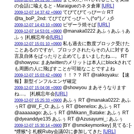
の会話に喩えると - Maraigueのネタ倉庫
[URL]
てぴてぴてっぴー☆ RT
2009-12-07 14:37:42 +0900
@ta_boP_2nd: てぴてぴてっぴ～＼(^o^)／ ♪彡
ピザーラ焼そば
[URL]
2009-12-07 14:43:10 +0900
@manaka0222 あふぅあふぅあ
2009-12-07 14:53:01 +0900
ふぅ [札幌忘年会
[URL]
私も過去に数度ブロック受けた
2009-12-07 15:01:10 +0900
ことあるのですが、ブロックされたらその人に対する
言及自体をぱったりと止めてしまいましたね…。 RT
@showyou: まあtwitterのメリットは本人にblockされて
も周囲の人に飛ばすことが可能なことですよね
！！？？ RT @rakkoyaku: 【速
2009-12-07 15:03:42 +0900
報】新型インフルエンザ確定
@showyou まあそうなります
2009-12-07 15:04:08 +0900
ね…。 [札幌忘年会
[URL]
あふぅ RT @manaka0222: あふ
2009-12-07 15:25:33 +0900
ぅRT @W_F_O: あふぅ RT @benelox: あふぅ RT
@aaaaaago: あふぅ RT @Mikann_Batake: あふぅ RT
@dyeanddye135 あふぅ RT @Azusayumi_: あふぅ
[BY @smokeymonkey] 見てる: [-
2009-12-07 15:30:14 +0900
*煙猴*-]: 札幌Ruby会議02に参加してきた
[URL]