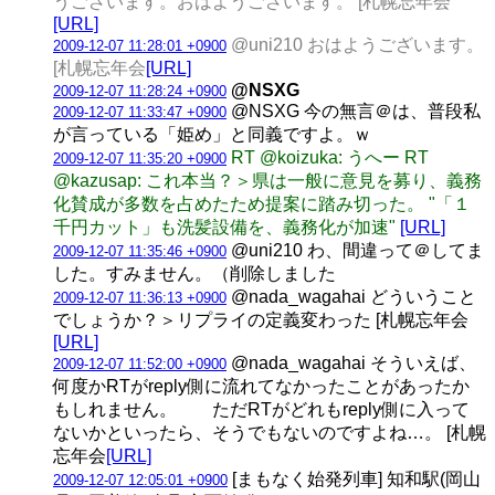
うございます。おはようございます。 [札幌忘年会
[URL]
@uni210 おはようございます。
2009-12-07 11:28:01 +0900
[札幌忘年会
[URL]
@NSXG
2009-12-07 11:28:24 +0900
@NSXG 今の無言＠は、普段私
2009-12-07 11:33:47 +0900
が言っている「姫め」と同義ですよ。ｗ
RT @koizuka: うへー RT
2009-12-07 11:35:20 +0900
@kazusap: これ本当？＞県は一般に意見を募り、義務
化賛成が多数を占めたため提案に踏み切った。 "「１
千円カット」も洗髪設備を、義務化が加速"
[URL]
@uni210 わ、間違って＠してま
2009-12-07 11:35:46 +0900
した。すみません。（削除しました
@nada_wagahai どういうこと
2009-12-07 11:36:13 +0900
でしょうか？＞リプライの定義変わった [札幌忘年会
[URL]
@nada_wagahai そういえば、
2009-12-07 11:52:00 +0900
何度かRTがreply側に流れてなかったことがあったか
もしれません。 ただRTがどれもreply側に入って
ないかといったら、そうでもないのですよね…。 [札幌
忘年会
[URL]
[まもなく始発列車] 知和駅(岡山
2009-12-07 12:05:01 +0900