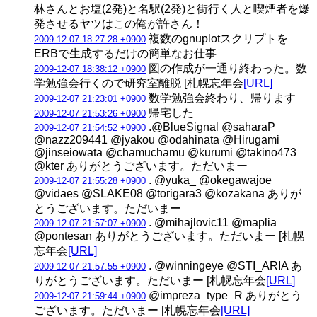
林さんとお塩(2発)と名駅(2発)と街行く人と喫煙者を爆
発させるヤツはこの俺が許さん！
複数のgnuplotスクリプトを
2009-12-07 18:27:28 +0900
ERBで生成するだけの簡単なお仕事
図の作成が一通り終わった。数
2009-12-07 18:38:12 +0900
学勉強会行くので研究室離脱 [札幌忘年会
[URL]
数学勉強会終わり、帰ります
2009-12-07 21:23:01 +0900
帰宅した
2009-12-07 21:53:26 +0900
.@BlueSignal @saharaP
2009-12-07 21:54:52 +0900
@nazz209441 @jyakou @odahinata @Hirugami
@jinseiowata @chamuchamu @kurumi @takino473
@kter ありがとうございます。ただいまー
. @yuka_ @okegawajoe
2009-12-07 21:55:28 +0900
@vidaes @SLAKE08 @torigara3 @kozakana ありが
とうございます。ただいまー
. @mihajlovic11 @maplia
2009-12-07 21:57:07 +0900
@pontesan ありがとうございます。ただいまー [札幌
忘年会
[URL]
. @winningeye @STI_ARIA あ
2009-12-07 21:57:55 +0900
りがとうございます。ただいまー [札幌忘年会
[URL]
@impreza_type_R ありがとう
2009-12-07 21:59:44 +0900
ございます。ただいまー [札幌忘年会
[URL]