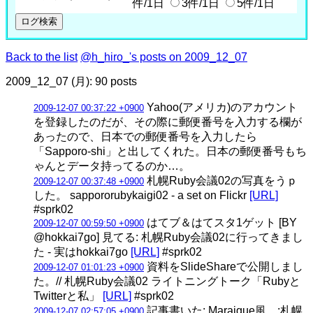
件/1日
3件/1日
5件/1日
Back to the list
@h_hiro_'s posts on 2009_12_07
2009_12_07 (月): 90 posts
Yahoo(アメリカ)のアカウント
2009-12-07 00:37:22 +0900
を登録したのだが、その際に郵便番号を入力する欄が
あったので、日本での郵便番号を入力したら
「Sapporo-shi」と出してくれた。日本の郵便番号もち
ゃんとデータ持ってるのか…。
札幌Ruby会議02の写真をうｐ
2009-12-07 00:37:48 +0900
した。 sappororubykaigi02 - a set on Flickr
[URL]
#sprk02
はてブ＆はてスタ1ゲット [BY
2009-12-07 00:59:50 +0900
@hokkai7go] 見てる: 札幌Ruby会議02に行ってきまし
た - 実はhokkai7go
[URL]
#sprk02
資料をSlideShareで公開しまし
2009-12-07 01:01:23 +0900
た。// 札幌Ruby会議02 ライトニングトーク「Rubyと
Twitterと私」
[URL]
#sprk02
記事書いた: Maraigue風。:札幌
2009-12-07 02:57:05 +0900