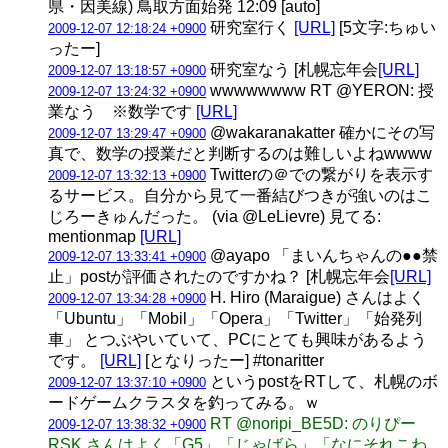
県・因美線) 鳥取方面始発 12:09 [auto]
研究室行く
[URL]
[5文字:ちゅい
2009-12-07 12:18:24 +0900
ったー]
研究室なう [札幌忘年会
[URL]
2009-12-07 13:18:57 +0900
wwwwwwww RT @YERON: 授
2009-12-07 13:24:32 +0900
業なう ※数学です
[URL]
@wakaranakatter 確かにその写
2009-12-07 13:29:47 +0900
真で、数学の授業だと判断するのは難しいよねwwww
Twitterの＠での繋がりを表示す
2009-12-07 13:32:13 +0900
るサービス。自分から見て一番結びつきが強いのはこ
じろーきゅんだった。 (via @LeLievre) 見てる:
mentionmap
[URL]
@ayapo 「まいんちゃんの●●禁
2009-12-07 13:33:41 +0900
止」postが評価されたのですかね？ [札幌忘年会
[URL]
H. Hiro (Maraigue) さんはよく
2009-12-07 13:34:28 +0900
「Ubuntu」「Mobil」「Opera」「Twitter」「始発列
車」 とつぶやいていて、PCにとても興味があるよう
です。
[URL]
[となりったー] #tonaritter
というpostをRTして、札幌のボ
2009-12-07 13:37:10 +0900
ードゲームクラスタを釣ってみる。ｗ
RT @noripi_BE5D: のりぴー
2009-12-07 13:38:32 +0900
RSK さんはよく「G5」「じゃばら」「なにそれこわ