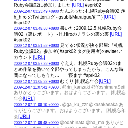
Ruby会議02に参加しました
[URL]
#sprk02
たんぶった: 札幌Ruby会議02 @
2009-12-07 03:23:49 +0900
h_hiro のTwitterログ - gsub!(/Maraigue/){ "" }
[URL]
#sprk02
書いた: 2009.12.5 札幌Ruby会
2009-12-07 03:49:58 +0900
議02（裏レポート） - H.Hiroのチラシの裏の裏
[URL]
#sprk02
見てる: 状況が抉る部屋:『札幌
2009-12-07 03:51:53 +0900
Ruby会議02』参加者( #sprk02 タグ使用者)のtwitterア
カウント
[URL]
ぐええ、札幌Ruby会議02のま
2009-12-07 03:57:28 +0900
とめ作業を勢いで全部やってしまったから、こんな時
間になってしもうた… 寝ます #sprk02
むくり [札幌忘年会
[URL]
2009-12-07 11:05:32 +0900
. @rin_kanzaki @YoshimuraSeii
2009-12-07 11:07:41 +0900
ありがとうございます。おはようございます。 [札幌忘
年会
[URL]
. @ga_ku_zzr @kasakasaka あ
2009-12-07 11:08:10 +0900
りがとうございます。おはようございます。 [札幌忘年
会
[URL]
@odahinata @ha_ma ありがと
2009-12-07 11:09:48 +0900