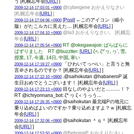
う [札幌忘年会
[URL]
]
@cybergene おかえりなさい
2009-12-14 17:03:01 +0900
[札幌忘年会
[URL]
]
[Post]
←このアイコン（縮小
2009-12-14 17:04:06 +0900
版）がたこルカに見えた… [札幌忘年会
[URL]
]
@la3 おかえりなさい。 [札幌忘
2009-12-14 17:04:10 +0900
年会
[URL]
]
RT @okegawajoe: ばらばらに
2009-12-14 17:05:54 +0900
ばずりました RT @buzztter:
[URL]
ζ<, ζ*'ヮ, ヮ', 雪,
授業, 17, 今週, 14日, 中国, 寒い
「ひわいてっぺい」と言うと無
2009-12-14 17:19:27 +0900
言＠されるのですか？ [札幌忘年会
[URL]
]
.@saihokutan @habaneroP 誕
2009-12-14 17:22:10 +0900
生日おめでとうございます！ [札幌忘年会
[URL]
]
目なしのやよいだと………！？
2009-12-14 17:23:13 +0900
RT @ichiyonnana_bot: ζ* ヮ ζ＜うっう…
@saihokutan 最北端Pの地元に
2009-12-14 17:26:35 +0900
乗り込めばよいのですか？乗り込めますよ？ｗ [札幌忘
年会
[URL]
]
@saihokutan ＾ｑ＾ [札幌忘年
2009-12-14 17:32:06 +0900
会
[URL]
]
@BehoimiP おかえりなさい。
2009-12-14 17:53:50 +0900