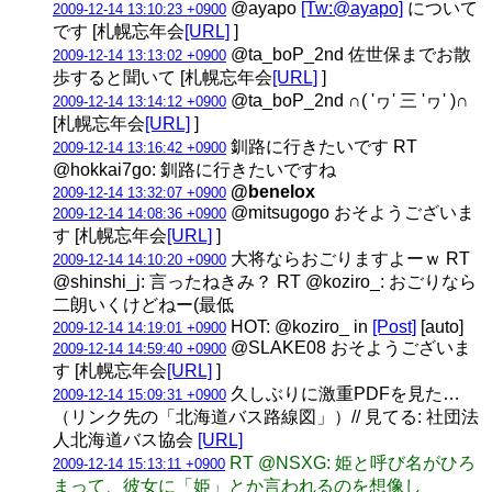
@ayapo
[Tw:@ayapo]
について
2009-12-14 13:10:23 +0900
です [札幌忘年会
[URL]
]
@ta_boP_2nd 佐世保までお散
2009-12-14 13:13:02 +0900
歩すると聞いて [札幌忘年会
[URL]
]
@ta_boP_2nd ∩( 'ヮ' 三 'ヮ' )∩
2009-12-14 13:14:12 +0900
[札幌忘年会
[URL]
]
釧路に行きたいです RT
2009-12-14 13:16:42 +0900
@hokkai7go: 釧路に行きたいですね
@benelox
2009-12-14 13:32:07 +0900
@mitsugogo おそようございま
2009-12-14 14:08:36 +0900
す [札幌忘年会
[URL]
]
大将ならおごりますよーｗ RT
2009-12-14 14:10:20 +0900
@shinshi_j: 言ったねきみ？ RT @koziro_: おごりなら
二朗いくけどねー(最低
HOT: @koziro_ in
[Post]
[auto]
2009-12-14 14:19:01 +0900
@SLAKE08 おそようございま
2009-12-14 14:59:40 +0900
す [札幌忘年会
[URL]
]
久しぶりに激重PDFを見た…
2009-12-14 15:09:31 +0900
（リンク先の「北海道バス路線図」）// 見てる: 社団法
人北海道バス協会
[URL]
RT @NSXG: 姫と呼び名がひろ
2009-12-14 15:13:11 +0900
まって、彼女に「姫」とか言われるのを想像し