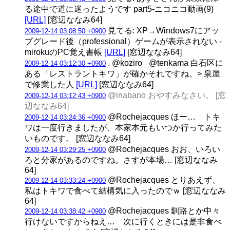
る途中で道に迷ったようです part5‐ニコニコ動画(9)
[URL]
[窓辺ななみ64]
見てる: XP→Windows7にアッ
2009-12-14 03:08:50 +0900
プグレード後（professional）ゲームが表示されない -
mirokuのPC覚え書帳
[URL]
[窓辺ななみ64]
. @koziro_ @tenkama 白石区に
2009-12-14 03:12:30 +0900
ある「レストラントキワ」が確かそれですね。> 泉屋
で修業した人
[URL]
[窓辺ななみ64]
@inabano おやすみなさい。 [窓
2009-12-14 03:12:43 +0900
辺ななみ64]
@Rochejacques ほー… トキ
2009-12-14 03:24:36 +0900
ワは一度行きましたが、本家本元もいつか行ってみた
いものです。 [窓辺ななみ64]
@Rochejacques おお、いろい
2009-12-14 03:29:25 +0900
ろと分家があるのですね。さすが本場… [窓辺ななみ
64]
@Rochejacques とりあえず、
2009-12-14 03:33:24 +0900
私はトキワで食べて結構気に入ったのでｗ [窓辺ななみ
64]
@Rochejacques 釧路とか中々
2009-12-14 03:38:42 +0900
行けないですからねえ… 次に行くときには是非食べ