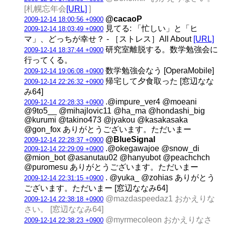
[札幌忘年会
[URL]
]
@cacaoP
2009-12-14 18:00:56 +0900
見てる: 「忙しい」と「ヒ
2009-12-14 18:03:49 +0900
マ」、どっちが幸せ？ - ［ストレス］All About
[URL]
研究室離脱する。数学勉強会に
2009-12-14 18:37:44 +0900
行ってくる。
数学勉強会なう [OperaMobile]
2009-12-14 19:06:08 +0900
帰宅して夕食取った [窓辺なな
2009-12-14 22:26:32 +0900
み64]
.@impure_ver4 @moeani
2009-12-14 22:28:33 +0900
@9to5__ @mihajlovic11 @ha_ma @hondashi_big
@kurumi @takino473 @jyakou @kasakasaka
@gon_fox ありがとうございます。ただいまー
@BlueSignal
2009-12-14 22:28:37 +0900
.@okegawajoe @snow_di
2009-12-14 22:29:09 +0900
@mion_bot @asanutau02 @hanyubot @peachchch
@puromesu ありがとうございます。ただいまー
. @yuka_ @zohias ありがとう
2009-12-14 22:31:15 +0900
ございます。ただいまー [窓辺ななみ64]
@mazdaspeedaz1 おかえりな
2009-12-14 22:38:18 +0900
さい。 [窓辺ななみ64]
@myrmecoleon おかえりなさ
2009-12-14 22:38:23 +0900