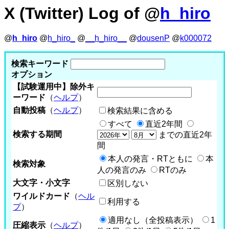
X (Twitter) Log of @
h_hiro
@
h_hiro
@
h_hiro_
@
__h_hiro__
@
dousenP
@
k000072
検索キーワード
オプション
【試験運用中】除外キ
ーワード
（
ヘルプ
）
自動投稿
（
ヘルプ
）
検索結果に含める
すべて
直近2年間
検索する期間
までの直近2年
間
本人の発言・RTともに
本
検索対象
人の発言のみ
RTのみ
大文字・小文字
区別しない
ワイルドカード
（
ヘル
利用する
プ
）
適用なし（全投稿表示）
1
圧縮表示
（
ヘルプ
）