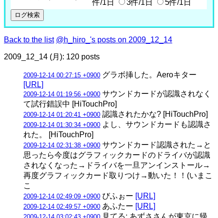
件/1日
3件/1日
5件/1日
Back to the list
@h_hiro_'s posts on 2009_12_14
2009_12_14 (月): 120 posts
グラボ挿した。Aeroキター
2009-12-14 00:27:15 +0900
[URL]
サウンドカードが認識されなく
2009-12-14 01:19:56 +0900
て試行錯誤中 [HiTouchPro]
認識されたかな? [HiTouchPro]
2009-12-14 01:20:41 +0900
よし、サウンドカードも認識さ
2009-12-14 01:30:34 +0900
れた。 [HiTouchPro]
サウンドカード認識された→と
2009-12-14 02:31:38 +0900
思ったら今度はグラフィックカードのドライバが認識
されなくなった→ドライバを一旦アンインストール→
再度グラフィックカード取りつけ→動いた！！(いまこ
こ
びふぉー
[URL]
2009-12-14 02:49:09 +0900
あふたー
[URL]
2009-12-14 02:49:57 +0900
見てる: あずささんが東京に帰
2009-12-14 03:02:43 +0900