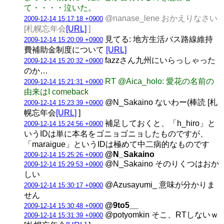
て・・・・泣いた。
@nanase_lene おかえりなさい
2009-12-14 15:17:18 +0900
[札幌忘年会
[URL]
]
見てる: 地方生活バス路線維持
2009-12-14 15:20:09 +0900
費補助金制度について
[URL]
fazzさん九州にいらっしゃった
2009-12-14 15:20:32 +0900
のか…
RT @Aica_holo: 愛花の名前の
2009-12-14 15:21:31 +0900
由来はI comeback
@N_Sakaino ないわー(棒読 [札
2009-12-14 15:23:39 +0900
幌忘年会
[URL]
]
補足しておくと、「h_hiro」と
2009-12-14 15:24:56 +0900
いうIDは単に本名をゴニョゴニョしたものですが、
「maraigue」というIDは極めて中二病的なものです
@N_Sakaino
2009-12-14 15:25:26 +0900
@N_Sakaino そのりくつはおか
2009-12-14 15:29:53 +0900
しい
@Azusayumi_ 意味が分かりま
2009-12-14 15:30:17 +0900
せん
@9to5__
2009-12-14 15:30:48 +0900
@potyomkin そこ、RTしないｗ
2009-12-14 15:31:39 +0900