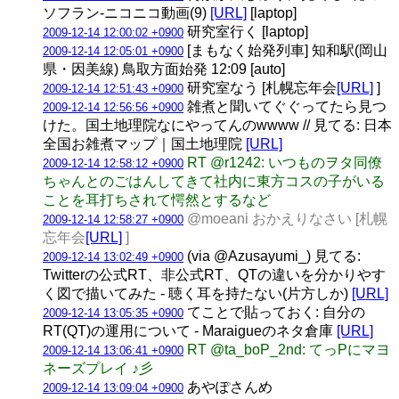
ソフラン‐ニコニコ動画(9)
[URL]
[laptop]
研究室行く [laptop]
2009-12-14 12:00:02 +0900
[まもなく始発列車] 知和駅(岡山
2009-12-14 12:05:01 +0900
県・因美線) 鳥取方面始発 12:09 [auto]
研究室なう [札幌忘年会
[URL]
]
2009-12-14 12:51:43 +0900
雑煮と聞いてぐぐってたら見つ
2009-12-14 12:56:56 +0900
けた。国土地理院なにやってんのwwww // 見てる: 日本
全国お雑煮マップ｜国土地理院
[URL]
RT @r1242: いつものヲタ同僚
2009-12-14 12:58:12 +0900
ちゃんとのごはんしてきて社内に東方コスの子がいる
ことを耳打ちされて愕然とするなど
@moeani おかえりなさい [札幌
2009-12-14 12:58:27 +0900
忘年会
[URL]
]
(via @Azusayumi_) 見てる:
2009-12-14 13:02:49 +0900
Twitterの公式RT、非公式RT、QTの違いを分かりやす
く図で描いてみた - 聴く耳を持たない(片方しか)
[URL]
てことで貼っておく: 自分の
2009-12-14 13:05:35 +0900
RT(QT)の運用について - Maraigueのネタ倉庫
[URL]
RT @ta_boP_2nd: てっPにマヨ
2009-12-14 13:06:41 +0900
ネーズプレイ ♪彡
あやぽさんめ
2009-12-14 13:09:04 +0900