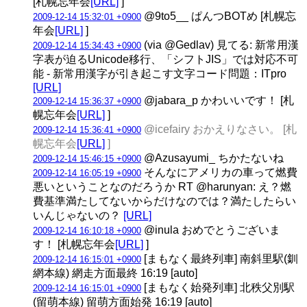
[札幌忘年会
[URL]
]
@9to5__ ぱんつBOTめ [札幌忘
2009-12-14 15:32:01 +0900
年会
[URL]
]
(via @Gedlav) 見てる: 新常用漢
2009-12-14 15:34:43 +0900
字表が迫るUnicode移行、「シフトJIS」では対応不可
能 - 新常用漢字が引き起こす文字コード問題：ITpro
[URL]
@jabara_p かわいいです！ [札
2009-12-14 15:36:37 +0900
幌忘年会
[URL]
]
@icefairy おかえりなさい。 [札
2009-12-14 15:36:41 +0900
幌忘年会
[URL]
]
@Azusayumi_ ちかたないね
2009-12-14 15:46:15 +0900
そんなにアメリカの車って燃費
2009-12-14 16:05:19 +0900
悪いということなのだろうか RT @harunyan: え？燃
費基準満たしてないからだけなのでは？満たしたらい
いんじゃないの？
[URL]
@inula おめでとうございま
2009-12-14 16:10:18 +0900
す！ [札幌忘年会
[URL]
]
[まもなく最終列車] 南斜里駅(釧
2009-12-14 16:15:01 +0900
網本線) 網走方面最終 16:19 [auto]
[まもなく始発列車] 北秩父別駅
2009-12-14 16:15:01 +0900
(留萌本線) 留萌方面始発 16:19 [auto]