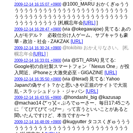
@1000_MARU おかくぎゅうう
2009-12-14 16:15:07 +0900
うううううううううううううううううううううううう
うううううううううううううううううううううううう
ううううううううう [札幌忘年会
[URL]
]
(via @okegawajoe) 見てる: あの
2009-12-14 16:28:47 +0900
人がモデル？ 必殺仕分け人ゲーム、サブキャラも豪
華 - 政治・社会 - ZAKZAK
[URL]
@tokibito おかえりなさい。 [札
2009-12-14 16:30:24 +0900
幌忘年会
[URL]
]
(via @STI_ARIA) 見てる:
2009-12-14 16:33:01 +0900
Google初の自社製スマートフォン「Nexus One」が投
入間近、iPhoneと大激突必至 - GIGAZINE
[URL]
(via @terad) 見てる: Yahoo
2009-12-14 16:35:50 +0900
Japanの偽サイト？かと思いきや正規のサイトで大混
乱 - スラッシュドット・ジャパン
[URL]
.@hondashi_big @kazusap
2009-12-14 16:43:55 +0900
@machao14 ζ*'ヮ')ζ＜ぷろでゅーさー、毎日17:45ごろ
に「てぴてぴてっぴー」って言うといいことがあると
聞いたんですけど、本当ですか〜？
@kugyutter タコスくぎゅううう
2009-12-14 16:48:09 +0900
うううううううううううううううううううううううう