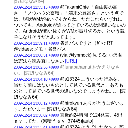
[窓辺ななみ64]
@TakamiChie 「自由度の高
2009-12-14 22:55:15 +0900
さ」「ノウハウの蓄積」「端末の豊富さ」という点で
は、現状WMが強いですからね。ただこれらいずれに
ついても、Androidが迫ってきているのは間違いないの
で、Androidが追い抜くかWMが振り切るか、という競
争になりそうだと思ってます。
省営バスですと（ｶﾞﾀｯ RT
2009-12-14 22:59:11 +0900
@vidaes: メモ・省営バス
(via @lynmock) 見てる: 小沢君
2009-12-14 23:00:31 +0900
は憲法を読み直しなさい
[URL]
@lunabahamut おかえりなさ
2009-12-14 23:02:56 +0900
い。 [窓辺ななみ64]
@s13324 こういった行為を、
2009-12-14 23:04:10 +0900
当たり前にはないものとして見ている世代と、あるも
のとして見ている世代の違いなのでしょうかね…。 [窓
辺ななみ64]
@hirokyun ありがとうございま
2009-12-14 23:08:12 +0900
す。ただいまー [窓辺ななみ64]
直近約24時間で124発言、45ｆ
2009-12-14 23:30:02 +0900
ａｖしてた。(累積ｆａｖ: 37445)[auto]
@s13324 そうでしたか＞＜ [窓
2009-12-14 23:53:41 +0900