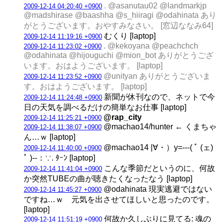
. @asanutau02 @landmarkjp
2009-12-14 04:20:40 +0900
@madshirase @baashha @s_hiiragi @odahinata あり
がとうございます。おやすみなさい。 [窓辺ななみ64]
むくり [laptop]
2009-12-14 11:19:16 +0900
. @kekoyana @peachchch
2009-12-14 11:23:02 +0900
@odahinata @hijouguchi @mion_bot ありがとうござ
います。おはようございます。 [laptop]
@unityan ありがとうございま
2009-12-14 11:23:52 +0900
す。おはようございます。 [laptop]
新聞が休刊なので、ネットで今
2009-12-14 11:24:48 +0900
日の天気を調べるだけの簡単なお仕事 [laptop]
@rap_city
2009-12-14 11:25:21 +0900
@machao14/hunter ← くまちゃ
2009-12-14 11:38:07 +0900
ん…ｗ [laptop]
@machao14 |∀・）y=---( ﾟ (ェ)
2009-12-14 11:40:00 +0900
ﾟ )--：∵. ﾀｰﾝ [laptop]
こんな季節だというのに、何故
2009-12-14 11:41:04 +0900
か突然TUBEの曲が聴きたくなったなう [laptop]
@odahinata 現実逃避ではない
2009-12-14 11:45:27 +0900
ですね…ｗ 元気を出させてほしいと思ったのです。
[laptop]
何故か久しぶりに見てる: 魂の
2009-12-14 11:51:19 +0900