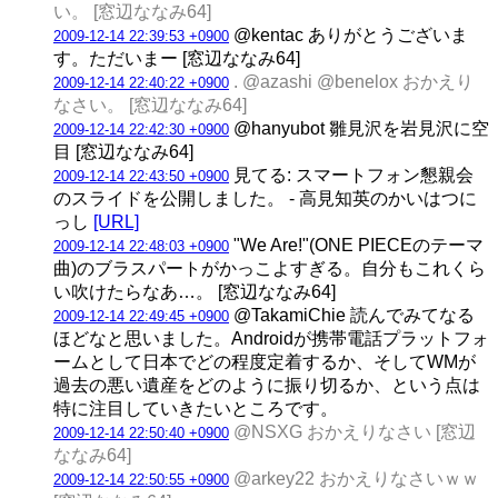
い。 [窓辺ななみ64]
@kentac ありがとうございま
2009-12-14 22:39:53 +0900
す。ただいまー [窓辺ななみ64]
. @azashi @benelox おかえり
2009-12-14 22:40:22 +0900
なさい。 [窓辺ななみ64]
@hanyubot 雛見沢を岩見沢に空
2009-12-14 22:42:30 +0900
目 [窓辺ななみ64]
見てる: スマートフォン懇親会
2009-12-14 22:43:50 +0900
のスライドを公開しました。 - 高見知英のかいはつに
っし
[URL]
"We Are!"(ONE PIECEのテーマ
2009-12-14 22:48:03 +0900
曲)のブラスパートがかっこよすぎる。自分もこれくら
い吹けたらなあ…。 [窓辺ななみ64]
@TakamiChie 読んでみてなる
2009-12-14 22:49:45 +0900
ほどなと思いました。Androidが携帯電話プラットフォ
ームとして日本でどの程度定着するか、そしてWMが
過去の悪い遺産をどのように振り切るか、という点は
特に注目していきたいところです。
@NSXG おかえりなさい [窓辺
2009-12-14 22:50:40 +0900
ななみ64]
@arkey22 おかえりなさいｗｗ
2009-12-14 22:50:55 +0900