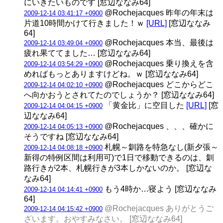
にいきたいものです [窓辺ななみ64]
@Rochejacques 昨年の年末は
2009-12-14 03:41:17 +0900
片道10時間かけて行きました！ｗ
[URL]
[窓辺ななみ
64]
@Rochejacques 本当、最後は
2009-12-14 03:49:04 +0900
疲れ果ててました… [窓辺ななみ64]
@Rochejacques 乗り換えを含
2009-12-14 03:54:29 +0900
めればもっとありますけどね。ｗ [窓辺ななみ64]
@Rochejacques どこからどこ
2009-12-14 04:02:10 +0900
へ向かおうとされてたのでしょうか？ [窓辺ななみ64]
「黄金比」に空目した
[URL]
[窓
2009-12-14 04:04:15 +0900
辺ななみ64]
@Rochejacques 、、、確かに
2009-12-14 04:05:13 +0900
そうですね [窓辺ななみ64]
札幌～釧路を特急なし(新夕張～
2009-12-14 04:08:18 +0900
新得の特例区間は利用可)で1日で移動できるのは、釧
路行きが2本、札幌行きが3本しかないのか。 [窓辺な
なみ64]
もう4時か…寝よう [窓辺ななみ
2009-12-14 04:14:41 +0900
64]
@Rochejacques ありがとうご
2009-12-14 04:15:42 +0900
ざいます。おやすみなさい。 [窓辺ななみ64]