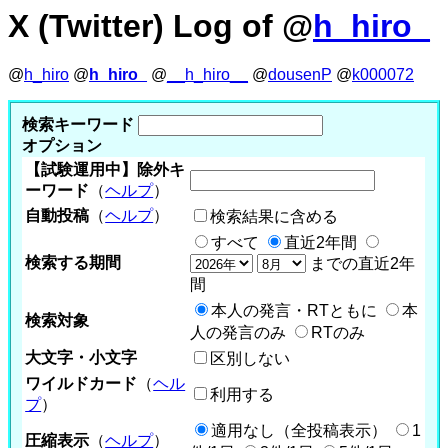
X (Twitter) Log of @
h_hiro_
@
h_hiro
@
h_hiro_
@
__h_hiro__
@
dousenP
@
k000072
検索キーワード
オプション
【試験運用中】除外キ
ーワード
（
ヘルプ
）
自動投稿
（
ヘルプ
）
検索結果に含める
すべて
直近2年間
検索する期間
までの直近2年
間
本人の発言・RTともに
本
検索対象
人の発言のみ
RTのみ
大文字・小文字
区別しない
ワイルドカード
（
ヘル
利用する
プ
）
適用なし（全投稿表示）
1
圧縮表示
（
ヘルプ
）