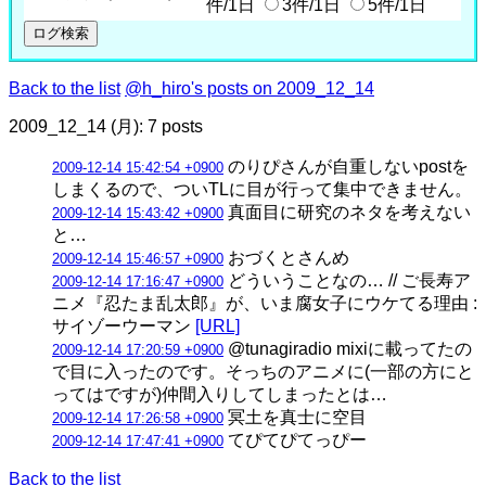
件/1日
3件/1日
5件/1日
Back to the list
@h_hiro's posts on 2009_12_14
2009_12_14 (月): 7 posts
のりぴさんが自重しないpostを
2009-12-14 15:42:54 +0900
しまくるので、ついTLに目が行って集中できません。
真面目に研究のネタを考えない
2009-12-14 15:43:42 +0900
と…
おづくとさんめ
2009-12-14 15:46:57 +0900
どういうことなの… // ご長寿ア
2009-12-14 17:16:47 +0900
ニメ『忍たま乱太郎』が、いま腐女子にウケてる理由 :
サイゾーウーマン
[URL]
@tunagiradio mixiに載ってたの
2009-12-14 17:20:59 +0900
で目に入ったのです。そっちのアニメに(一部の方にと
ってはですが)仲間入りしてしまったとは…
冥土を真士に空目
2009-12-14 17:26:58 +0900
てぴてぴてっぴー
2009-12-14 17:47:41 +0900
Back to the list