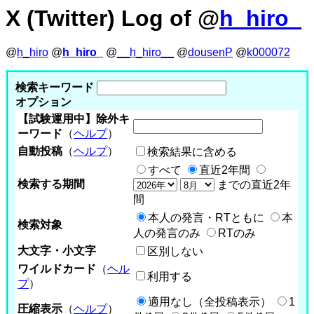
X (Twitter) Log of @
h_hiro_
@
h_hiro
@
h_hiro_
@
__h_hiro__
@
dousenP
@
k000072
検索キーワード
オプション
【試験運用中】除外キ
ーワード
（
ヘルプ
）
自動投稿
（
ヘルプ
）
検索結果に含める
すべて
直近2年間
検索する期間
までの直近2年
間
本人の発言・RTともに
本
検索対象
人の発言のみ
RTのみ
大文字・小文字
区別しない
ワイルドカード
（
ヘル
利用する
プ
）
適用なし（全投稿表示）
1
圧縮表示
（
ヘルプ
）