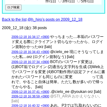
件/1日
3件/1日
5件/1日
Back to the list
@h_hiro's posts on 2009_12_18
2009_12_18 (金): 38 posts
やっちまった…本垢のパスワー
2009-12-18 16:34:17 +0900
ド変える際にクライアント切らなかったから、ログイ
ン規制かかったorz [lab]
@cielo_ee 現にそうなってしま
2009-12-18 16:34:43 +0900
った私…orz (ログイン規制なう) [lab]
BOTのパスワード変更は、
2009-12-18 16:37:34 +0900
(1)BOT垢でログイン (2)適当な文字列を生成 (3)Web上
でパスワードを変更 (4)BOT動作用の設定ファイルに書
かれたパスワードも同じものに変更 って流
れで、やること自体は簡単。ただし数が多いので帰っ
てからやる。 [lab]
.@cielo_ee @youkan orz [lab]
2009-12-18 16:37:41 +0900
@STI_ARIA おかえりなさい。
2009-12-18 16:38:59 +0900
[lab]
あれ、P3ではTL取れないのに
2009-12-18 16:40:32 +0900