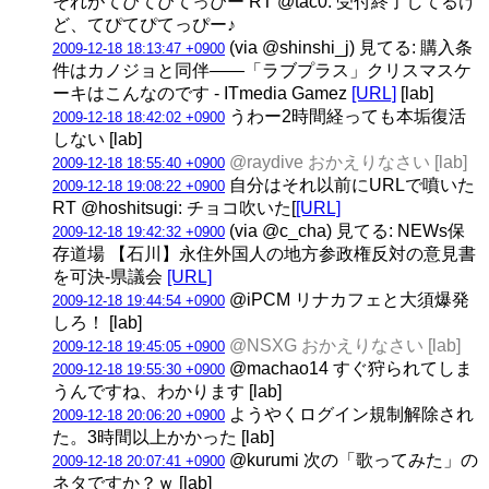
それがてぴてぴてっぴー RT @tac0: 受付終了してるけ
ど、てぴてぴてっぴー♪
(via @shinshi_j) 見てる: 購入条
2009-12-18 18:13:47 +0900
件はカノジョと同伴——「ラブプラス」クリスマスケ
ーキはこんなのです - ITmedia Gamez
[URL]
[lab]
うわー2時間経っても本垢復活
2009-12-18 18:42:02 +0900
しない [lab]
@raydive おかえりなさい [lab]
2009-12-18 18:55:40 +0900
自分はそれ以前にURLで噴いた
2009-12-18 19:08:22 +0900
RT @hoshitsugi: チョコ吹いた[
[URL]
(via @c_cha) 見てる: NEWs保
2009-12-18 19:42:32 +0900
存道場 【石川】永住外国人の地方参政権反対の意見書
を可決-県議会
[URL]
@iPCM リナカフェと大須爆発
2009-12-18 19:44:54 +0900
しろ！ [lab]
@NSXG おかえりなさい [lab]
2009-12-18 19:45:05 +0900
@machao14 すぐ狩られてしま
2009-12-18 19:55:30 +0900
うんですね、わかります [lab]
ようやくログイン規制解除され
2009-12-18 20:06:20 +0900
た。3時間以上かかった [lab]
@kurumi 次の「歌ってみた」の
2009-12-18 20:07:41 +0900
ネタですか？ｗ [lab]