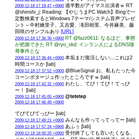
過半数がアイマス出演者ｗ RT
2009-12-18 17:19:47 +0900
@shinshi_j: Reading: 【やじうまPC Watch】Bingで一
定数検索するとWindows 7テーマ/システム音声プレゼ
ント～中村繪里子、又吉愛、滝田樹里、今井麻美、藤
田咲のサンプルあり
[URL]
RT @fazz0611: なるほど、事態
2009-12-18 17:36:30 +0900
が把握できた RT @ryo_skd: インラン人によるDNS陵
辱事件とな
本垢まだ復活しない…これは2
2009-12-18 17:36:44 +0900
時間コースか [lab]
@BlueSignal お、私もたった今
2009-12-18 17:37:52 +0900
コーンポタージュ作ったところですｗ [lab]
わたし、てぴ！てぴ！てっぴ
2009-12-18 17:42:32 +0900
ー！ [lab]
@tetetep
2009-12-18 17:45:05 +0900
2009-12-18 17:46:49 +0900
てぴてぴてっぴー [lab]
みんなも作ってってってー [lab]
2009-12-18 17:48:21 +0900
あふぅ [lab]
2009-12-18 17:57:24 +0900
受付終了しても言いたくなる、
2009-12-18 18:00:20 +0900