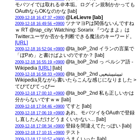
モバツイでは取れる＠本垢。ログイン規制かかっても
OAuthならOKなのかな [lab]
@LeLievre [lab]
2009-12-18 16:47:37 +0900
ツナマヨPは関係ないんですね
2009-12-18 16:49:56 +0900
ｗ RT @rap_city: Watching: Sorarix 『つなまよ』は
Twitterユーザか否かを判断できる魔法のキーワード。
[URL]
@ta_boP_2nd イランの言葉で
2009-12-18 16:52:04 +0900
「ぼPめ」と書けばよいのですか？ [lab]
@ta_boP_2nd っ ペルシア語 -
2009-12-18 16:55:19 +0900
Wikipedia
[URL]
[lab]
@ta_boP_2nd تیپیتیپیتیعپی
2009-12-18 16:58:33 +0900
Wikipedia見ながら書いたらこんな感じになりました >
てぴてぴてっぴー
@ta_boP_2nd 私も正しいかは
2009-12-18 17:00:10 +0900
分からないですｗｗ [lab]
てすと [lab]
2009-12-18 17:04:46 +0900
あれ、モバツイをOAuthで登録
2009-12-18 17:06:19 +0900
し直したんだけどうまくいかない… [lab]
登録を間違えてたっぽい [lab]
2009-12-18 17:08:34 +0900
テスト
2009-12-18 17:10:15 +0900
うまくいった [lab]
2009-12-18 17:10:57 +0900