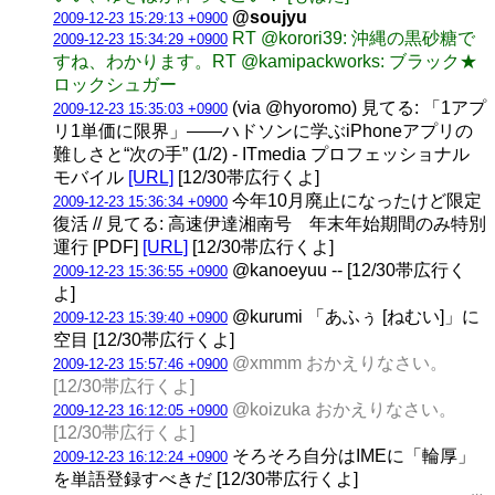
@soujyu
2009-12-23 15:29:13 +0900
RT @korori39: 沖縄の黒砂糖で
2009-12-23 15:34:29 +0900
すね、わかります。RT @kamipackworks: ブラック★
ロックシュガー
(via @hyoromo) 見てる: 「1アプ
2009-12-23 15:35:03 +0900
リ1単価に限界」——ハドソンに学ぶiPhoneアプリの
難しさと“次の手” (1/2) - ITmedia プロフェッショナル
モバイル
[URL]
[12/30帯広行くよ]
今年10月廃止になったけど限定
2009-12-23 15:36:34 +0900
復活 // 見てる: 高速伊達湘南号 年末年始期間のみ特別
運行 [PDF]
[URL]
[12/30帯広行くよ]
@kanoeyuu -- [12/30帯広行く
2009-12-23 15:36:55 +0900
よ]
@kurumi 「あふぅ [ねむい]」に
2009-12-23 15:39:40 +0900
空目 [12/30帯広行くよ]
@xmmm おかえりなさい。
2009-12-23 15:57:46 +0900
[12/30帯広行くよ]
@koizuka おかえりなさい。
2009-12-23 16:12:05 +0900
[12/30帯広行くよ]
そろそろ自分はIMEに「輪厚」
2009-12-23 16:12:24 +0900
を単語登録すべきだ [12/30帯広行くよ]