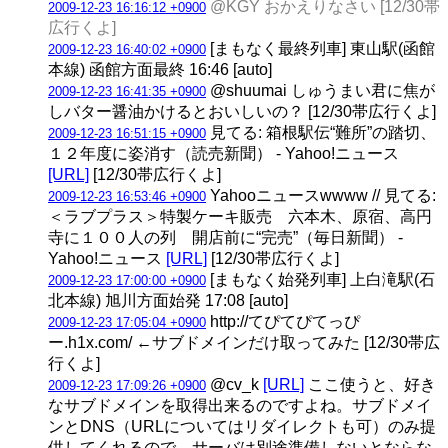
@KGY おかえりなさい [12/30帯
2009-12-23 16:16:12 +0900
広行くよ]
[まもなく最終列車] 東山駅(函館
2009-12-23 16:40:02 +0900
本線) 函館方面最終 16:46 [auto]
@shuumai しゅうまい君に焦が
2009-12-23 16:41:35 +0900
しバター醤油かけるとおいしいの？ [12/30帯広行くよ]
見てる: 箱根駅伝“難所”の踏切、
2009-12-23 16:51:15 +0900
１２年度に姿消す（読売新聞） - Yahoo!ニュース
[URL]
[12/30帯広行くよ]
Yahooニュースwwww // 見てる:
2009-12-23 16:53:46 +0900
＜ラブプラス＞特製ケーキ販売 六本木、原宿、高円
寺に１００人の列 開店前に“完売”（毎日新聞） -
Yahoo!ニュース
[URL]
[12/30帯広行くよ]
[まもなく始発列車] 上白滝駅(石
2009-12-23 17:00:00 +0900
北本線) 旭川方面始発 17:08 [auto]
http://てぴてぴてっぴ
2009-12-23 17:05:04 +0900
ー.h1x.com/ ←サブドメインだけ取ってみた [12/30帯広
行くよ]
@cv_k
[URL]
ここ使うと、好き
2009-12-23 17:09:26 +0900
なサブドメインを取得出来るのですよね。サブドメイ
ンとDNS（URLについてはリダイレクトも可）のみ提
供してくれるので、サーバは別途準備しないとならな