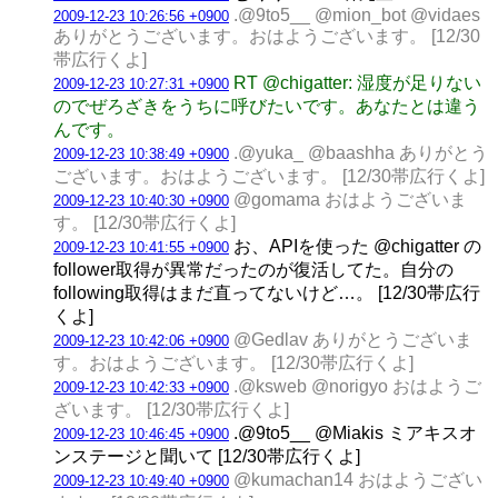
.@9to5__ @mion_bot @vidaes
2009-12-23 10:26:56 +0900
ありがとうございます。おはようございます。 [12/30
帯広行くよ]
RT @chigatter: 湿度が足りない
2009-12-23 10:27:31 +0900
のでぜろざきをうちに呼びたいです。あなたとは違う
んです。
.@yuka_ @baashha ありがとう
2009-12-23 10:38:49 +0900
ございます。おはようございます。 [12/30帯広行くよ]
@gomama おはようございま
2009-12-23 10:40:30 +0900
す。 [12/30帯広行くよ]
お、APIを使った @chigatter の
2009-12-23 10:41:55 +0900
follower取得が異常だったのが復活してた。自分の
following取得はまだ直ってないけど…。 [12/30帯広行
くよ]
@Gedlav ありがとうございま
2009-12-23 10:42:06 +0900
す。おはようございます。 [12/30帯広行くよ]
.@ksweb @norigyo おはようご
2009-12-23 10:42:33 +0900
ざいます。 [12/30帯広行くよ]
.@9to5__ @Miakis ミアキスオ
2009-12-23 10:46:45 +0900
ンステージと聞いて [12/30帯広行くよ]
@kumachan14 おはようござい
2009-12-23 10:49:40 +0900