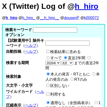
X (Twitter) Log of @
h_hiro
@
h_hiro
@
h_hiro_
@
__h_hiro__
@
dousenP
@
k000072
検索キーワード
オプション
【試験運用中】除外キ
ーワード
（
ヘルプ
）
自動投稿
（
ヘルプ
）
検索結果に含める
すべて
直近2年間
検索する期間
までの直近2年
間
本人の発言・RTともに
本
検索対象
人の発言のみ
RTのみ
大文字・小文字
区別しない
ワイルドカード
（
ヘル
利用する
プ
）
適用なし（全投稿表示）
1
圧縮表示
（
ヘルプ
）