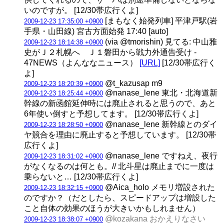
いのですが。 [12/30帯広行くよ]
[まもなく始発列車] 平津戸駅(岩
2009-12-23 17:35:00 +0900
手県・山田線) 宮古方面始発 17:40 [auto]
(via @tmorishin) 見てる: 中山雅
2009-12-23 18:14:38 +0900
史がＪ２札幌へ Ｊ１磐田から戦力外通告受け -
47NEWS（よんななニュース）
[URL]
[12/30帯広行く
よ]
@t_kazusap m9
2009-12-23 18:20:39 +0900
@nanase_lene 東北・北海道新
2009-12-23 18:25:44 +0900
幹線の新函館延伸時には廃止されると思うので、あと
6年使い倒すと予想してます。 [12/30帯広行くよ]
@nanase_lene 新幹線とのダイ
2009-12-23 18:28:50 +0900
ヤ競合を理由に廃止すると予想しています。 [12/30帯
広行くよ]
@nanase_lene ですねえ、夜行
2009-12-23 18:31:02 +0900
がなくなるのは何とも。// 北斗星は廃止までに一度は
乗らないと… [12/30帯広行くよ]
@Aica_holo メモリ増設された
2009-12-23 18:32:15 +0900
のですか？（だとしたら、スピードアップは増設した
こと自体の効果のほうが大きいかもしれません）
@kozakana おかえりなさい
2009-12-23 18:38:07 +0900