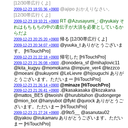
[12/30帯広行くよ]
@ajipo おかえりなさい。
2009-12-23 18:55:36 +0900
[12/30帯広行くよ]
RT @Azusayumi_: @ryukaiy そ
2009-12-23 19:10:21 +0900
れはもちもちの中の遺伝子が大須を必要としているか
らだよ
帰る [12/30帯広行くよ]
2009-12-23 20:25:20 +0900
@yuuka_t ありがとうございま
2009-12-23 20:34:07 +0900
す。 [HiTouchPro]
帰宅した [HiTouchPro]
2009-12-23 21:22:18 +0900
.@onodera_sf @mihajlovic11
2009-12-23 21:26:08 +0900
@kita_kugyu @momokama @impure_ver4 @tezzco
@moeani @sukuyomi @LeLievre @hijouguchi ありが
とうございます。ただいまー [HiTouchPro]
@minaze [HiTouchPro]
2009-12-23 21:26:14 +0900
.@kasakasaka @kozakana
2009-12-23 21:26:41 +0900
@mattos_BE5 @twoishi @hurubitahon @udongerge
@mion_bot @hanyubot @flykt @qurock ありがとうご
ざいます。ただいまー [HiTouchPro]
.@9to5__ @asanutau02
2009-12-23 21:27:24 +0900
@jyakou @irukamaru ありがとうございます。ただい
まー [HiTouchPro]