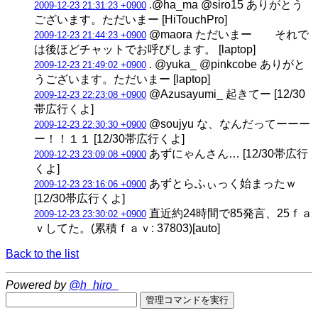
.@ha_ma @siro15 ありがとう
2009-12-23 21:31:23 +0900
ございます。ただいまー [HiTouchPro]
@maora ただいまー それで
2009-12-23 21:44:23 +0900
は後ほどチャットでお呼びします。 [laptop]
. @yuka_ @pinkcobe ありがと
2009-12-23 21:49:02 +0900
うございます。ただいまー [laptop]
@Azusayumi_ 起きてー [12/30
2009-12-23 22:23:08 +0900
帯広行くよ]
@soujyu な、なんだってーーー
2009-12-23 22:30:30 +0900
ー！！１１ [12/30帯広行くよ]
あずにゃんさん… [12/30帯広行
2009-12-23 23:09:08 +0900
くよ]
あずとらふぃっく始まったｗ
2009-12-23 23:16:06 +0900
[12/30帯広行くよ]
直近約24時間で85発言、25ｆａ
2009-12-23 23:30:02 +0900
ｖしてた。(累積ｆａｖ: 37803)[auto]
Back to the list
Powered by
@h_hiro_