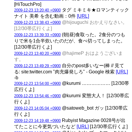
[HiTouchPro]
タグ ミキミキ★ロマンティック
2009-12-23 13:20:40 +0900
ナイト 美希 を含む動画：0件
[URL]
@hijouguchi おかえりなさい。
2009-12-23 13:38:43 +0900
[12/30帯広行くよ]
(朝|昼)食取った。2食分のつも
2009-12-23 13:39:33 +0900
りで米を1合半炊いたのだが、食べ切ってしまった。
[12/30帯広行くよ]
@hajimeP おはようございま
2009-12-23 13:40:20 +0900
す。
自分のpost多いなー(棒 // 見て
2009-12-23 13:49:29 +0900
る: site:twitter.com "肉充爆発しろ" - Google 検索
[URL]
-b
@kurumi ……………… [12/30帯
2009-12-23 13:54:00 +0900
広行くよ]
@kurumi 変態大人！ [12/30帯広
2009-12-23 13:54:46 +0900
行くよ]
@satoweb_bot ガッ [12/30帯広
2009-12-23 14:05:04 +0900
行くよ]
Rubyist Magazine 0028号が出
2009-12-23 14:19:48 +0900
てたことに今更気づいたなど
[URL]
[12/30帯広行くよ]