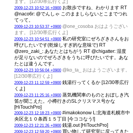
ます。 [12/30帯広行くよ]
お散歩ですね、わかります RT
2009-12-23 10:52:16 +0900
@naco6r: @でんしゃ このまましらないとこまでつれ
てって。
@one_cosoba おはようござい
2009-12-23 10:53:37 +0900
ます。 [12/30帯広行くよ]
私の研究室にぜろざきさんをお
2009-12-23 10:54:51 +0900
呼びしたいです(乾燥しすぎ的な意味で) RT
@zero_zaki_: あなたとはちがう RT @chigatter: 湿度
が足りないのでぜろざきをうちに呼びたいです。あな
たとは違うんです。
@ko_ta_ おはようございます。
2009-12-23 10:56:04 +0900
[12/30帯広行くよ]
銭湯行ってくるか [12/30帯広行
2009-12-23 11:12:59 +0900
くよ]
蒸気機関車のものとおぼしき汽
2009-12-23 11:25:16 +0900
笛が聞こえた。小樽行きのSLクリスマス号かな
[HiTouchPro]
#imakokonow L:北海道札幌市中
2009-12-23 12:18:23 +0900
央区北１０条西１５丁目 [今ココなう!]
銭湯.out [HiTouchPro]
2009-12-23 12:21:26 +0900
買い物して研究室に戻ってきた
2009-12-23 12:59:20 +0900