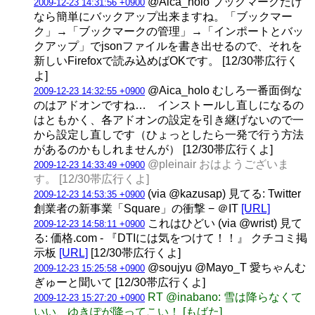
@Aica_holo ブックマークだけ
2009-12-23 14:31:56 +0900
なら簡単にバックアップ出来ますね。「ブックマー
ク」→「ブックマークの管理」→「インポートとバッ
クアップ」でjsonファイルを書き出せるので、それを
新しいFirefoxで読み込めばOKです。 [12/30帯広行く
よ]
@Aica_holo むしろ一番面倒な
2009-12-23 14:32:55 +0900
のはアドオンですね… インストールし直しになるの
はともかく、各アドオンの設定を引き継げないので一
から設定し直しです（ひょっとしたら一発で行う方法
があるのかもしれませんが） [12/30帯広行くよ]
@pleinair おはようございま
2009-12-23 14:33:49 +0900
す。 [12/30帯広行くよ]
(via @kazusap) 見てる: Twitter
2009-12-23 14:53:35 +0900
創業者の新事業「Square」の衝撃 − ＠IT
[URL]
これはひどい (via @wrist) 見て
2009-12-23 14:58:11 +0900
る: 価格.com - 『DTIには気をつけて！！』 クチコミ掲
示板
[URL]
[12/30帯広行くよ]
@soujyu @Mayo_T 愛ちゃんむ
2009-12-23 15:25:58 +0900
ぎゅーと聞いて [12/30帯広行くよ]
RT @inabano: 雪は降らなくて
2009-12-23 15:27:20 +0900
いい、ゆきぽが降ってこい！ [もばた]