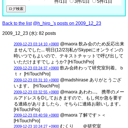
件/1日
3件/1日
5件/1日
Back to the list
@h_hiro_'s posts on 2009_12_23
2009_12_23 (水): 82 posts
@maora 飲み会のため反応出来
2009-12-23 03:14:10 +0900
ませんでした... 明日(12/23)私がSkypeにオンラインの
時いつでもよいので、テキストチャットで呼び出して
いただけますでしょうか? [HiTouchPro]
飲み会終わって研究室到着。ｂ
2009-12-23 03:24:37 +0900
ｔｒ [HiTouchPro]
@madshirase ありがとうござ
2009-12-23 03:31:10 +0900
います。 [HiTouchPro]
@maora あわわ...。 携帯のメー
2009-12-23 03:32:55 +0900
ルアドレスをDしておきますので、もし何か急を要す
る連絡がありましたら、そちらに連絡お願いします。
[HiTouchPro]
@maora 了解です＞＜
2009-12-23 03:40:59 +0900
[HiTouchPro]
むくり ＠研究室
2009-12-23 10:24:27 +0900