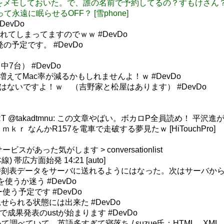
と時間をメモしておいた。で、誰の名前で予約してるの？すもけさん
ん狩って永遠に眠らせるOFF？ [雪phone]
evDo
慣れてしまってますのでｗｗ #DevDo
出発の予定です。 #DevDo
7台） #DevDo
機が増えてMac率が減るかもしれませんよ！ｗ #DevDo
き家はないですよ！ｗ （吉野家と松屋はあります） #DevDo
 @takadtmnu: この文章やばい。ボカロP全員読め！ 平
a: ｍｋｒ なんかR157を電車で走破する夢見たｗ [HiTouchPro]
ビスがあった気がします > conversationlist
帯広方面始発 14:21 [auto]
刻表データをサーバに送れるようにはなった。次はサーバからデー
orkを使うか迷う #DevDo
ー使う予定です #DevDo
られる状態には出来た #DevDo
で成果発表のustが始まります #DevDo
PIについて調べていて、英語多すぎて寝落ち / suzue氏：HTML、XM