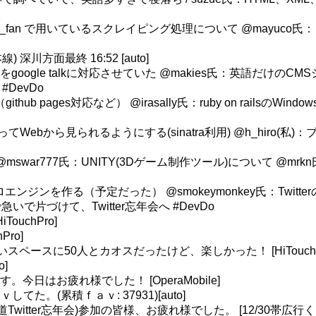
anojac_fan で用いているスクレイピング処理について @mayuco氏：
深川方面最終 16:52 [auto]
をgoogle talkに対応させていた @makies氏：英語だけのC
#DevDo
github pages対応など） @irasally氏：ruby on railsのW
拾ってWebから見られるようにする(sinatra利用) @h_hiro(私
mswar777氏：UNITY(3Dゲーム制作ツール)について @mrkn氏：H
のマクロエンジンを作る（予定だった） @smokeymonkey氏：Twitter
片づけて、Twitter忘年会へ #DevDo
ouchPro]
Pro]
ペースに50人とカオスだったけど、楽しかった！ [HiTouchP
]
す。今日はお疲れ様でした！ [OperaMobile]
てた。(累積ｆａｖ: 37931)[auto]
witter忘年会)参加の皆様、お疲れ様でした。 [12/30帯広行く