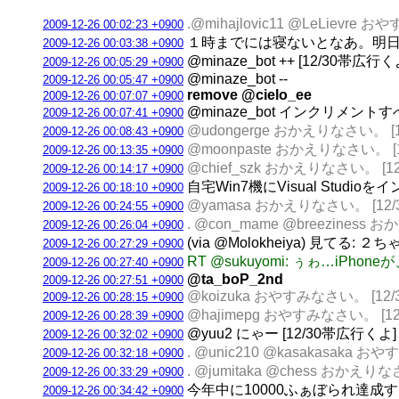
.@mihajlovic11 @LeLievre
2009-12-26 00:02:23 +0900
１時までには寝ないとなあ。明日は北
2009-12-26 00:03:38 +0900
@minaze_bot ++ [12/30帯広行く
2009-12-26 00:05:29 +0900
@minaze_bot --
2009-12-26 00:05:47 +0900
remove @cielo_ee
2009-12-26 00:07:07 +0900
@minaze_bot インクリメ
2009-12-26 00:07:41 +0900
@udongerge おかえりなさい。 [
2009-12-26 00:08:43 +0900
@moonpaste おかえりなさい。 [
2009-12-26 00:13:35 +0900
@chief_szk おかえりなさい。 [
2009-12-26 00:14:17 +0900
自宅Win7機にVisual Stu
2009-12-26 00:18:10 +0900
@yamasa おかえりなさい。 [12
2009-12-26 00:24:55 +0900
. @con_mame @breeziness
2009-12-26 00:26:04 +0900
(via @Molokheiya) 見て
2009-12-26 00:27:29 +0900
RT @sukuyomi: ぅゎ…iP
2009-12-26 00:27:40 +0900
@ta_boP_2nd
2009-12-26 00:27:51 +0900
@koizuka おやすみなさい。 [12
2009-12-26 00:28:15 +0900
@hajimepg おやすみなさい。 [1
2009-12-26 00:28:39 +0900
@yuu2 にゃー [12/30帯広行くよ]
2009-12-26 00:32:02 +0900
. @unic210 @kasakasaka 
2009-12-26 00:32:18 +0900
. @jumitaka @chess おかえり
2009-12-26 00:33:29 +0900
今年中に10000ふぁぼられ達成する
2009-12-26 00:34:42 +0900