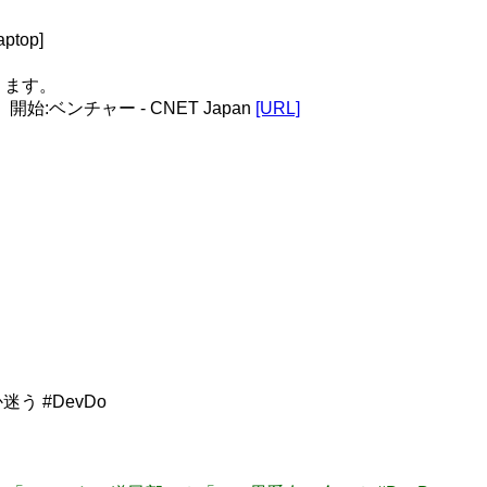
top]
ります。
開始:ベンチャー - CNET Japan
[URL]
う #DevDo