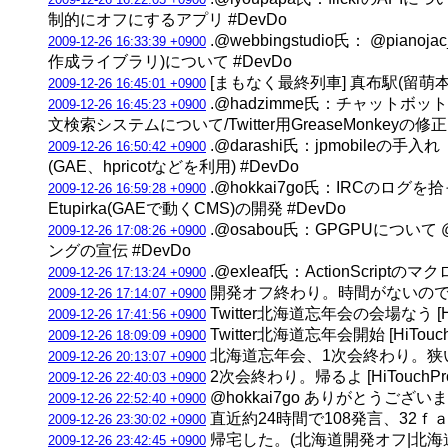
制的にオフにするアプリ #DevDo
.@webbingstudio氏： @pi
2009-12-26 16:33:39 +0900
作成ライブラリ)について #DevDo
[まもなく最終列車] 真布駅(留萌本線) 
2009-12-26 16:45:01 +0900
.@hadzimme氏：チャットボット
2009-12-26 16:45:23 +0900
文検索システムについて/Twitter用GreaseMonkeyの修正 
.@darashi氏：jpmobileの手入れ（
2009-12-26 16:50:42 +0900
(GAE、hpricotなどを利用) #DevDo
.@hokkai7go氏：IRCのログを
2009-12-26 16:59:28 +0900
Etupirka(GAEで動くCMS)の開発 #DevDo
.@osabou氏：GPGPUについて @
2009-12-26 17:08:26 +0900
ングの宣伝 #DevDo
.@exleaf氏：ActionScript
2009-12-26 17:13:24 +0900
開発オフ終わり。時間がないので急いで
2009-12-26 17:14:07 +0900
Twitter北海道忘年会の会場なう [HiT
2009-12-26 17:41:56 +0900
Twitter北海道忘年会開始 [HiTouch
2009-12-26 18:09:09 +0900
北海道忘年会、1次会終わり。狭いス
2009-12-26 20:13:07 +0900
2次会終わり。帰るよ [HiTouchPro
2009-12-26 22:40:03 +0900
@hokkai7go ありがとうございま
2009-12-26 22:52:40 +0900
直近約24時間で108発言、32ｆａｖし
2009-12-26 23:30:02 +0900
帰宅した。(北海道開発オフ|北海道T
2009-12-26 23:42:45 +0900