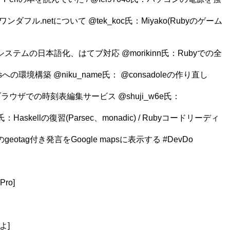
ワンダフル.netについて @tek_koc氏：Miyako(Rubyのゲーム
MSシステムの日本語化、はてブ対応 @morikinn氏：Rubyでの全
indowsへの環境構築 @niku_name氏： @consadoleの作り直し
)：ブラウザでの時刻表編集サービス @shuji_w6e氏：
askellの復習(Parsec、monadic) / Rubyコードリーディ
のgeotag付き発言をGoogle mapsに表示する #DevDo
ro]
よ]