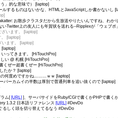
な意味で） [laptop]
ものはないかな、HTMLとJavaScriptしか書かないし [lap
p]
akatter: お散歩クラスタだから生放送やりたいんですね、わか
らないTwitter上の友人にも年賀状を送れる--Ripplexが「ウェブポ」
ございます。 [laptop]
 [laptop]
います。 [laptop]
ptop]
ってきます。 [HiTouchPro]
 札幌 [HiTouchPro]
くぜー超書くぜー [HiTouchPro]
か？ [laptop]
の何度めですかね………ｗｗ [laptop]
// スーパーカムイの半数は厚別で普通列車を追い抜くので [laptop]
o
ラム[
[URL]
]、サーバサイドをRuby/CGIで書くかPHPで書くか迷
- jQuery 1.3.2 日本語リファレンス
[URL]
#DevDo
で目まぐるしく頭を切り替えてるなう #DevDo