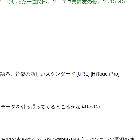
？「ついったー道民部」？「エロ男爵友の会」？ #DevDo
沢進が語る、音楽の新しいスタンダード
[URL]
[HiTouchPro]
タを引っ張ってくるところかな #DevDo
L、Perlの本を読んでいた / @fel97048氏：パソコンの電源を強