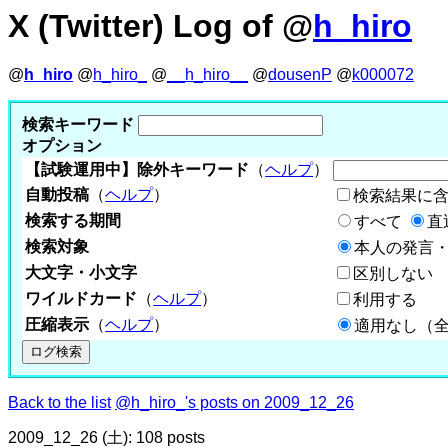
X (Twitter) Log of @
h_hiro
@
h_hiro
@
h_hiro_
@
__h_hiro__
@
dousenP
@
k000072
検索キーワード
オプション
【試験運用中】除外キーワード
（
ヘルプ
）
自動投稿
（
ヘルプ
）
検索結果に
検索する期間
すべて
直
検索対象
本人の発言・
大文字・小文字
区別しない
ワイルドカード
（
ヘルプ
）
利用する
圧縮表示
（
ヘルプ
）
適用なし（
Back to the list
@h_hiro_'s posts on 2009_12_26
2009_12_26 (土): 108 posts