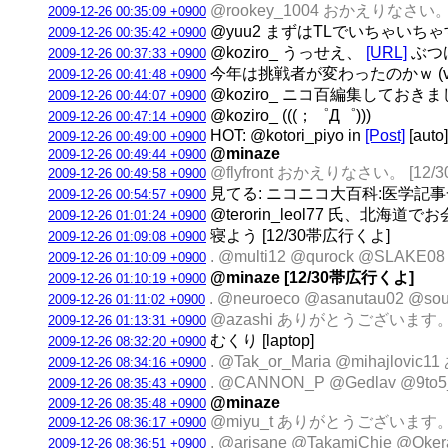
@rookey_1004 おかえりなさい。
2009-12-26 00:35:09 +0900
@yuu2 まずはTLでいちゃいちゃ
2009-12-26 00:35:42 +0900
@koziro_ うっせえ、
[URL]
ぶつけ
2009-12-26 00:37:33 +0900
今年は挑戦者が変わったのかｗ (via @
2009-12-26 00:41:48 +0900
@koziro_ ニコ百編集しておき
2009-12-26 00:44:07 +0900
@koziro_ (((；゜Д゜)))
2009-12-26 00:47:14 +0900
HOT: @kotori_piyo in
[Post]
[auto]
2009-12-26 00:49:00 +0900
@minaze
2009-12-26 00:49:44 +0900
@flyfront おかえりなさい。 [12
2009-12-26 00:49:58 +0900
見てる: ニコニコ大百科:医学記
2009-12-26 00:54:57 +0900
@terorin_leol77 氏
2009-12-26 01:01:24 +0900
寝よう [12/30帯広行くよ]
2009-12-26 01:09:08 +0900
. @multi12 @qurock @SL
2009-12-26 01:10:09 +0900
@minaze [12/30帯広行くよ]
2009-12-26 01:10:19 +0900
. @neuroeco @asanutau
2009-12-26 01:11:02 +0900
@azashi ありがとうございます
2009-12-26 01:13:31 +0900
むくり [laptop]
2009-12-26 08:32:20 +0900
. @Tak_or_Maria @mihaj
2009-12-26 08:34:16 +0900
. @CANNON_P @Gedlav @9
2009-12-26 08:35:43 +0900
@minaze
2009-12-26 08:35:48 +0900
@miyu_t ありがとうございます。
2009-12-26 08:36:17 +0900
. @arisane @TakamiChie @O
2009-12-26 08:36:51 +0900