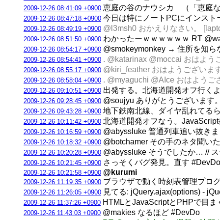
恵庭の谷のナウシカ （「恵庭なう」的
2009-12-26 08:41:09 +0900
今日は特にノートPCにインストールする
2009-12-26 08:47:18 +0900
@l3msh0 おかえりなさい。 [lapto
2009-12-26 08:49:19 +0900
わかったーｗｗｗｗｗｗ RT @w
2009-12-26 08:51:50 +0900
@smokeymonkey → 住所を知
2009-12-26 08:54:17 +0900
. @katarinax @moccai おはよう
2009-12-26 08:54:41 +0900
@kiri_feather おはようございます。
2009-12-26 08:55:17 +0900
. @myaguchi @AIce おはようござ
2009-12-26 08:58:04 +0900
出発する。北海道開発オフ行くよ [la
2009-12-26 09:10:51 +0900
@soujyu ありがとうございます。い
2009-12-26 09:28:45 +0900
地下鉄南北線、ダイヤ乱れてるらしい @
2009-12-26 09:43:28 +0900
北海道開発オフなう。JavaScript書
2009-12-26 10:11:42 +0900
@abyssluke 普通列車追い抜きました
2009-12-26 10:16:59 +0900
@botchamer その手のネタ聞いた
2009-12-26 10:18:32 +0900
@abyssluke そうでしたか… 
2009-12-26 10:20:28 +0900
さっそくバグ発見。直す #DevD
2009-12-26 10:21:45 +0900
@kurumi
2009-12-26 10:21:58 +0900
ブラウザで動く時刻表管理プログ
2009-12-26 11:19:35 +0900
見てる: jQuery.ajax(options) 
2009-12-26 11:26:05 +0900
HTMLとJavaScriptとPHP
2009-12-26 11:37:26 +0900
@makies なるほど #DevDo
2009-12-26 11:43:03 +0900