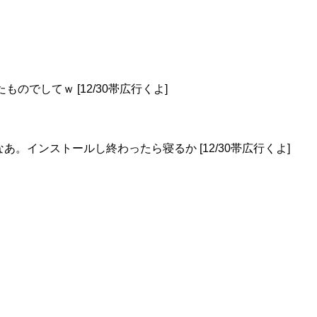
のでしてｗ [12/30帯広行くよ]
なあ。インストールし終わったら寝るか [12/30帯広行くよ]