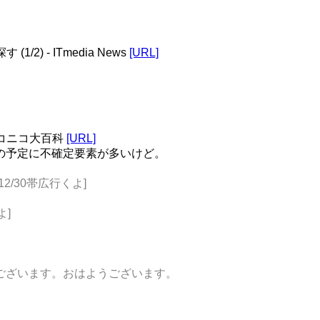
) - ITmedia News
[URL]
ニコニコ大百科
[URL]
自分の予定に不確定要素が多いけど。
[12/30帯広行くよ]
よ]
ot ありがとうございます。おはようございます。