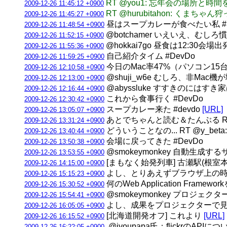
RT @you1: 忘年会の場所
2009-12-26 11:45:12 +0900
RT @hurubitahon: くまちゃ
2009-12-26 11:45:27 +0900
昼はスープカレーが食べたい私 #D
2009-12-26 11:48:54 +0900
@botchamer いえいえ、むしろ
2009-12-26 11:52:15 +0900
@hokkai7go 昼食は12:30会場
2009-12-26 11:55:36 +0900
自己紹介タイム #DevDo
2009-12-26 11:59:25 +0900
今日のMac率47%（パソコン15台中
2009-12-26 12:10:58 +0900
@shuji_w6e むしろ、非Mac
2009-12-26 12:13:00 +0900
@abyssluke すすきのにはす
2009-12-26 12:16:44 +0900
これから食事行く #DevDo
2009-12-26 12:30:42 +0900
スープカレー来た #devdo
[URL]
2009-12-26 13:05:07 +0900
あとでちゃんと読む＆たんぶる RT
2009-12-26 13:31:24 +0900
どういうことなの... RT @y_bet
2009-12-26 13:40:44 +0900
会場に戻ってきた #DevDo
2009-12-26 13:50:38 +0900
@smokeymonkey 自動生成するサー
2009-12-26 13:53:55 +0900
[まもなく始発列車] 古瀬駅(根室本線) 
2009-12-26 14:15:00 +0900
よし、とりあえずブラウザ上の時
2009-12-26 15:15:23 +0900
何のWeb Application Framew
2009-12-26 15:30:52 +0900
@smokeymonkey プロジェクタ
2009-12-26 15:54:41 +0900
よし、成果をプロジェクターで見せ
2009-12-26 16:05:05 +0900
[北海道開発オフ] これより
[URL]
2009-12-26 16:15:52 +0900
.@iyoupapa氏：flickrのA
2009-12-26 16:22:05 +0900