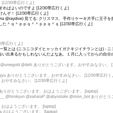
 [12/30帯広行くよ]
すればよいのですよ [12/30帯広行くよ]
んぞ！ [12/30帯広行くよ]
raydive) 見てる: クリスマス、手作りケーキ片手に王子を探す (1/2
ました＾ｑ＾ｐｐｑ＾＾ｐｐｑ＾ｑ [12/30帯広行くよ]
/30帯広行くよ]
事一覧とは (ニコニコダイヒャッカイガクキジイチランとは) - 
、北海道でお会い出来るかもしれないんだよなあ。１月に入ってからの
AKE08 @umegold @defc ありがとうございます。おやすみなさい。 
02 @soujyu ありがとうございます。おやすみなさい。 [12/30帯広行く
。おやすみなさい。 [12/30帯広行くよ]
lovic11 ありがとうございます。おはようございます。 [laptop]
to5__ @hirokyun @saharaP @abyssluke @mion_b
おはようございます。 [laptop]
kera おはようございます。 [laptop]