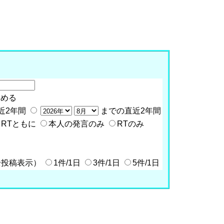
含める
近2年間
までの直近2年間
RTともに
本人の発言のみ
RTのみ
全投稿表示）
1件/1日
3件/1日
5件/1日