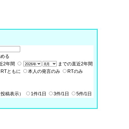
含める
近2年間
までの直近2年間
RTともに
本人の発言のみ
RTのみ
全投稿表示）
1件/1日
3件/1日
5件/1日