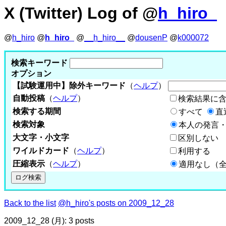
X (Twitter) Log of @
h_hiro_
@
h_hiro
@
h_hiro_
@
__h_hiro__
@
dousenP
@
k000072
検索キーワード
オプション
【試験運用中】除外キーワード
（
ヘルプ
）
自動投稿
（
ヘルプ
）
検索結果に
検索する期間
すべて
直
検索対象
本人の発言・
大文字・小文字
区別しない
ワイルドカード
（
ヘルプ
）
利用する
圧縮表示
（
ヘルプ
）
適用なし（
Back to the list
@h_hiro's posts on 2009_12_28
2009_12_28 (月): 3 posts