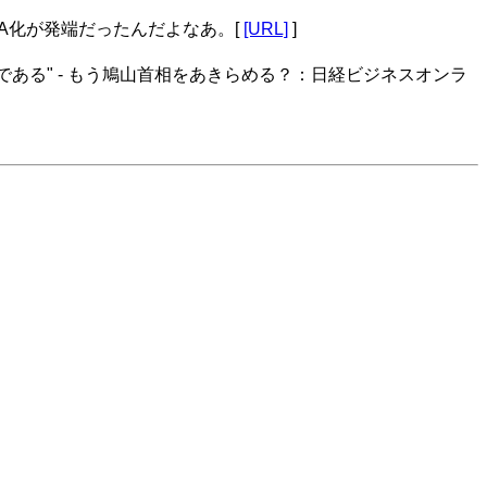
A化が発端だったんだよなあ。[
[URL]
]
社説である" - もう鳩山首相をあきらめる？：日経ビジネスオンラ