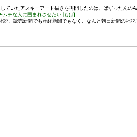
していたアスキーアート描きを再開したのは、ばずったんのA
をガチムチな人に囲まれさせたい [もば]
ut: "この社説、読売新聞でも産経新聞でもなく、なんと朝日新聞の