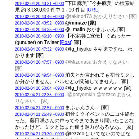
"下田麻美" "今井麻美" の検索結
2010-02-04 20:43:21 +0900
果 約 3,180,000 件中 1 - 10 件目
[URL]
@takino473 おかえりなさい [家]
2010-02-04 20:43:46 +0900
@minaze [家]
2010-02-04 20:43:52 +0900
@_mafin おかまふぃん [家]
2010-02-04 20:44:35 +0900
【不定期に宣伝】 ぐぬったー
2010-02-04 20:46:10 +0900
(gunutter) on Twitter
[Post]
[家]
@lg_hiyoko ネギ味ですね、わ
2010-02-04 20:47:32 +0900
かります [家]
@Mizunasu おかえりなさい。
2010-02-04 20:47:57 +0900
[家]
消失とか言われても初音ミクし
2010-02-04 20:49:54 +0900
か分かりません。ハルヒとか関知してません。 [家]
@lg_hiyoko ｗｗｗｗｗｗ [家]
2010-02-04 20:50:04 +0900
. @potyomkin @tezzco おかえ
2010-02-04 21:22:35 +0900
りなさい。 [家]
まふぃんさん… [家]
2010-02-04 21:22:57 +0900
初音ミクイベントのニコ生終わ
2010-02-04 21:26:49 +0900
った。藤田咲さんの声って今まであまり聞いたことな
かったけど、ミクとはまた違う魅力があるなあ。 [家]
@tezzco はいてないのではな
2010-02-04 21:29:30 +0900