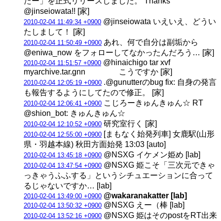
たー」を正式リリースしました。 Thanks
@jinseiowata!! [家]
@jinseiowata いえいえ、どうい
2010-02-04 11:49:34 +0900
たしまして！ [家]
あれ、何で自分は副垢から
2010-02-04 11:50:49 +0900
@eniwa_now をフォローしてなかったんだろう… [家]
@hinaichigo tar xvf
2010-02-04 11:51:57 +0900
myarchive.tar.gnn こうですか [家]
.@gunutterのbug fix: 自身の発言
2010-02-04 12:05:19 +0900
も報告するようにしてたので修正。 [家]
こじろーきゅんきゅん☆ RT
2010-02-04 12:06:41 +0900
@shion_bot: きゅんきゅん☆
研究室行く [家]
2010-02-04 12:10:52 +0900
[まもなく始発列車] 女鹿駅(山形
2010-02-04 12:55:00 +0900
県・羽越本線) 秋田方面始発 13:03 [auto]
@NSXG イケメン姫め [lab]
2010-02-04 13:45:18 +0900
@NSXG 姫こそ「三次元できゃ
2010-02-04 13:47:54 +0900
っきゃうふふする」というシチュエーションに合って
るじゃないですか… [lab]
@wakaranakatter [lab]
2010-02-04 13:49:00 +0900
@NSXG えー（棒 [lab]
2010-02-04 13:50:32 +0900
@NSXG 姫はそのpostをRT出来
2010-02-04 13:52:16 +0900