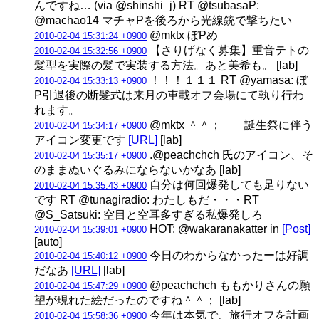
んですね… (via @shinshi_j) RT @tsubasaP:
@machao14 マチャPを後ろから光線銃で撃ちたい
@mktx ぼPめ
2010-02-04 15:31:24 +0900
【さりげなく募集】重音テトの
2010-02-04 15:32:56 +0900
髪型を実際の髪で実装する方法。あと美希も。 [lab]
！！！１１１ RT @yamasa: ぼ
2010-02-04 15:33:13 +0900
P引退後の断髪式は来月の車載オフ会場にて執り行わ
れます。
@mktx ＾＾； 誕生祭に伴う
2010-02-04 15:34:17 +0900
アイコン変更です
[URL]
[lab]
.@peachchch 氏のアイコン、そ
2010-02-04 15:35:17 +0900
のままぬいぐるみにならないかなあ [lab]
自分は何回爆発しても足りない
2010-02-04 15:35:43 +0900
です RT @tunagiradio: わたしもだ・・・RT
@S_Satsuki: 空目と空耳多すぎる私爆発しろ
HOT: @wakaranakatter in
[Post]
2010-02-04 15:39:01 +0900
[auto]
今日のわからなかったーは好調
2010-02-04 15:40:12 +0900
だなあ
[URL]
[lab]
@peachchch ももかりさんの願
2010-02-04 15:47:29 +0900
望が現れた絵だったのですね＾＾； [lab]
今年は本気で、旅行オフを計画
2010-02-04 15:58:36 +0900