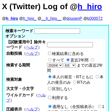
X (Twitter) Log of @
h_hiro
@
h_hiro
@
h_hiro_
@
__h_hiro__
@
dousenP
@
k000072
検索キーワード
オプション
【試験運用中】除外キ
ーワード
（
ヘルプ
）
自動投稿
（
ヘルプ
）
検索結果に含める
すべて
直近2年間
検索する期間
までの直近2年
間
本人の発言・RTともに
本
検索対象
人の発言のみ
RTのみ
大文字・小文字
区別しない
ワイルドカード
（
ヘル
利用する
プ
）
適用なし（全投稿表示）
1
圧縮表示
（
ヘルプ
）