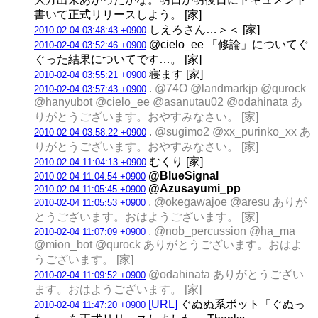
書いて正式リリースしよう。 [家]
しえろさん…＞＜ [家]
2010-02-04 03:48:43 +0900
@cielo_ee 「修論」についてぐ
2010-02-04 03:52:46 +0900
ぐった結果についてです…。 [家]
寝ます [家]
2010-02-04 03:55:21 +0900
. @74O @landmarkjp @qurock
2010-02-04 03:57:43 +0900
@hanyubot @cielo_ee @asanutau02 @odahinata あ
りがとうございます。おやすみなさい。 [家]
. @sugimo2 @xx_purinko_xx あ
2010-02-04 03:58:22 +0900
りがとうございます。おやすみなさい。 [家]
むくり [家]
2010-02-04 11:04:13 +0900
@BlueSignal
2010-02-04 11:04:54 +0900
@Azusayumi_pp
2010-02-04 11:05:45 +0900
. @okegawajoe @aresu ありが
2010-02-04 11:05:53 +0900
とうございます。おはようございます。 [家]
. @nob_percussion @ha_ma
2010-02-04 11:07:09 +0900
@mion_bot @qurock ありがとうございます。おはよ
うございます。 [家]
@odahinata ありがとうござい
2010-02-04 11:09:52 +0900
ます。おはようございます。 [家]
[URL]
ぐぬぬ系ボット「ぐぬっ
2010-02-04 11:47:20 +0900