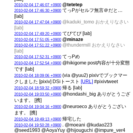
@tetetep
2010-02-04 17:46:07 +0900
てっPがセルフ無言＠だと…
2010-02-04 17:46:30 +0900
[lab]
@kaduki_tomo おかえりなさい
2010-02-04 17:47:04 +0900
[lab]
てぴてぴ [lab]
2010-02-04 17:49:20 +0900
@minaze
2010-02-04 17:51:05 +0900
@thundermill おかえりなさい
2010-02-04 17:51:22 +0900
[lab]
てっPめ
2010-02-04 17:52:31 +0900
@hikigome post内容が十分変態
2010-02-04 17:52:54 +0900
です [lab]
(via @yuu2) pixivでブックマー
2010-02-04 18:09:06 +0900
クしました [pixiv] DSiトースト
[URL]
#pixivtweet
帰る [lab]
2010-02-04 18:59:32 +0900
@hondashi_big ありがとうござ
2010-02-04 19:03:50 +0900
います。 [携]
@neuroeco ありがとうござい
2010-02-04 19:04:16 +0900
ます。 [携]
帰宅した
2010-02-04 19:49:13 +0900
. @moeani @kudao223
2010-02-04 19:50:28 +0900
@seed1993 @AoyaYuy @hijouguchi @impure_ver4