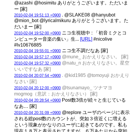
@azashi @hosimitu ありがとうございます。ただいま
ー [家]
. @SLAKE08 @hanyubot
2010-02-04 19:51:13 +0900
@mion_bot @lyricalmikuru ありがとうございます。た
だいまー [家]
ニコ生視聴中 : 「初音ミクとコ
2010-02-04 19:52:00 +0900
ンピューター音楽の集い」生...
[URL]
#nicolive
#lv10676885
ニコ生不調だなあ [家]
2010-02-04 19:55:01 +0900
@mune_ おかえりなさい。 [家]
2010-02-04 19:57:17 +0900
@natu_n おかえりなさい。星空
2010-02-04 19:57:32 +0900
いいですなあ [家]
. @kid1985 @tomoyuji おかえり
2010-02-04 20:07:54 +0900
なさい [家]
@tsunamayo_ ツナマヨ
2010-02-04 20:12:00 +0900
mogmog（意訳：おかえりなさい） [家]
Post数3倍が続々と生じている
2010-02-04 20:28:54 +0900
なあ… [家]
@replore ユーザのページに表示
2010-02-04 20:31:09 +0900
される総post数のカウントが、突如３倍近くに増える
という現象がかなりのユーザに起きてるのです。私も
現在１８万と表示されてますが、６万あたりから突如