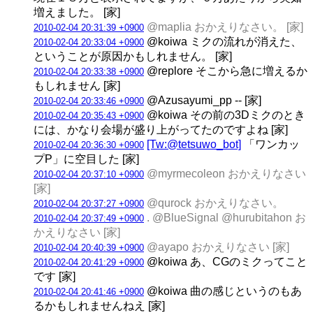
増えました。 [家]
@maplia おかえりなさい。 [家]
2010-02-04 20:31:39 +0900
@koiwa ミクの流れが消えた、
2010-02-04 20:33:04 +0900
ということが原因かもしれません。 [家]
@replore そこから急に増えるか
2010-02-04 20:33:38 +0900
もしれません [家]
@Azusayumi_pp -- [家]
2010-02-04 20:33:46 +0900
@koiwa その前の3Dミクのとき
2010-02-04 20:35:43 +0900
には、かなり会場が盛り上がってたのですよね [家]
[Tw:@tetsuwo_bot]
「ワンカッ
2010-02-04 20:36:30 +0900
プP」に空目した [家]
@myrmecoleon おかえりなさい
2010-02-04 20:37:10 +0900
[家]
@qurock おかえりなさい。
2010-02-04 20:37:27 +0900
. @BlueSignal @hurubitahon お
2010-02-04 20:37:49 +0900
かえりなさい [家]
@ayapo おかえりなさい [家]
2010-02-04 20:40:39 +0900
@koiwa あ、CGのミクってこと
2010-02-04 20:41:29 +0900
です [家]
@koiwa 曲の感じというのもあ
2010-02-04 20:41:46 +0900
るかもしれませんねえ [家]