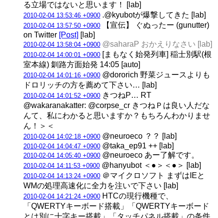
る立場ではないと思います！ [lab]
.@kyubotが爆撃してきた [lab]
2010-02-04 13:53:46 +0900
【宣伝】 ぐぬったー (gunutter)
2010-02-04 13:57:50 +0900
on Twitter
[Post]
[lab]
@saharaP おかえりなさい [lab]
2010-02-04 13:58:04 +0900
[まもなく始発列車] 稲士別駅(根
2010-02-04 14:00:01 +0900
室本線) 釧路方面始発 14:05 [auto]
@dororich 野菜ジュースよりも
2010-02-04 14:01:16 +0900
ドロリッチの方を薦めて下さい… [lab]
きつねP… RT
2010-02-04 14:01:52 +0900
@wakaranakatter: @corpse_cr きつねＰは良い人だな
んて、私にわかると思いますか？もちろんわかりませ
ん！＞＜
@neuroeco ？？ [lab]
2010-02-04 14:02:18 +0900
@taka_ep91 ++ [lab]
2010-02-04 14:04:47 +0900
@neuroeco あー了解です。
2010-02-04 14:05:40 +0900
@hanyubot ＜●＞＜●＞ [lab]
2010-02-04 14:11:53 +0900
＠マイクロソフト まずはIEと
2010-02-04 14:13:24 +0900
WMの処理高速化に全力を注いで下さい [lab]
HTCの現行機種で、
2010-02-04 14:21:24 +0900
「QWERTYキーボード搭載」「QWERTYキーボード
とは別に十字キー搭載」「タッチパネル搭載」の条件