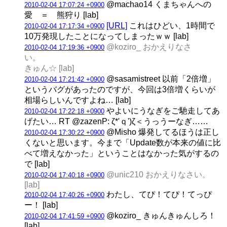
@machao14 くまちゃんへの
2010-02-04 17:07:24 +0900
愛 ＝ 熊狩り [lab]
[URL]
これはひどい、1時間で
2010-02-04 17:17:34 +0900
10万発現したことになってしまったｗｗ [lab]
@koziro_ おかえりなさ
2010-02-04 17:19:36 +0900
い
きゅん☆ [lab]
@sasamistreet 以前「2倍増」
2010-02-04 17:21:42 +0900
というバグがあったのですが、今回は3倍増くらいが
相場らしいんですよね… [lab]
やよいにうなぎをご馳走してあ
2010-02-04 17:22:18 +0900
げたい… RT @zazenP: ζ*'ｑ')ζ＜うっうーなぎ……
@Misho 爆発してるほうは正し
2010-02-04 17:30:22 +0900
くないと思います。今まで「Update数が本来の値に比
べて増えなかった」ということはなかった気がするの
で [lab]
@unic210 おかえりなさい。
2010-02-04 17:40:18 +0900
[lab]
わたし、てぴ！てぴ！てっぴ
2010-02-04 17:40:26 +0900
ー！ [lab]
@koziro_ きゅんきゅんしろ！
2010-02-04 17:41:59 +0900
[lab]