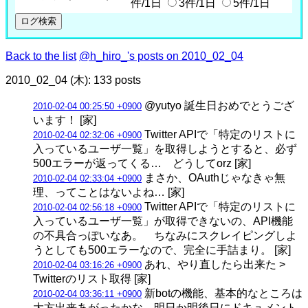
件/1日
3件/1日
5件/1日
Back to the list
@h_hiro_'s posts on 2010_02_04
2010_02_04 (木): 133 posts
@yutyo 誕生日おめでとうござ
2010-02-04 00:25:50 +0900
います！ [家]
Twitter APIで「特定のリストに
2010-02-04 02:32:06 +0900
入っているユーザ一覧」を取得しようとすると、必ず
500エラーが返ってくる… どうしてorz [家]
まさか、OAuthじゃなきゃ無
2010-02-04 02:33:04 +0900
理、ってことはないよね… [家]
Twitter APIで「特定のリストに
2010-02-04 02:56:18 +0900
入っているユーザ一覧」が取得できないの、API機能
の不具合っぽいなあ。 ちなみにスクレイピングしよ
うとしても500エラーなので、完全に手詰まり。 [家]
あれ、やり直したら出来た >
2010-02-04 03:16:26 +0900
Twitterのリスト取得 [家]
新botの機能、基本的なところは
2010-02-04 03:36:11 +0900
大方出来あがったかな。明日か明後日にドキュメント