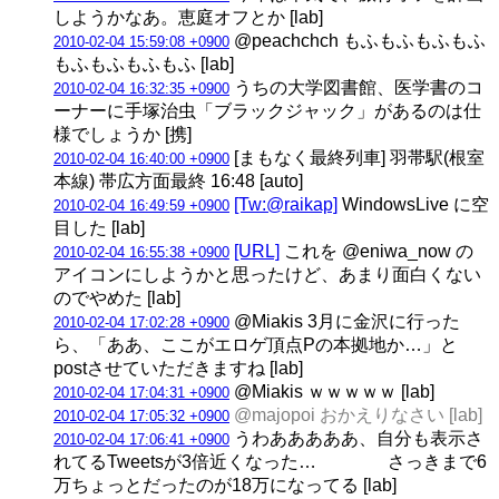
しようかなあ。恵庭オフとか [lab]
@peachchch もふもふもふもふ
2010-02-04 15:59:08 +0900
もふもふもふもふ [lab]
うちの大学図書館、医学書のコ
2010-02-04 16:32:35 +0900
ーナーに手塚治虫「ブラックジャック」があるのは仕
様でしょうか [携]
[まもなく最終列車] 羽帯駅(根室
2010-02-04 16:40:00 +0900
本線) 帯広方面最終 16:48 [auto]
[Tw:@raikap]
WindowsLive に空
2010-02-04 16:49:59 +0900
目した [lab]
[URL]
これを @eniwa_now の
2010-02-04 16:55:38 +0900
アイコンにしようかと思ったけど、あまり面白くない
のでやめた [lab]
@Miakis 3月に金沢に行った
2010-02-04 17:02:28 +0900
ら、「ああ、ここがエロゲ頂点Pの本拠地か…」と
postさせていただきますね [lab]
@Miakis ｗｗｗｗｗ [lab]
2010-02-04 17:04:31 +0900
@majopoi おかえりなさい [lab]
2010-02-04 17:05:32 +0900
うわあああああ、自分も表示さ
2010-02-04 17:06:41 +0900
れてるTweetsが3倍近くなった… さっきまで6
万ちょっとだったのが18万になってる [lab]